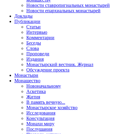
Новости ставропигиальных монастырей
Новости епархиальных монастырей
Доклады
Публикации
Статьи
Интервью
Комментарии
Беседы
Слова
Проповеди
Издания
Монастырский вестник. Журнал
Обсуждение проекта
Монастыри
Монашество
Новоначальному
Аскетика
Жития
В память вечную...
Монастырское хозяйство
Исследования
Консультация
Монахи миру
Послушания