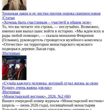
Троицкая лавра и ее листки против порока сквернословия
/Статьи
«Хочешь быть счастливым – участвуй в общем деле»
То, что вы читаете эти строки, — неслучайно. Возможно,
именно вам выпал шанс войти в историю. «Мы ждем всех и
рады любой помощи», — сказала монахиня Феврония
(Гельман), руководитель строящегося музейного комплекса
«Отечество» на территории монастырского мужского
подворья в деревне Лысая гора.
/Интервью
«Судьба каждого человека, который отдал жизнь за свою
Родину, очень важна для нас»
/Интервью
«Монастырский вестник». 2026. №2 (66)
Вышел очередной номер журнала «Монастырский вестник»
(апрель — июнь 2026 года), посвящённый монастырям
Тульской земли: в издании представлены интервью с