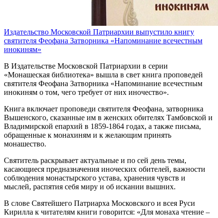
Издательство Московской Патриархии выпустило книгу
святителя Феофана Затворника «Напоминание всечестным
инокиням»
В Издательстве Московской Патриархии в серии
«Монашеская библиотека» вышла в свет книга проповедей
святителя Феофана Затворника «Напоминание всечестным
инокиням о том, чего требует от них иночество».
Книга включает проповеди святителя Феофана, затворника
Вышенского, сказанные им в женских обителях Тамбовской и
Владимирской епархий в 1859-1864 годах, а также письма,
обращенные к монахиням и к желающим принять
монашество.
Святитель раскрывает актуальные и по сей день темы,
касающиеся предназначения иноческих обителей, важности
соблюдения монастырского устава, хранения чувств и
мыслей, распятия себя миру и об искании вышних.
В слове Святейшего Патриарха Московского и всея Руси
Кирилла к читателям книги говорится: «Для монаха чтение –