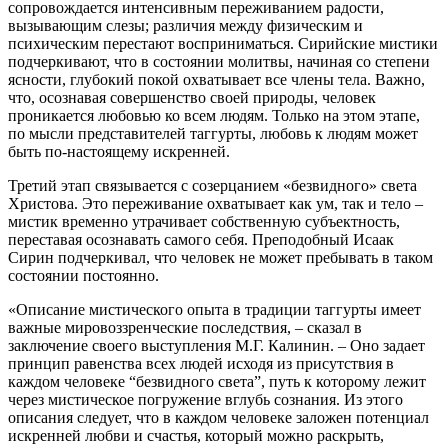
сопровождается интенсивным переживанием радости,
вызывающим слезы; различия между физическим и
психическим перестают восприниматься. Сирийские мистики
подчеркивают, что в состоянии молитвы, начиная со степени
ясности, глубокий покой охватывает все члены тела. Важно,
что, осознавая совершенство своей природы, человек
проникается любовью ко всем людям. Только на этом этапе,
по мысли представителей таггурты, любовь к людям может
быть по-настоящему искренней.
Третий этап связывается с созерцанием «безвидного» света
Христова. Это переживание охватывает как ум, так и тело –
мистик временно утрачивает собственную субъектность,
переставая осознавать самого себя. Преподобный Исаак
Сирин подчеркивал, что человек не может пребывать в таком
состоянии постоянно.
«Описание мистического опыта в традиции таггурты имеет
важные мировоззренческие последствия, – сказал в
заключение своего выступления М.Г. Калинин. – Оно задает
принцип равенства всех людей исходя из присутствия в
каждом человеке “безвидного света”, путь к которому лежит
через мистическое погружение вглубь сознания. Из этого
описания следует, что в каждом человеке заложен потенциал
искренней любви и счастья, который можно раскрыть,