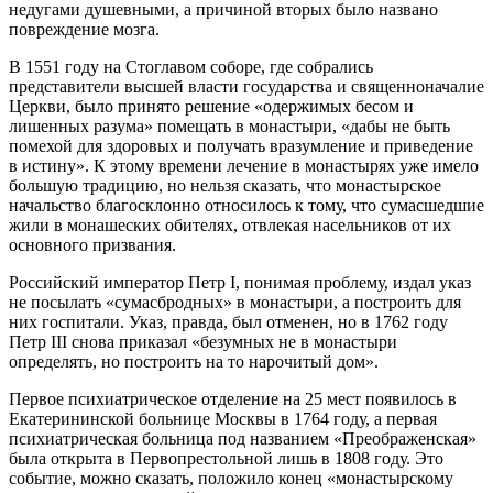
недугами душевными, а причиной вторых было названо
повреждение мозга.
В 1551 году на Стоглавом соборе, где собрались
представители высшей власти государства и священноначалие
Церкви, было принято решение «одержимых бесом и
лишенных разума» помещать в монастыри, «дабы не быть
помехой для здоровых и получать вразумление и приведение
в истину». К этому времени лечение в монастырях уже имело
большую традицию, но нельзя сказать, что монастырское
начальство благосклонно относилось к тому, что сумасшедшие
жили в монашеских обителях, отвлекая насельников от их
основного призвания.
Российский император Петр I, понимая проблему, издал указ
не посылать «сумасбродных» в монастыри, а построить для
них госпитали. Указ, правда, был отменен, но в 1762 году
Петр III снова приказал «безумных не в монастыри
определять, но построить на то нарочитый дом».
Первое психиатрическое отделение на 25 мест появилось в
Екатерининской больнице Москвы в 1764 году, а первая
психиатрическая больница под названием «Преображенская»
была открыта в Первопрестольной лишь в 1808 году. Это
событие, можно сказать, положило конец «монастырскому