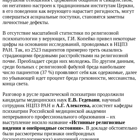
он негативно настроен к традиционным институтам Церкви,
в его поведении как верующего нарастает ригидность, могут
совершаться асоциальные поступки, становятся заметны
личностные дефекты.
В отсутствие масштабной статистики по религиозной
психопатологии у верующих, Г.И. Копейко привел некоторые
цифры на основании исследований, проводимых в НЦПЗ
РАН. Так, из 2523 пациентов примерно треть оказались
страдающими бредовыми расстройствами на религиозной
почве. Преобладает среди них молодежь. По другим данным,
среди больных с религиозной фабулой бреда наибольшее
число пациентов (37 %) проявляют себя как одержимые, далее
по убывающей идет процент бреда греховности, мессианства,
конца света.
Разговор в русле практической психиатрии продолжили
кандидаты медицинских наук
Е.В. Гедевани
, научный
сотрудник НЦПЗ РАН и
А.Г. Алексеева,
ассистент кафедры
психиатрии Российской медицинской академии
непрерывного профессионального образования – их
выступление носило название
«Истинные религиозные
видения и онейроидные состояния»
. В докладе обстоятельно
были рассмотрены признаки онейроидных
(психопатологических) нарушений сознания,