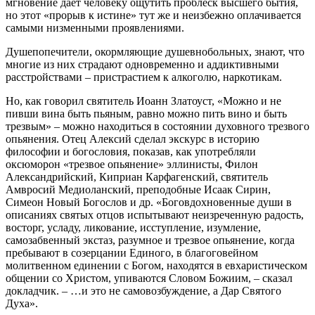
мгновение дает человеку ощутить проблеск высшего бытия,
но этот «прорыв к истине» тут же и неизбежно оплачивается
самыми низменными проявлениями.
Душепопечители, окормляющие душевнобольных, знают, что
многие из них страдают одновременно и аддиктивными
расстройствами – пристрастием к алкоголю, наркотикам.
Но, как говорил святитель Иоанн Златоуст, «Можно и не
пивши вина быть пьяным, равно можно пить вино и быть
трезвым» – можно находиться в состоянии духовного трезвого
опьянения. Отец Алексий сделал экскурс в историю
философии и богословия, показав, как употребляли
оксюморон «трезвое опьянение» эллинисты, Филон
Александрийский, Киприан Карфагенский, святитель
Амвросий Медиоланский, преподобные Исаак Сирин,
Симеон Новый Богослов и др. «Боговдохновенные души в
описаниях святых отцов испытывают неизреченную радость,
восторг, усладу, ликование, исступление, изумление,
самозабвенный экстаз, разумное и трезвое опьянение, когда
пребывают в созерцании Единого, в благоговейном
молитвенном единении с Богом, находятся в евхаристическом
общении со Христом, упиваются Словом Божиим, – сказал
докладчик. – …и это не самовозбуждение, а Дар Святого
Духа».