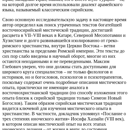
на которой долгое время использовали диалект арамейского
языка, называемый классическим сирийским.
Свою основную исследовательскую задачу в настоящее время
автор определил как поиск утраченных текстов богатейшей
восточносирийской мистической традиции, достигшей
расцвета в VII–VIII веках в Катаре, Северной Месопотамии и
Хузистане и долго развивавшейся изолированно от греко-
римского христианства, внутри Церкви Востока – ветви
христианства за пределами Римской империи. Эти тексты до
сих пор слабо введены в научный оборот, многие из них
остаются неизданными и не переведенными. Максим
Глебович уверен, что они должны стать доступными для
широкого круга специалистов – не только филологов и
историков, но и богословов, психологов и психотерапевтов,
поскольку содержат очень подробные описания мистического
опыта, практически не имеющие аналога в
восточнохристианской традиции (по способу изложения этого
опыта близок к сирийской традиции только Симеон Новый
Богослов). Таким образом сирийская мистическая традиция
видится ключевой для изучения мистического опыта в
христианстве. В частности, докладчик упомянул «Послание о
трех степенях иноческого жития» Иосифа Хаззайи (VIII век),
в котором описан мистический опыт на всех этапах
иноческого делания – от жизни в миру до состояния