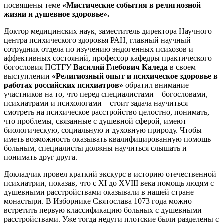
посвящены теме
«Мистические события в религиозной
жизни и душевное здоровье».
Доктор медицинских наук, заместитель директора Научного
центра психического здоровья РАН, главный научный
сотрудник отдела по изучению эндогенных психозов и
аффективных состояний, профессор кафедры практического
богословия ПСТГУ
Василий Глебович Каледа
в своем
выступлении
«Религиозный опыт и психическое здоровье в
работах российских психиатров»
обратил внимание
участников на то, что перед специалистами – богословами,
психиатрами и психологами – стоит задача научиться
смотреть на психическое расстройство целостно, понимать,
что проблемы, связанные с душевной сферой, имеют
биологическую, социальную и духовную природу. Чтобы
иметь возможность оказывать квалифицированную помощь
больным, специалисты должны научиться слышать и
понимать друг друга.
Докладчик провел краткий экскурс в историю отечественной
психиатрии, показав, что с XI до XVIII века помощь людям с
душевными расстройствами оказывали в нашей стране
монастыри. В Изборнике Святослава 1073 года можно
встретить первую классификацию больных с душевными
расстройствами. Уже тогда недуги плотские были разделены с