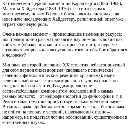
Католической Церкви, концепции Карла Барта (1886–1968),
Мартина Хайдеггера (1889–1976) с его интересом к
мистическому опыту. В новых богословских системах, так
или иначе наследующих Хайдеггеру, религиозный опыт уже
играет ключевую роль.
Очень важный момент – произошедшее изменение ракурса:
Бог традиционно рассматривался в научном богословии как
«объект» (обращения, молитвы, просьб и т. п.), теперь же
возникает вопрос – каковы условия того, чтобы Бог обратился
к человеку?
Миновав ко второй половине ХХ столетия неблагоприятный
для себя период бихевиоризма (сводящего психические
явления к физиологическим реакциям организма), ныне
религиозный опыт легитимизирован в научном плане, он
стал, как выразился отец Владимир, «вполне
респектабельным» компонентом исследований в самых
разных областях – от нейрофизиологии до философии и т. п.
Религиозная тематика присутствует в академической науке.
Возникла даже проблема «со знаком минус»: как богословам
не пойти на поводу у условий, навязываемых извне –
например, не поддаться логике обоснований, существующей в
естественных науках.