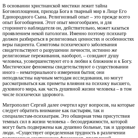
В основании христианской мистики лежит тайна
Боговоплощения, прихода Бога в тварный мир в Лице Его
Единородного Сына. Религиозный опыт – это прежде всего
опыт Богообщения. Этот опыт многообразен, и для
стороннего наблюдателя он, действительно, может казаться
проявлением некой патологии. Именно поэтому психиатр
должен разбираться в религиозных ценностях и особенностях
веры пациента. Симптомы психического заболевания
свидетельствуют о разрушении личности, истинно же
религиозные переживания, наоборот, – созидают душу
человека, усовершенствуют его в любви к ближним и к Богу.
Мистические феномены свидетельствуют о существовании
иного – нематериального измерения бытия; они
неподвластны научным методам исследования, но могут
рассматриваться как приметы влияния на психику высшего,
духовного мира, как часть душевной жизни человека – в том
числе психически здорового.
Митрополит Сергий далее очертил круг вопросов, на которые
следует обратить внимание как пастырям, так и
специалистам-психиатрам. Это обширная тема присутствия
темных сил в жизни человека – бесоодержимости, которой
могут быть подвержены как душевно больные, так и здоровые
люди. «Существует определенная трудность в различении