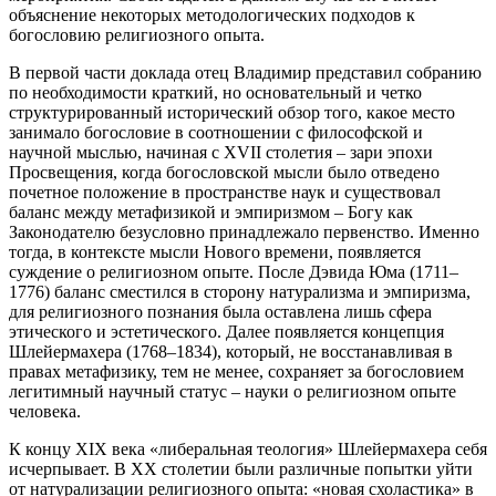
объяснение некоторых методологических подходов к
богословию религиозного опыта.
В первой части доклада отец Владимир представил собранию
по необходимости краткий, но основательный и четко
структурированный исторический обзор того, какое место
занимало богословие в соотношении с философской и
научной мыслью, начиная с XVII столетия – зари эпохи
Просвещения, когда богословской мысли было отведено
почетное положение в пространстве наук и существовал
баланс между метафизикой и эмпиризмом – Богу как
Законодателю безусловно принадлежало первенство. Именно
тогда, в контексте мысли Нового времени, появляется
суждение о религиозном опыте. После Дэвида Юма (1711–
1776) баланс сместился в сторону натурализма и эмпиризма,
для религиозного познания была оставлена лишь сфера
этического и эстетического. Далее появляется концепция
Шлейермахера (1768–1834), который, не восстанавливая в
правах метафизику, тем не менее, сохраняет за богословием
легитимный научный статус – науки о религиозном опыте
человека.
К концу XIX века «либеральная теология» Шлейермахера себя
исчерпывает. В ХХ столетии были различные попытки уйти
от натурализации религиозного опыта: «новая схоластика» в