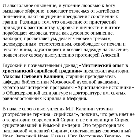
И алкогольное опьянение, и упоение любовью к Богу
вызывают эйфорию, помогают отвлечься от житейских
попечений, дают ощущение преодоления собственных
границ. Разница в том, что опьянение от пристрастий
приводит к расстройству здоровья и личности и в итоге
порабощает человека, тогда как духовное опьянение,
наоборот, просветляет ум, делает человека трезвым,
целомудренным, ответственным, освобождает от печали и
чувства вины, одухотворяет и вселяет надежду на спасение, –
подвел итог своему выступлению протоиерей Алексий.
Глубокий и познавательный доклад
«Мистический опыт в
христианской сирийской традиции»
предложил аудитории
Максим Глебович Калинин
, старший преподаватель
кафедры библеистики Московской духовной академии,
куратор магистерской программы «Христианские источники»
в Общецерковной аспирантуре и докторантуре им. святых
равноапостольных Кирилла и Мефодия.
В начале своего выступления М.Г. Калинин уточнил
употребление термина «сирийская», пояснив, что речь идет не
о территории современной Сирии и не о провинции Сирия,
существовавшей в Римской империи. Это территория так
называемой «внешней Сирии», охватывающая современный
Ирак, Западный Иран, Кавказ, Юго-Восточную Турцию – та,