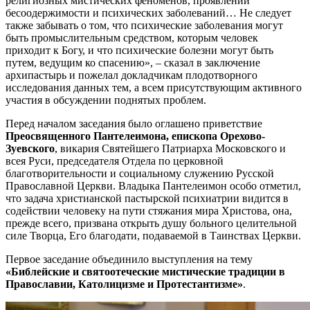
религиозных мистических феноменов, проявлений
бесоодержимости и психических заболеваний… Не следует
также забывать о том, что психические заболевания могут
быть промыслительным средством, которым человек
приходит к Богу, и что психические болезни могут быть
путем, ведущим ко спасению», – сказал в заключение
архипастырь и пожелал докладчикам плодотворного
исследования данных тем, а всем присутствующим активного
участия в обсуждении поднятых проблем.
Перед началом заседания было оглашено приветствие
Преосвященного Пантелеимона, епископа Орехово-
Зуевского
, викария Святейшего Патриарха Московского и
всея Руси, председателя Отдела по церковной
благотворительности и социальному служению Русской
Православной Церкви. Владыка Пантелеимон особо отметил,
что задача христианской пастырской психиатрии видится в
содействии человеку на пути стяжания мира Христова, она,
прежде всего, призвана открыть душу больного целительной
силе Творца, Его благодати, подаваемой в Таинствах Церкви.
Первое заседание объединило выступления на тему
«Библейские и святоотеческие мистические традиции в
Православии, Католицизме и Протестантизме»
.