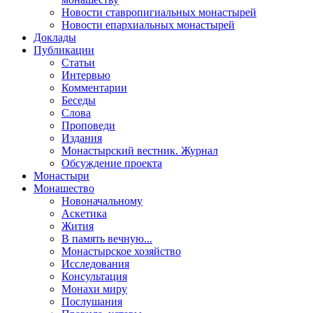
Новости ставропигиальных монастырей
Новости епархиальных монастырей
Доклады
Публикации
Статьи
Интервью
Комментарии
Беседы
Слова
Проповеди
Издания
Монастырский вестник. Журнал
Обсуждение проекта
Монастыри
Монашество
Новоначальному
Аскетика
Жития
В память вечную...
Монастырское хозяйство
Исследования
Консультация
Монахи миру
Послушания