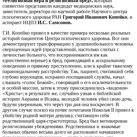
«Религиозная вера и религиозный бред»,
который
совместно представили кандидат медицинских наук,
заместитель директора по научной работе Научного центра
психического здоровья РАН
Григорий Иванович Копейко
, и
аспирант НЦПЗ
И.С. Самсонов.
Г.И. Копейко привел в качестве примера несколько реальных
историй пациентов Центра психического здоровья. Все они
демонстрируют трансформацию у душевнобольного человека
сверхценных идей (представлений, настолько слитых с
личностью больного, что воспринимаются им как
единственно верные) в бред, приводящий к асоциальному
поведению и прямому преступлению, или к крайне тяжелому
параноидальному расстройству. Так, пациент, считавший себя
глубоко верующим, исправно посещавший службы, начал
слышать «голос Божий», говорящий о его исключительности
и особой миссии, затем к этому присоединились «видения»
«Христа»; в результате же, случайно узнав о библейской
истории Авраама и Исаака, молодой человек убил свою дочь,
будучи уверенным, что через три дня она воскреснет. В
другом случае психоз на почве почитания Николая II привел к
убийству родной матери девушку, считавшую себя
родственницей царя-страстотерпца. Бред был мотивирован
религиозными убеждениями. Родственники и знакомые
больных обычно весьма долго не распознают начавшиеся