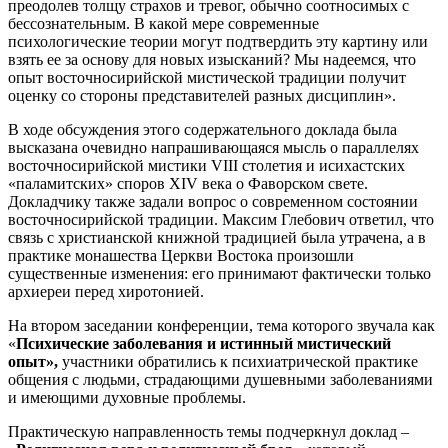
преодолев толщу страхов и тревог, обычно соотносимых с
бессознательным. В какой мере современные
психологические теории могут подтвердить эту картину или
взять ее за основу для новых изысканий? Мы надеемся, что
опыт восточносирийской мистической традиции получит
оценку со стороны представителей разных дисциплин».
В ходе обсуждения этого содержательного доклада была
высказана очевидно напрашивающаяся мысль о параллелях
восточносирийской мистики VIII столетия и исихастских
«паламитских» споров XIV века о Фаворском свете.
Докладчику также задали вопрос о современном состоянии
восточносирийской традиции. Максим Глебович ответил, что
связь с христианской книжной традицией была утрачена, а в
практике монашества Церкви Востока произошли
существенные изменения: его принимают фактически только
архиереи перед хиротонией.
На втором заседании конференции, тема которого звучала как
«
Психические заболевания и истинный мистический
опыт»,
участники обратились к психиатрической практике
общения с людьми, страдающими душевными заболеваниями
и имеющими духовные проблемы.
Практическую направленность темы подчеркнул доклад –