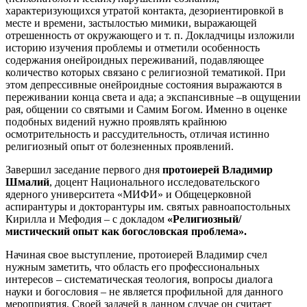
характеризующихся утратой контакта, дезориентировкой в
месте и времени, застылостью мимики, выражающей
отрешенность от окружающего и т. п. Докладчицы изложили
историю изучения проблемы и отметили особенность
содержания онейроидных переживаний, подавляющее
количество которых связано с религиозной тематикой. При
этом депрессивные онейроидные состояния выражаются в
переживании конца света и ада; а экспансивные –в ощущении
рая, общении со святыми и Самим Богом. Именно в оценке
подобных видений нужно проявлять крайнюю
осмотрительность и рассудительность, отличая истинно
религиозный опыт от болезненных проявлений.
Завершил заседание первого дня
протоиерей Владимир
Шмалий
, доцент Национального исследовательского
ядерного университета «МИФИ» и Общецерковной
аспирантуры и докторантуры им. святых равноапостольных
Кирилла и Мефодия – с докладом
«Религиозный/
мистический опыт как богословская проблема».
Начиная свое выступление, протоиерей Владимир счел
нужным заметить, что область его профессиональных
интересов – систематическая теология, вопросы диалога
науки и богословия – не является профильной для данного
мероприятия. Своей задачей в данном случае он считает