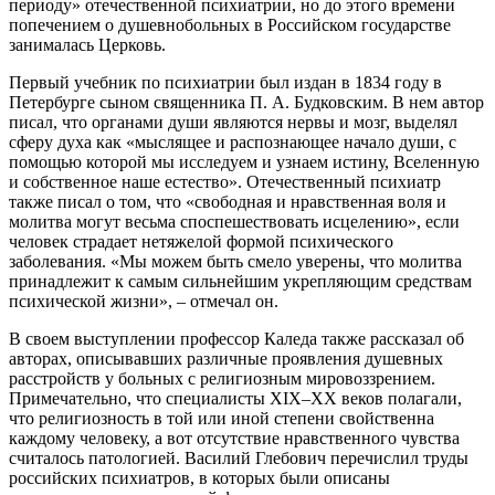
периоду» отечественной психиатрии, но до этого времени
попечением о душевнобольных в Российском государстве
занималась Церковь.
Первый учебник по психиатрии был издан в 1834 году в
Петербурге сыном священника П. А. Будковским. В нем автор
писал, что органами души являются нервы и мозг, выделял
сферу духа как «мыслящее и распознающее начало души, с
помощью которой мы исследуем и узнаем истину, Вселенную
и собственное наше естество». Отечественный психиатр
также писал о том, что «свободная и нравственная воля и
молитва могут весьма споспешествовать исцелению», если
человек страдает нетяжелой формой психического
заболевания. «Мы можем быть смело уверены, что молитва
принадлежит к самым сильнейшим укрепляющим средствам
психической жизни», – отмечал он.
В своем выступлении профессор Каледа также рассказал об
авторах, описывавших различные проявления душевных
расстройств у больных с религиозным мировоззрением.
Примечательно, что специалисты ХIX–ХХ веков полагали,
что религиозность в той или иной степени свойственна
каждому человеку, а вот отсутствие нравственного чувства
считалось патологией. Василий Глебович перечислил труды
российских психиатров, в которых были описаны