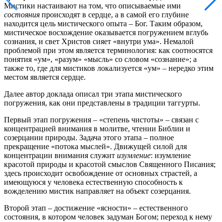
Мистики настаивают на том, что описываемые ими
состояния
происходят в сердце, а в самой его глубине
находится цель мистического опыта – Бог. Таким образом,
мистическое восхождение оказывается погружением вглубь
сознания, и свет Христов сияет «внутри ума». Немалой
проблемой при этом является терминология: как соотносятся
понятия «ум», «разум» «мысль» со словом «сознание»; а
также то, где для мистиков локализуется «ум» – нередко этим
местом является сердце.
Далее автор доклада описал три этапа мистического
погружения, как они представлены в традиции таггурты.
Первый этап погружения – «степень чистоты» – связан с
концентрацией внимания в молитве, чтении Библии и
созерцании природы. Задача этого этапа – полное
прекращение «потока мыслей». Движущей силой для
концентрации внимания служит
изумление
: изумление
красотой природы и красотой смыслов Священного Писания;
здесь происходит освобождение от основных страстей, а
имеющуюся у человека естественную способность к
вожделению мистик направляет на объект созерцания.
Второй этап – достижение «ясности» – естественного
состояния, в котором человек задуман Богом; переход к нему