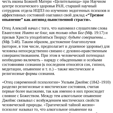
честь иконы Божией Матери «Целительница» при Научном
центре психического здоровья РАН, старший научный
сотрудник отдела НЦПЗ по изучению эндогенных психозов и
аффективных состояний озаглавил свой доклад
«“Трезвое
опьянение” как антипод пьянственной страсти».
Отец Алексий начал с того, что напомнил слушателям слова
Евангелия:
Никто не благ, как только один Бог
(Мф. 19:17) и
призыв Христа уподобляться Творцу:
будьте совершенны…
(Мф. 5:48). Таким образом, достижение благополучия
(которое, в том числе, предполагает и душевное здоровье) для
человека непосредственно связано с духовно-нравственным
совершенствованием. При этом в человеческий потенциал
необходимо включить – наряду с обыденными и особыми
состояниями сознания (к последним относятся сон, гипноз,
медитации, опьянение и т. п.) – также мистические и
религиозные формы сознания.
«Отец современной психологии» Уильям Джеймс (1842–1910)
разделял религиозные и мистические состояния, считая
первые более высокими, так как именно в них происходит
слияние с Божеством. Между тем алкогольное опьянение
Джеймс связывал с возбуждением мистических свойств
человеческой природы. «Трагической тайной жизни»
психолог называл то, что алкогольное опьянение на