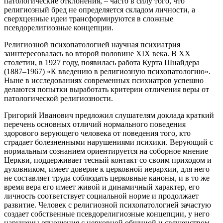
патологические отклонения, – часто в силу того, что
религиозный бред не определяется складом личности, а
сверхценные идеи трансформируются в сложные
псевдорелигиозные концепции.
Религиозной психопатологией научная психиатрия
заинтересовалась во второй половине XIX века. В ХХ
столетии, в 1927 году, появилась работа Курта Шнайдера
(1887–1967) «К введению в религиозную психопатологию».
Ныне в исследованиях современных психиатров успешно
делаются попытки выработать критерии отличения веры от
патологической религиозности.
Григорий Иванович предложил слушателям доклада краткий
перечень основных отличий нормального поведения
здорового верующего человека от поведения того, кто
страдает болезненными нарушениями психики. Верующий с
нормальным сознанием ориентируется на соборное мнение
Церкви, поддерживает тесный контакт со своим приходом и
духовником, имеет доверие к церковной иерархии, для него
не составляет труда соблюдать церковные каноны, и в то же
время вера его имеет живой и динамичный характер, его
личность соответствует социальной норме и продолжает
развитие. Человек с религиозной психопатологией зачастую
создает собственные псевдорелигиозные концепции, у него
нарушены отношения с церковной общиной и священством,