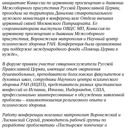
инициативе Комиссии по церковному просвещению и диаконии
Межсоборного присутствия
Русской Православной Церкви,
проходила на территории Данилова ставропигиального
мужского монастыря в конференц-зале Отдела внешних
церковный связей Московского Патриархата. Ее
соорганизаторами выступили ОВЦС МП, Комиссия по
церковному просвещению и диаконии Межсоборного
присутствия, Воронежская митрополия и Научный центр
психического здоровья РАН. Конференция была организована
при поддержке международного фонда «Помощь Церкви в
нужде»,
В форуме приняли участие священнослужители Русской
Православной Церкви, имеющие опыт окормления
душевнобольных, преподаватели богословских факультетов и
духовных школ, сотрудники Научного центра психического
здоровья РАН (НЦПЗ), представители разных христианских
конфессий из Испании, Италии, Нидерландов, США,
профессионально заинтересованные в обсуждении заявленной
проблемы – взаимоотношения религиозного опыта и
психического здоровья.
Работу конференции возглавил митрополит Воронежский и
Лискинский Сергий, руководитель рабочей группы по
разработке проблематики «Пастырское попечение о