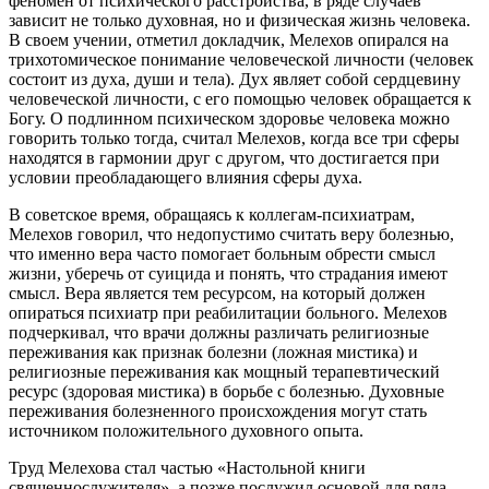
феномен от психического расстройства, в ряде случаев
зависит не только духовная, но и физическая жизнь человека.
В своем учении, отметил докладчик, Мелехов опирался на
трихотомическое понимание человеческой личности (человек
состоит из духа, души и тела). Дух являет собой сердцевину
человеческой личности, с его помощью человек обращается к
Богу. О подлинном психическом здоровье человека можно
говорить только тогда, считал Мелехов, когда все три сферы
находятся в гармонии друг с другом, что достигается при
условии преобладающего влияния сферы духа.
В советское время, обращаясь к коллегам-психиатрам,
Мелехов говорил, что недопустимо считать веру болезнью,
что именно вера часто помогает больным обрести смысл
жизни, уберечь от суицида и понять, что страдания имеют
смысл. Вера является тем ресурсом, на который должен
опираться психиатр при реабилитации больного. Мелехов
подчеркивал, что врачи должны различать религиозные
переживания как признак болезни (ложная мистика) и
религиозные переживания как мощный терапевтический
ресурс (здоровая мистика) в борьбе с болезнью. Духовные
переживания болезненного происхождения могут стать
источником положительного духовного опыта.
Труд Мелехова стал частью «Настольной книги
священнослужителя», а позже послужил основой для ряда