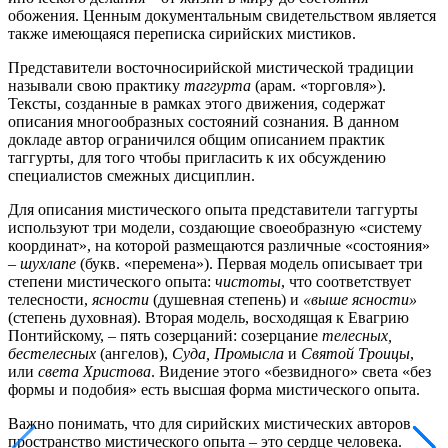
обожения. Ценным документальным свидетельством является
также имеющаяся переписка сирийских мистиков.
Представители восточносирийской мистической традиции
называли свою практику
таггурта
(арам. «торговля»).
Тексты, созданные в рамках этого движения, содержат
описания многообразных состояний сознания. В данном
докладе автор ограничился общим описанием практик
таггурты, для того чтобы пригласить к их обсуждению
специалистов смежных дисциплин.
Для описания мистического опыта представители таггурты
используют три модели, создающие своеобразную «систему
координат», на которой размещаются различные «состояния»
–
шухлапе
(букв. «перемена»). Первая модель описывает три
степени мистического опыта:
чистоты
, что соответствует
телесности,
ясности
(душевная степень) и
«выше ясности»
(степень духовная). Вторая модель, восходящая к Евагрию
Понтийскому, – пять созерцаний: созерцание
телесных,
бестелесных
(ангелов),
Суда, Промысла
и
Святой Троицы
,
или
света Христова
. Видение этого «безвидного» света «без
формы и подобия» есть высшая форма мистического опыта.
Важно понимать, что для сирийских мистических авторов
пространство мистического опыта – это сердце человека.