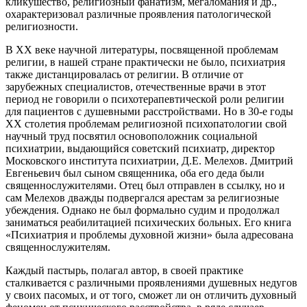
кликушество, религиозный фанатизм, мегаломания и др.,
охарактеризовал различные проявления патологической
религиозности.
В ХХ веке научной литературы, посвященной проблемам
религии, в нашей стране практически не было, психиатрия
также дистанцировалась от религии. В отличие от
зарубежных специалистов, отечественные врачи в этот
период не говорили о психотерапевтической роли религии
для пациентов с душевными расстройствами. Но в 30-е годы
ХХ столетия проблемам религиозной психопатологии свой
научный труд посвятил основоположник социальной
психиатрии, выдающийся советский психиатр, директор
Московского института психиатрии, Д.Е. Мелехов. Дмитрий
Евгеньевич был сыном священника, оба его деда были
священнослужителями. Отец был отправлен в ссылку, но и
сам Мелехов дважды подвергался арестам за религиозные
убеждения. Однако не был формально судим и продолжал
заниматься реабилитацией психических больных. Его книга
«Психиатрия и проблемы духовной жизни» была адресована
священнослужителям.
Каждый пастырь, полагал автор, в своей практике
сталкивается с различными проявлениями душевных недугов
у своих пасомых, и от того, сможет ли он отличить духовный