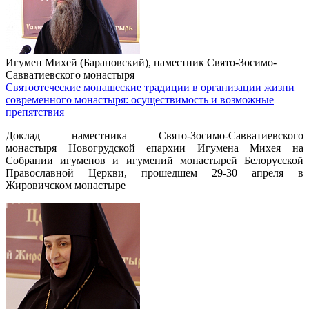
Игумен Михей (Барановский), наместник Свято-Зосимо-
Савватиевского монастыря
Святоотеческие монашеские традиции в организации жизни
современного монастыря: осуществимость и возможные
препятствия
Доклад наместника Свято-Зосимо-Савватиевского
монастыря Новогрудской епархии Игумена Михея на
Собрании игуменов и игумений монастырей Белорусской
Православной Церкви, прошедшем 29-30 апреля в
Жировичском монастыре