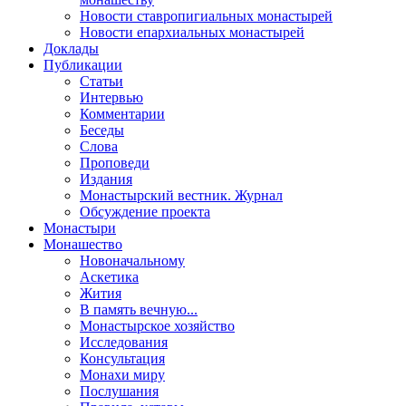
Новости ставропигиальных монастырей
Новости епархиальных монастырей
Доклады
Публикации
Статьи
Интервью
Комментарии
Беседы
Слова
Проповеди
Издания
Монастырский вестник. Журнал
Обсуждение проекта
Монастыри
Монашество
Новоначальному
Аскетика
Жития
В память вечную...
Монастырское хозяйство
Исследования
Консультация
Монахи миру
Послушания