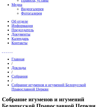
Правила, уставы
Медиа
Видеогалерея
Фотогалерея
Об отделе
Информация
Председатель
Документы
Календарь
Контакты
Главная
/
Доклады
/
Собрания
/
Собрание игуменов и игумений Белорусской
Православной Церкви
Собрание игуменов и игумений
Белорусской Православной Церкви