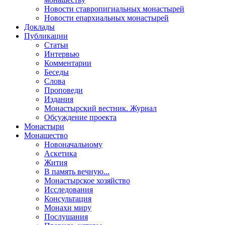
Новости ставропигиальных монастырей
Новости епархиальных монастырей
Доклады
Публикации
Статьи
Интервью
Комментарии
Беседы
Слова
Проповеди
Издания
Монастырский вестник. Журнал
Обсуждение проекта
Монастыри
Монашество
Новоначальному
Аскетика
Жития
В память вечную...
Монастырское хозяйство
Исследования
Консультация
Монахи миру
Послушания