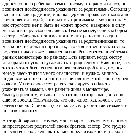
единственного ребенка в семье, потому что рано или поздно
возникнет необходимость ухаживать за родителями. Сегодня у
нас нет такой традиции, и наша Церковь проявляет икономию
в отношении людей, которых мы принимаем в монастырь. У
нас строгости нет и быть не может просто, наверное, в силу
менталитета русского человека. Тем не менее, если мы берем
сестер в обитель и понимаем что у них рано или поздно
возникнет необходимость ухаживать за родственниками, то
мы, конечно, должны признать, что ответственность за этих
родственников тоже ложится на нас. Решается эта проблема в
разных монастырях по разному. Есть вариант, когда сестру
или брата отпускают ухаживать за родителями. Наверное, где-
то это может быть успешным решением проблемы, но, по-
моему, здесь таится много опасностей, и нужно, видимо,
поддерживать тесный контакт с человеком, чтобы он не ушел
совсем. У нас сейчас сестра уехала в другую область
ухаживать за мамой. Она раньше жила в монастыре,
благоустроенном, и как-то сама от него оторвалась, и в наш
еще не вросла. Получилось, что она живет как хочет, а это
очень опасно. Я знаю случаи, когда сестры вот так уезжают и
не возвращаются…
А второй вариант – самому монастырю взять ответственность
за престарелых родителей своих братьев, сестер. Это трудно,
но если есть богадельня, то, наверное, возможно, и, на мой