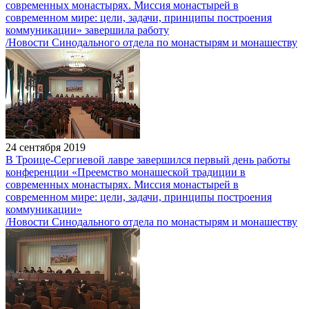
современных монастырях. Миссия монастырей в
современном мире: цели, задачи, принципы построения
коммуникации» завершила работу
/Новости Синодального отдела по монастырям и монашеству
24 сентября 2019
В Троице-Сергиевой лавре завершился первый день работы
конференции «Преемство монашеской традиции в
современных монастырях. Миссия монастырей в
современном мире: цели, задачи, принципы построения
коммуникации»
/Новости Синодального отдела по монастырям и монашеству