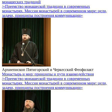
монашеских традиций
/«Преемство монашеской традиции в современных
монастырях. Миссия монастырей в современном мире: цели,
задачи, принципы построения коммуникации»
Архиепископ Пятигорский и Черкесский Феофилакт
Монастырь и мир: принципы и пути взаимодействия
/«Преемство монашеской традиции в современных
монастырях. Миссия монастырей в современном мире: цели,
задачи, принципы построения коммуникации»