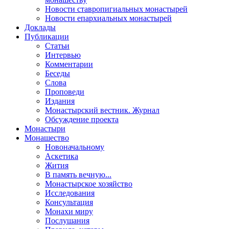
Новости ставропигиальных монастырей
Новости епархиальных монастырей
Доклады
Публикации
Статьи
Интервью
Комментарии
Беседы
Слова
Проповеди
Издания
Монастырский вестник. Журнал
Обсуждение проекта
Монастыри
Монашество
Новоначальному
Аскетика
Жития
В память вечную...
Монастырское хозяйство
Исследования
Консультация
Монахи миру
Послушания