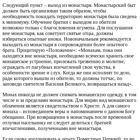
Следующий пункт – выход из монастыря. Монастырский быт
должен быть организован таким образом, чтобы
необходимость покидать территорию монастыря была сведена
к минимуму. Обучение братии с выходом из обители
возможно только с благословения игумена. Для послушания
вне монастыря, как советуют святые отцы, должны
избираться опытные иноки. Новоначальным рекомендуется
выходить из монастыря в сопровождении более опытного
брата. Процитирую «Положение»: «Монахам, пока они
находятся вне монастыря, необходимо всячески хранить свое
монашеское устроение, прилежать трезвению и молитве,
ограждать от пагубных впечатлений свои чувства, в
особенности зрение и слух. Когда же они исполнят то дело,
ради которого вышли из обители, то должны тотчас, по
заповеди святителя Василия Великого, возвращаться назад».
Монах никогда не должен снимать монашескую одежду, в том
числе и за пределами монастыря. Для мирян вид монашеского
облачения является свидетельством о Христе. А для самого
монаха – исповеданием веры и напоминанием о данном Богу
обещании. При возвращении в монастырь после временной
отлучки насельнику не следует делиться с братией
впечатлениями, полученными вне монастыря.
Если снова апеллировать к опыту Поместных Церквей, то во