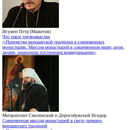
Игумен Петр (Мажетов)
Что такое трезвомыслие
/«Преемство монашеской традиции в современных
монастырях. Миссия монастырей в современном мире: цели,
задачи, принципы построения коммуникации»
Митрополит Смоленский и Дорогобужский Исидор
Современная миссия монастырей в свете древних
монашеских традиций