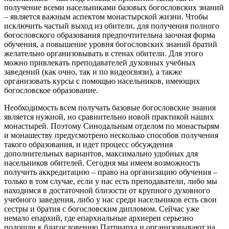
получение всеми насельниками базовых богословских знаний
– является важным аспектом монастырской жизни. Чтобы
исключить частый выход из обители, для получения полного
богословского образования предпочтительна заочная форма
обучения, а повышение уровня богословских знаний братий
желательно организовывать в стенах обители. Для этого
можно привлекать преподавателей духовных учебных
заведений (как очно, так и по видеосвязи), а также
организовать курсы с помощью насельников, имеющих
богословское образование.
Необходимость всем получать базовые богословские знания
является нужной, но сравнительно новой практикой наших
монастырей. Поэтому Синодальным отделом по монастырям
и монашеству предусмотрено несколько способов получения
такого образования, и идет процесс обсуждения
дополнительных вариантов, максимально удобных для
насельников обителей. Сегодня мы имеем возможность
получить аккредитацию – право на организацию обучения –
только в том случае, если у нас есть преподаватели, либо мы
находимся в достаточной близости от крупного духовного
учебного заведения, либо у нас среди насельников есть свои
сестры и братия с богословским дипломом. Сейчас уже
немало епархий, где епархиальные архиереи серьезно
подошли к благословению Патриарха и организовывают на