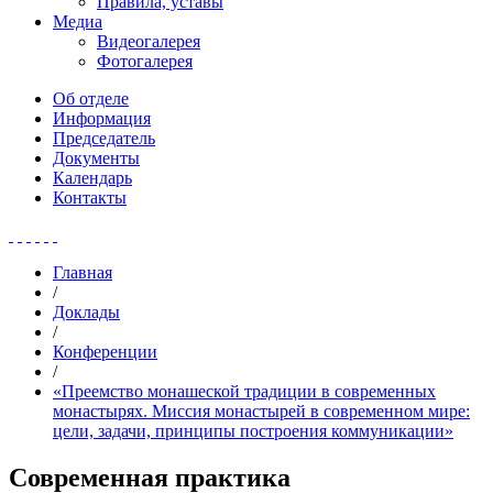
Правила, уставы
Медиа
Видеогалерея
Фотогалерея
Об отделе
Информация
Председатель
Документы
Календарь
Контакты
Главная
/
Доклады
/
Конференции
/
«Преемство монашеской традиции в современных
монастырях. Миссия монастырей в современном мире:
цели, задачи, принципы построения коммуникации»
Современная практика