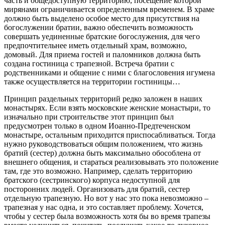
часть и общедоступную территорию, посещение которой
мирянами ограничивается определенным временем. В храме
должно быть выделено особое место для присутствия на
богослужении братии, важно обеспечить возможность
совершать уединенные братские богослужения, для чего
предпочтительнее иметь отдельный храм, возможно,
домовый. Для приема гостей и паломников должна быть
создана гостиница с трапезной. Встреча братии с
родственниками и общение с ними с благословения игумена
также осуществляется на территории гостиницы…
Принцип раздельных территорий редко заложен в наших
монастырях. Если взять московские женские монастыри, то
изначально при строительстве этот принцип был
предусмотрен только в одном Иоанно-Предтеченском
монастыре, остальным приходится приспосабливаться. Тогда
нужно руководствоваться общим положением, что жизнь
братий (сестер) должна быть максимально обособлена от
внешнего общения, и стараться реализовывать это положение
там, где это возможно. Например, сделать территорию
братского (сестринского) корпуса недоступной для
посторонних людей. Организовать для братий, сестер
отдельную трапезную. Но вот у нас это пока невозможно –
трапезная у нас одна, и это составляет проблему. Хочется,
чтобы у сестер была возможность хотя бы во время трапезы