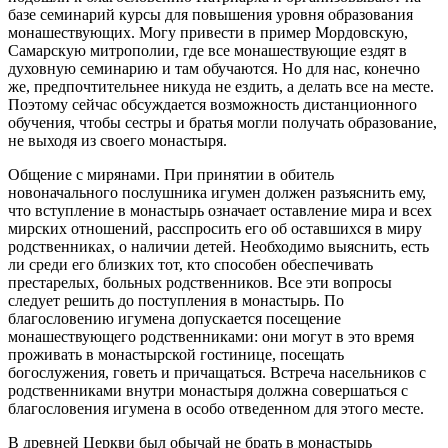
базе семинарий курсы для повышения уровня образования
монашествующих. Могу привести в пример Мордовскую,
Самарскую митрополии, где все монашествующие ездят в
духовную семинарию и там обучаются. Но для нас, конечно
же, предпочтительнее никуда не ездить, а делать все на месте.
Поэтому сейчас обсуждается возможность дистанционного
обучения, чтобы сестры и братья могли получать образование,
не выходя из своего монастыря.
Общение с мирянами. При принятии в обитель
новоначального послушника игумен должен разъяснить ему,
что вступление в монастырь означает оставление мира и всех
мирских отношений, расспросить его об оставшихся в миру
родственниках, о наличии детей. Необходимо выяснить, есть
ли среди его близких тот, кто способен обеспечивать
престарелых, больных родственников. Все эти вопросы
следует решить до поступления в монастырь. По
благословению игумена допускается посещение
монашествующего родственниками: они могут в это время
проживать в монастырской гостинице, посещать
богослужения, говеть и причащаться. Встреча насельников с
родственниками внутри монастыря должна совершаться с
благословения игумена в особо отведенном для этого месте.
В древней Церкви был обычай не брать в монастырь