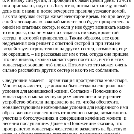
8, к началу Литургии, и проводить с нами целый день. То есть
они приезжают, идут на Литургию, потом на трапезу, целый
день они с нами и после вечернего правила уезжают домой.
Так эта будущая сестра живет некоторое время. Но при беседе
с ней я оговариваю важный момент: она будет прикреплена к
одной из опытных сестер, и если у нее будут возникать какие-
то вопросы, она не может их задавать никому, кроме той
сестры, к которой прикреплена. Таким образом, все свои
недоумения она решает с опытной сестрой и при этом не
воздействует отрицательно на других сестер, возможно, еще
не окрепших, – не рассказывает им о том, откуда она пришла,
что она видела, сколько монастырей посетила, и чтó в этих
монастырях хорошо, чтó плохо. Потому что это может очень
сильно расслабить других сестер и как-то их соблазнить.
Следующий момент – организация пространства монастыря.
Монастырь –место, где должны быть созданы специальные
условия для монашеской жизни. Согласно «Положению о
монастырях и монашествующих» «внешнее и внутреннее
устройство обители направлено на то, чтобы обеспечить
монашествующим необходимые условия для избранного ими
образа жизни: отделенность от внешнего мира, возможность
участия в богослужениях и совершения келейных молитв, и
несения послушаний». Далее в «Положении» сказано, что
пространство монастыря желательно разделить на братскую