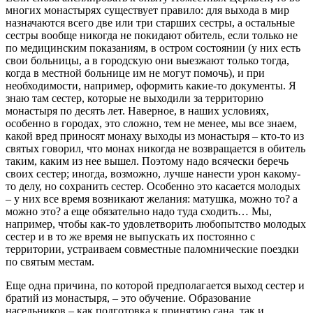
многих монастырях существует правило: для выхода в мир
назначаются всего две или три старших сестры, а остальные
сестры вообще никогда не покидают обитель, если только не
по медицинским показаниям, в остром состоянии (у них есть
свои больницы, а в городскую они выезжают только тогда,
когда в местной больнице им не могут помочь), и при
необходимости, например, оформить какие-то документы. Я
знаю там сестер, которые не выходили за территорию
монастыря по десять лет. Наверное, в наших условиях,
особенно в городах, это сложно, тем не менее, мы все знаем,
какой вред приносят монаху выходы из монастыря – кто-то из
святых говорил, что монах никогда не возвращается в обитель
таким, каким из нее вышел. Поэтому надо всячески беречь
своих сестер; иногда, возможно, лучше нанести урон какому-
то делу, но сохранить сестер. Особенно это касается молодых
– у них все время возникают желания: матушка, можно то? а
можно это? а еще обязательно надо туда сходить… Мы,
например, чтобы как-то удовлетворить любопытство молодых
сестер и в то же время не выпускать их постоянно с
территории, устраиваем совместные паломнические поездки
по святым местам.
Еще одна причина, по которой предполагается выход сестер и
братий из монастыря, – это обучение. Образование
насельников – как подготовка к принятию сана, так и