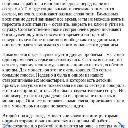
социальная работа, а исполнение долга перед нашими
сестрами.) Там, где социальными проектами занимаются
сестры, конечно, возникают разные сложности. Во-первых,
воспитание детей занимает все время, и ты не можешь взять и
перестать воспитывать – оставить, закрыть на ключ и уйти на
службу. Соответственно такие сестры очень редко посещают
богослужения, у них совсем нет времени на то, чтобы
совершать келейное правило и вообще как-то уединяться, и
они не стараются заниматься своим монашеским деланием.
Помимо этого здесь существует и другая проблема – мы с ней
одно время очень серьезно столкнулись. Сестры все-таки, по
естеству своему женскому, склонны привязываться, особенно
к детям. Для монастыря это не очень хорошо. Но есть и
большие плюсы. Недавно я была в одном из наших
ставропигиальных монастырей, в котором есть детский
приют, и матушка нам показывала на своих сестер и говорила:
вот эта из приюта, и та… Это были замечательные сестры. Но,
например, у нас ни одна девочка из приюта не осталась в
монастыре. Они все не теряют с нами связи, приезжают к нам,
но в монастырь ни одна не захотела идти.
Второй подход – когда монастыри являются инициаторами,
организаторами и вдохновителями социальной работы.
Непосредственно работой занимаются миряне, а сестры могут