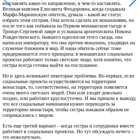
возглавлять какое-то направление, в чем-то наставлять.
Великая княгиня Елисавета Феодоровна, когда создавала
Марфо-Мариинскую обитель, думала – какой же статус
избрать этим сестрам. Она хотела сделать их монахинями, но
после того как побывала на Первом монашеском съезде в
Троице-Сергиевой лавре и услышала архиепископа Никона
Рождественского, бывшего идеологом этого съезда, она
написала императору, что она против монахинь, уходящих на
служение ближним в мир. И наша обитель сейчас тоже
придерживается этого принципа: в монашеских социальных
проектах работают только светские люди, хотя понятно, что
сестры всегда готовы выйти на послушание.
Но и здесь возникают некоторые проблемы. Во-первых, если
социальные проекты осуществляются на территории
монастыря, то, соответственно, на территории появляется
очень много светских людей. Они или уходят довольно
поздно, или работают круглосуточно. И мы пришли к выводу,
что все социальные начинания нужно переводить за
территорию монастыря, чтобы сестры никаким образом не
соприкасались с миром.
Есть еще третий вариант – когда сестры и сотрудники вместе
работают в социальных проектах. Но тут обсуждать нечего –
это нежелательно.