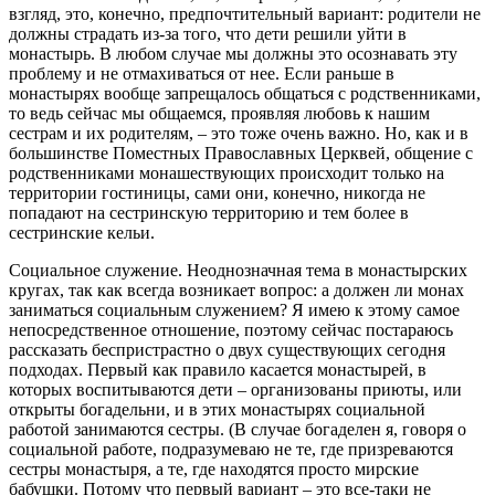
взгляд, это, конечно, предпочтительный вариант: родители не
должны страдать из-за того, что дети решили уйти в
монастырь. В любом случае мы должны это осознавать эту
проблему и не отмахиваться от нее. Если раньше в
монастырях вообще запрещалось общаться с родственниками,
то ведь сейчас мы общаемся, проявляя любовь к нашим
сестрам и их родителям, – это тоже очень важно. Но, как и в
большинстве Поместных Православных Церквей, общение с
родственниками монашествующих происходит только на
территории гостиницы, сами они, конечно, никогда не
попадают на сестринскую территорию и тем более в
сестринские кельи.
Социальное служение. Неоднозначная тема в монастырских
кругах, так как всегда возникает вопрос: а должен ли монах
заниматься социальным служением? Я имею к этому самое
непосредственное отношение, поэтому сейчас постараюсь
рассказать беспристрастно о двух существующих сегодня
подходах. Первый как правило касается монастырей, в
которых воспитываются дети – организованы приюты, или
открыты богадельни, и в этих монастырях социальной
работой занимаются сестры. (В случае богаделен я, говоря о
социальной работе, подразумеваю не те, где призреваются
сестры монастыря, а те, где находятся просто мирские
бабушки. Потому что первый вариант – это все-таки не