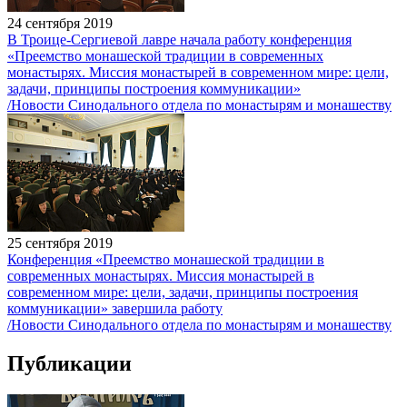
24 сентября 2019
В Троице-Сергиевой лавре начала работу конференция
«Преемство монашеской традиции в современных
монастырях. Миссия монастырей в современном мире: цели,
задачи, принципы построения коммуникации»
/Новости Синодального отдела по монастырям и монашеству
25 сентября 2019
Конференция «Преемство монашеской традиции в
современных монастырях. Миссия монастырей в
современном мире: цели, задачи, принципы построения
коммуникации» завершила работу
/Новости Синодального отдела по монастырям и монашеству
Публикации