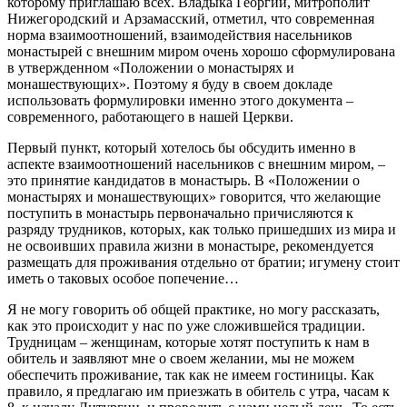
которому приглашаю всех. Владыка Георгий, митрополит
Нижегородский и Арзамасский, отметил, что современная
норма взаимоотношений, взаимодействия насельников
монастырей с внешним миром очень хорошо сформулирована
в утвержденном «Положении о монастырях и
монашествующих». Поэтому я буду в своем докладе
использовать формулировки именно этого документа –
современного, работающего в нашей Церкви.
Первый пункт, который хотелось бы обсудить именно в
аспекте взаимоотношений насельников с внешним миром, –
это принятие кандидатов в монастырь. В «Положении о
монастырях и монашествующих» говорится, что желающие
поступить в монастырь первоначально причисляются к
разряду трудников, которых, как только пришедших из мира и
не освоивших правила жизни в монастыре, рекомендуется
размещать для проживания отдельно от братии; игумену стоит
иметь о таковых особое попечение…
Я не могу говорить об общей практике, но могу рассказать,
как это происходит у нас по уже сложившейся традиции.
Трудницам – женщинам, которые хотят поступить к нам в
обитель и заявляют мне о своем желании, мы не можем
обеспечить проживание, так как не имеем гостиницы. Как
правило, я предлагаю им приезжать в обитель с утра, часам к