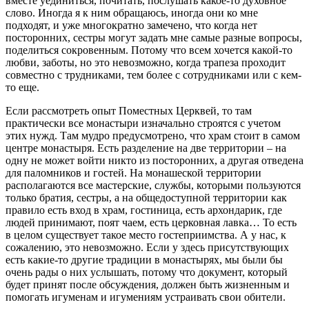
вместе уединиться, почитать, послушать какое-то духовное
слово. Иногда я к ним обращаюсь, иногда они ко мне
подходят, и уже многократно замечено, что когда нет
посторонних, сестры могут задать мне самые разные вопросы,
поделиться сокровенным. Потому что всем хочется какой-то
любви, заботы, но это невозможно, когда трапеза проходит
совместно с трудниками, тем более с сотрудниками или с кем-
то еще.
Если рассмотреть опыт Поместных Церквей, то там
практически все монастыри изначально строятся с учетом
этих нужд. Там мудро предусмотрено, что храм стоит в самом
центре монастыря. Есть разделение на две территории – на
одну не может войти никто из посторонних, а другая отведена
для паломников и гостей. На монашеской территории
располагаются все мастерские, службы, которыми пользуются
только братия, сестры, а на общедоступной территории как
правило есть вход в храм, гостиница, есть архондарик, где
людей принимают, поят чаем, есть церковная лавка… То есть
в целом существует такое место гостеприимства. А у нас, к
сожалению, это невозможно. Если у здесь присутствующих
есть какие-то другие традиции в монастырях, мы были бы
очень рады о них услышать, потому что документ, который
будет принят после обсуждения, должен быть жизненным и
помогать игуменам и игумениям устраивать свои обители.