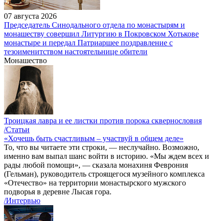
07 августа 2026
Председатель Синодального отдела по монастырям и
монашеству совершил Литургию в Покровском Хотькове
монастыре и передал Патриаршее поздравление с
тезоименитством настоятельнице обители
Монашество
Троицкая лавра и ее листки против порока сквернословия
/Статьи
«Хочешь быть счастливым – участвуй в общем деле»
То, что вы читаете эти строки, — неслучайно. Возможно,
именно вам выпал шанс войти в историю. «Мы ждем всех и
рады любой помощи», — сказала монахиня Феврония
(Гельман), руководитель строящегося музейного комплекса
«Отечество» на территории монастырского мужского
подворья в деревне Лысая гора.
/Интервью