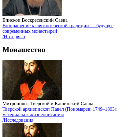
Епископ Воскресенский Савва
Возвращение к святоотеческой традиции — будущее
современных монастырей
/Интервью
Монашество
Митрополит Тверской и Кашинский Савва
Тверской архиепископ Павел (Пономарев; 1749–1803):
материалы к жизнеописанию
/Исследования