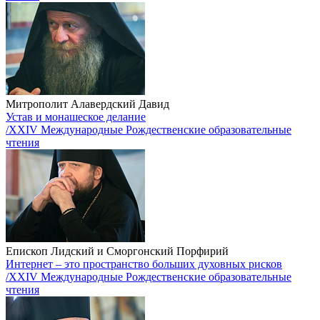
Митрополит Алавердский Давид
Устав и монашеское делание
/XXIV Международные Рождественские образовательные
чтения
Епископ Лидский и Сморгонский Порфирий
Интернет – это пространство больших духовных рисков
/XXIV Международные Рождественские образовательные
чтения