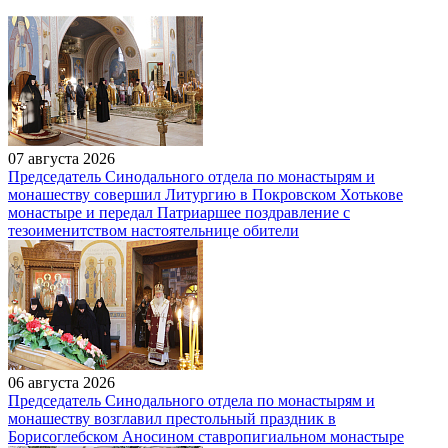
07 августа 2026
Председатель Синодального отдела по монастырям и
монашеству совершил Литургию в Покровском Хотькове
монастыре и передал Патриаршее поздравление с
тезоименитством настоятельнице обители
06 августа 2026
Председатель Синодального отдела по монастырям и
монашеству возглавил престольный праздник в
Борисоглебском Аносином ставропигиальном монастыре