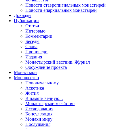
Новости ставропигиальных монастырей
Новости епархиальных монастырей
Доклады
Публикации
Статьи
Интервью
Комментарии
Беседы
Слова
Проповеди
Издания
Монастырский вестник. Журнал
Обсуждение проекта
Монастыри
Монашество
Новоначальному
Аскетика
Жития
В память вечную...
Монастырское хозяйство
Исследования
Консультация
Монахи миру
Послушания