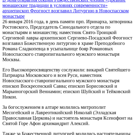
монашеские традиции в условиях современности»
архиепископ Феогност возглавил Литургию в Новоспасском
монастыре
26 января 2016 года, в день памяти прп. Иринарха, затворника
Ростовского, Председатель Синодального отдела по
монастырям и монашеству, наместник Свято-Троицкой
Сергиевой лавры архиепископ Сергиево-Посадский Феогност
возглавил Божественную литургию в храме Преподобного
Романа Сладкопевца в усыпальнице бояр Романовых
Новоспасского ставропигиального мужского монастыря
Москвы.
Его Высокопреосвященству сослужили: викарий Святейшего
Патриарха Московского и всея Руси, наместник
Новоспасского ставропигиального мужского монастыря
епископ Воскресенский Савва; епископ Борисовский и
Марьиногорский Вениамин; епископ Шуйский и Тейковский
Никон.
За богослужением в алтаре молились митрополит
Месогейский и Лавреотикийский Николай (Элладская
Православная Церковь) и настоятель монастыря Ксенофонт на
Святой Горе Афон архимандрит Алексий.
Также за Божественной литургией молились настоятельницы