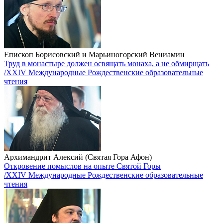
Епископ Борисовский и Марьиногорский Вениамин
Труд в монастыре должен освящать монаха, а не обмирщать
/XXIV Международные Рождественские образовательные
чтения
Архимандрит Алексий (Святая Гора Афон)
Откровение помыслов на опыте Святой Горы
/XXIV Международные Рождественские образовательные
чтения