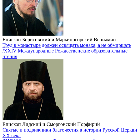
Епископ Борисовский и Марьиногорский Вениамин
Труд в монастыре должен освящать монаха, а не обмирщать
/XXIV Международные Рождественские образовательные
чтения
Епископ Лидский и Сморгонский Порфирий
Святые и подвижники благочестия в истории Русской Церкви
XX века