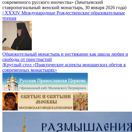
современного русского иночества» (Зачатьевский
ставропигиальный женский монастырь, 30 января 2026 года)
/ XXXIV Международные Рождественские образовательные
чтения
Общежительный монастырь и нестяжание как школа любви и
свободы от пристрастий
/Круглый стол «Практические аспекты монашеских обетов в
современных монастырях»