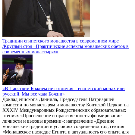
Традиции египетского монашества в современном мире
/Круглый стол «Практические аспекты монашеских обетов в
современных монастырях»
«В Царствии Божием нет отличия – египетский монах или
русский. Мы все чада Божии»
Доклад епископа Даниила, Председателя Патриаршей
комиссии по монастырям и монашеству Коптской Церкви на
XXXIV Международных Рождественских образовательных
чтениях «Просвещение и нравственность: формирование
личности и вызовы времени»; направление «Древние
монашеские традиции в условиях современности», секция
«Монашеское наследие Египта и актуальность его опыта для