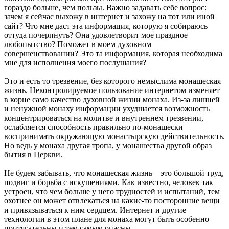
гораздо больше, чем пользы. Важно задавать себе вопрос:
зачем я сейчас выхожу в интернет и захожу на тот или иной
сайт? Что мне даст эта информация, которую я собираюсь
оттуда почерпнуть? Она удовлетворит мое праздное
любопытство? Поможет в моем духовном
совершенствовании? Это та информация, которая необходима
мне для исполнения моего послушания?
Это и есть то трезвение, без которого немыслима монашеская
жизнь. Неконтролируемое пользование интернетом изменяет
в корне само качество духовной жизни монаха. Из-за лишней
и ненужной монаху информации ухудшается возможность
концентрироваться на молитве и внутреннем трезвении,
ослабляется способность правильно по-монашески
воспринимать окружающую монастырскую действительность.
Но ведь у монаха другая тропа, у монашества другой образ
бытия в Церкви.
Не будем забывать, что монашеская жизнь – это большой труд,
подвиг и борьба с искушениями. Как известно, человек так
устроен, что чем больше у него трудностей и испытаний, тем
охотнее он может отвлекаться на какие-то посторонние вещи
и привязываться к ним сердцем. Интернет и другие
технологии в этом плане для монаха могут быть особенно
притягательны и тем самым опасны.