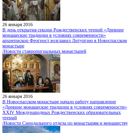
26 января 2016
В день открытия секции Рождественских чтений «Древние
монашеские традиции в условиях современности»
архиепископ Феогност возглавил Литургию в Новоспасском
монастыре
/Новости ставропигиальных монастырей
26 января 2016
В Новоспасском монастыре начало работу направление
«Древние монашеские традиции в условиях современности»
XXIV Международных Рождественских образовательных
чтений
/Новости Синодального отдела по монастырям и монашеству