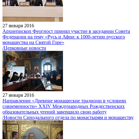
27 января 2016
Архиепископ Феогност принял участие в заседании Совета
Федерации на тему «Русь и Афон: к 1000-летию русского
монашества на Святой Горе»
/Церковные новости
27 января 2016
Направление «Древние монашеские традиции в условиях
современности» XXIV Международных Рождественских
образовательных чтений завершило свою работу
/Новости Синодального отдела по монастырям и монашеству