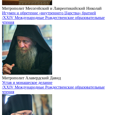
Митрополит Месогейский и Лавреотикийский Николай
Игумен и обретение «внутреннего Царства» братией
/XXIV Международные Рождественские образовательные
чтения
Митрополит Алавердский Давид
Устав и монашеское делание
/XXIV Международные Рождественские образовательные
чтения