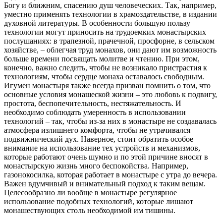
Богу и ближним, спасению душ человеческих. Так, например,
уместно применять технологии в храмоздательстве, в издании
духовной литературы. В особенности большую пользу
технологии могут приносить на трудоемких монастырских
послушаниях: в трапезной, прачечной, просфорне, в сельском
хозяйстве, – облегчая труд монахов, они дают им возможность
больше времени посвящать молитве и чтению. При этом,
конечно, важно следить, чтобы не возникало пристрастия к
технологиям, чтобы сердце монаха оставалось свободным.
Игумен монастыря также всегда призван помнить о том, что
основные условия монашеской жизни – это любовь к подвигу,
простота, беспопечительность, нестяжательность. И
необходимо соблюдать умеренность в использовании
технологий – так, чтобы из-за них в монастыре не создавалась
атмосфера излишнего комфорта, чтобы не утрачивался
подвижнический дух. Наверное, стоит обратить особое
внимание на использование тех устройств и механизмов,
которые работают очень шумно и по этой причине вносят в
монастырскую жизнь много беспокойства. Например,
газонокосилка, которая работает в монастыре с утра до вечера.
Важен вдумчивый и внимательный подход к таким вещам.
Целесообразно ли вообще в монастыре регулярное
использование подобных технологий, которые лишают
монашествующих столь необходимой им тишины.