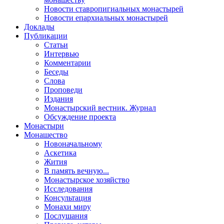
Новости ставропигиальных монастырей
Новости епархиальных монастырей
Доклады
Публикации
Статьи
Интервью
Комментарии
Беседы
Слова
Проповеди
Издания
Монастырский вестник. Журнал
Обсуждение проекта
Монастыри
Монашество
Новоначальному
Аскетика
Жития
В память вечную...
Монастырское хозяйство
Исследования
Консультация
Монахи миру
Послушания