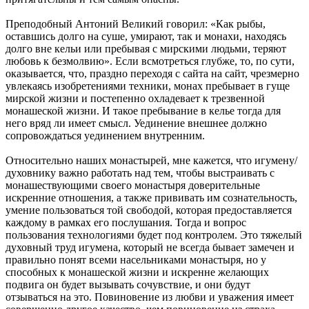
Преподобный Антоний Великий говорил: «Как рыбы,
оставшись долго на суше, умирают, так и монахи, находясь
долго вне кельи или пребывая с мирскими людьми, теряют
любовь к безмолвию». Если всмотреться глубже, то, по сути,
оказывается, что, праздно переходя с сайта на сайт, чрезмерно
увлекаясь изобретениями техники, монах пребывает в гуще
мирской жизни и постепенно охладевает к трезвенной
монашеской жизни. И такое пребывание в келье тогда для
него вряд ли имеет смысл. Уединение внешнее должно
сопровождаться уединением внутренним.
Относительно наших монастырей, мне кажется, что игумену/
духовнику важно работать над тем, чтобы выстраивать с
монашествующими своего монастыря доверительные
искренние отношения, а также прививать им сознательность,
умение пользоваться той свободой, которая предоставляется
каждому в рамках его послушания. Тогда и вопрос
пользования технологиями будет под контролем. Это тяжелый
духовный труд игумена, который не всегда бывает замечен и
правильно понят всеми насельниками монастыря, но у
способных к монашеской жизни и искренне желающих
подвига он будет вызывать сочувствие, и они будут
отзываться на это. Повиновение из любви и уважения имеет