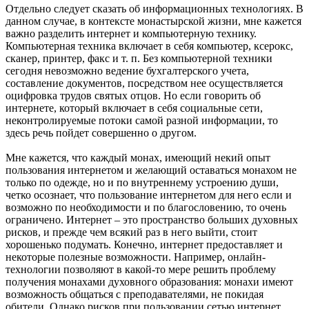
Отдельно следует сказать об информационных технологиях. В
данном случае, в контексте монастырской жизни, мне кажется
важно разделить интернет и компьютерную технику.
Компьютерная техника включает в себя компьютер, ксерокс,
сканер, принтер, факс и т. п. Без компьютерной техники
сегодня невозможно ведение бухгалтерского учета,
составление документов, посредством нее осуществляется
оцифровка трудов святых отцов. Но если говорить об
интернете, который включает в себя социальные сети,
неконтролируемые потоки самой разной информации, то
здесь речь пойдет совершенно о другом.
Мне кажется, что каждый монах, имеющий некий опыт
пользования интернетом и желающий оставаться монахом не
только по одежде, но и по внутреннему устроению души,
четко осознает, что пользование интернетом для него если и
возможно по необходимости и по благословению, то очень
ограничено. Интернет – это пространство больших духовных
рисков, и прежде чем всякий раз в него выйти, стоит
хорошенько подумать. Конечно, интернет предоставляет и
некоторые полезные возможности. Например, онлайн-
технологии позволяют в какой-то мере решить проблему
получения монахами духовного образования: монахи имеют
возможность общаться с преподавателями, не покидая
обители. Однако рисков при пользовании сетью интернет