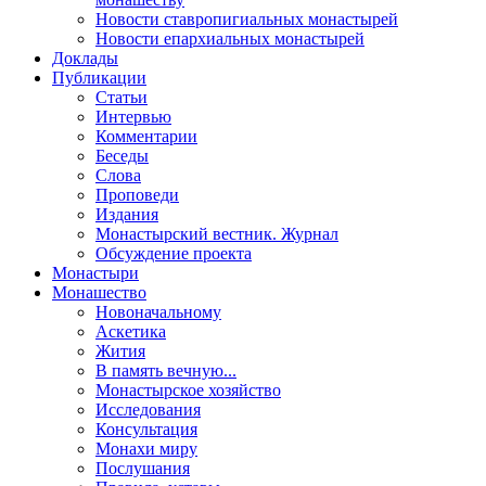
Новости ставропигиальных монастырей
Новости епархиальных монастырей
Доклады
Публикации
Статьи
Интервью
Комментарии
Беседы
Слова
Проповеди
Издания
Монастырский вестник. Журнал
Обсуждение проекта
Монастыри
Монашество
Новоначальному
Аскетика
Жития
В память вечную...
Монастырское хозяйство
Исследования
Консультация
Монахи миру
Послушания