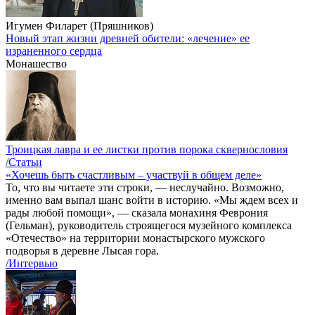
Игумен Филарет (Пряшников)
Новый этап жизни древней обители: «лечение» ее
израненного сердца
Монашество
Троицкая лавра и ее листки против порока сквернословия
/Статьи
«Хочешь быть счастливым – участвуй в общем деле»
То, что вы читаете эти строки, — неслучайно. Возможно,
именно вам выпал шанс войти в историю. «Мы ждем всех и
рады любой помощи», — сказала монахиня Феврония
(Гельман), руководитель строящегося музейного комплекса
«Отечество» на территории монастырского мужского
подворья в деревне Лысая гора.
/Интервью