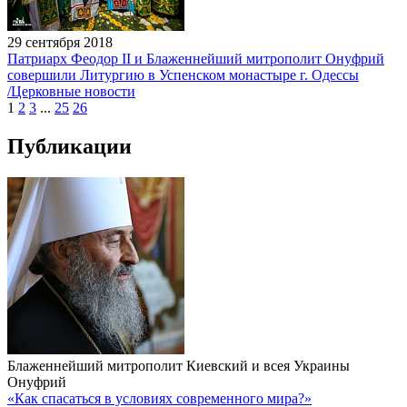
29 сентября 2018
Патриарх Феодор II и Блаженнейший митрополит Онуфрий
совершили Литургию в Успенском монастыре г. Одессы
/Церковные новости
1
2
3
...
25
26
Публикации
Блаженнейший митрополит Киевский и всея Украины
Онуфрий
«Как спасаться в условиях современного мира?»