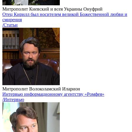
Митрополит Киевский и всея Украины Онуфрий
Отец Кирилл был носителем великой Божественной любви и
смирения
/Статьи
Митрополит Волоколамский Иларион
Интервью информационному агентству «Ромфея»
/Интервью