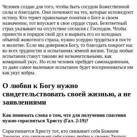
Человек создан для того, чтобы быть сосудом Божественной
силы и благодати. Они почивают на тех, которые исповедуют
истину. Кто теряет правильные понятия о Боге и своем
назначении, тот впускает в свое сердце страх. Безответный
страх указывает на отсутствие согласия с Господом. Чтобы
привести в порядок свой дух и вырвать его из холодных
объятий животного страха, нужно усердно трудиться в посте
и молитве. Если мы доверимся Богу, то благодать покроет нас
во всех трудностях и испытаниях земной жизни. Тогда любые
испытания станут такими же незначительными, как
комариный укус. Но если человек пребудет самонадеянным,
то даже самое маленькое испытание будет восприниматься им
как укус кобры.
О любви к Богу нужно
свидетельствовать своей жизнью, а не
заявлениями
Как понимать слова о том, что для получения спасения
нужно сораспяться Христу (Гал. 2:19)?
Сораспинается Христу тот, кто связывает себя Божиим
Законом, кто связывает себя узами любви к своему Творцу.