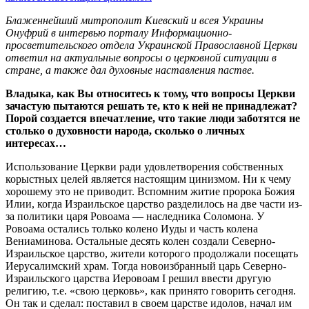
Блаженнейший митрополит Киевский и всея Украины
Онуфрий в интервью порталу Информационно-
просветительского отдела Украинской Православной Церкви
ответил на актуальные вопросы о церковной ситуации в
стране, а также дал духовные наставления пастве.
Владыка, как Вы относитесь к тому, что вопросы Церкви
зачастую пытаются решать те, кто к ней не принадлежат?
Порой создается впечатление, что такие люди заботятся не
столько о духовности народа, сколько о личных
интересах…
Использование Церкви ради удовлетворения собственных
корыстных целей является настоящим цинизмом. Ни к чему
хорошему это не приводит. Вспомним житие пророка Божия
Илии, когда Израильское царство разделилось на две части из-
за политики царя Ровоама — наследника Соломона. У
Ровоама остались только колено Иуды и часть колена
Вениаминова. Остальные десять колен создали Северно-
Израильское царство, жители которого продолжали посещать
Иерусалимский храм. Тогда новоизбранный царь Северно-
Израильского царства Иеровоам I решил ввести другую
религию, т.е. «свою церковь», как принято говорить сегодня.
Он так и сделал: поставил в своем царстве идолов, начал им