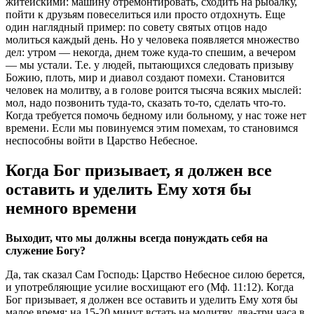
житейскими: машину отремонтировать, сходить на рыбалку,
пойти к друзьям повеселиться или просто отдохнуть. Еще
один наглядный пример: по совету святых отцов надо
молиться каждый день. Но у человека появляется множество
дел: утром — некогда, днем тоже куда-то спешим, а вечером
— мы устали. Т.е. у людей, пытающихся следовать призыву
Божию, плоть, мир и диавол создают помехи. Становится
человек на молитву, а в голове роится тысяча всяких мыслей:
мол, надо позвонить туда-то, сказать то-то, сделать что-то.
Когда требуется помочь бедному или больному, у нас тоже нет
времени. Если мы повинуемся этим помехам, то становимся
неспособны войти в Царство Небесное.
Когда Бог призывает, я должен все
оставить и уделить Ему хотя бы
немного времени
Выходит, что мы должны всегда понуждать себя на
служение Богу?
Да, так сказал Сам Господь: Царство Небесное силою берется,
и употребляющие усилие восхищают его (Мф. 11:12). Когда
Бог призывает, я должен все оставить и уделить Ему хотя бы
малое время: на 15-20 минут встать на молитву, два-три часа в