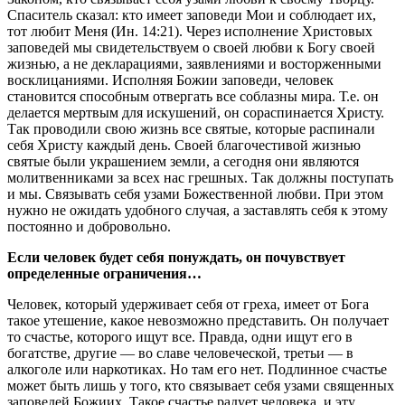
Спаситель сказал: кто имеет заповеди Мои и соблюдает их,
тот любит Меня (Ин. 14:21). Через исполнение Христовых
заповедей мы свидетельствуем о своей любви к Богу своей
жизнью, а не декларациями, заявлениями и восторженными
восклицаниями. Исполняя Божии заповеди, человек
становится способным отвергать все соблазны мира. Т.е. он
делается мертвым для искушений, он сораспинается Христу.
Так проводили свою жизнь все святые, которые распинали
себя Христу каждый день. Своей благочестивой жизнью
святые были украшением земли, а сегодня они являются
молитвенниками за всех нас грешных. Так должны поступать
и мы. Связывать себя узами Божественной любви. При этом
нужно не ожидать удобного случая, а заставлять себя к этому
постоянно и добровольно.
Если человек будет себя понуждать, он почувствует
определенные ограничения…
Человек, который удерживает себя от греха, имеет от Бога
такое утешение, какое невозможно представить. Он получает
то счастье, которого ищут все. Правда, одни ищут его в
богатстве, другие — во славе человеческой, третьи — в
алкоголе или наркотиках. Но там его нет. Подлинное счастье
может быть лишь у того, кто связывает себя узами священных
заповедей Божиих. Такое счастье радует человека, и эту