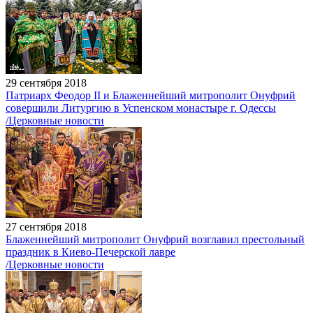
29 сентября 2018
Патриарх Феодор II и Блаженнейший митрополит Онуфрий
совершили Литургию в Успенском монастыре г. Одессы
/Церковные новости
27 сентября 2018
Блаженнейший митрополит Онуфрий возглавил престольный
праздник в Киево-Печерской лавре
/Церковные новости