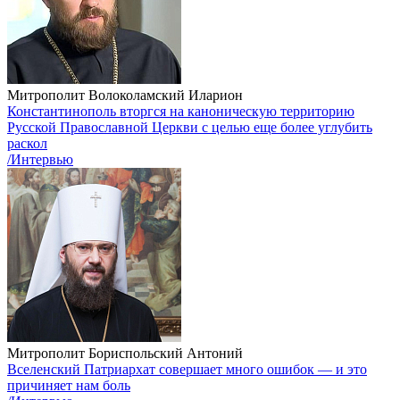
Митрополит Волоколамский Иларион
Константинополь вторгся на каноническую территорию
Русской Православной Церкви с целью еще более углубить
раскол
/Интервью
Митрополит Бориспольский Антоний
Вселенский Патриархат совершает много ошибок — и это
причиняет нам боль