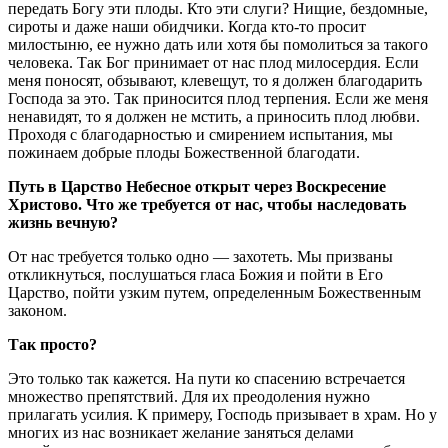
передать Богу эти плоды. Кто эти слуги? Нищие, бездомные,
сироты и даже наши обидчики. Когда кто-то просит
милостыню, ее нужно дать или хотя бы помолиться за такого
человека. Так Бог принимает от нас плод милосердия. Если
меня поносят, обзывают, клевещут, то я должен благодарить
Господа за это. Так приносится плод терпения. Если же меня
ненавидят, то я должен не мстить, а приносить плод любви.
Проходя с благодарностью и смирением испытания, мы
пожинаем добрые плоды Божественной благодати.
Путь в Царство Небесное открыт через Воскресение
Христово. Что же требуется от нас, чтобы наследовать
жизнь вечную?
От нас требуется только одно — захотеть. Мы призваны
откликнуться, послушаться гласа Божия и пойти в Его
Царство, пойти узким путем, определенным Божественным
законом.
Так просто?
Это только так кажется. На пути ко спасению встречается
множество препятствий. Для их преодоления нужно
прилагать усилия. К примеру, Господь призывает в храм. Но у
многих из нас возникает желание заняться делами