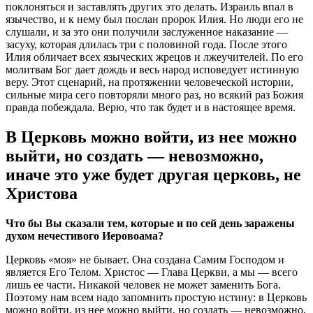
поклоняться и заставлять других это делать. Израиль впал в
язычество, и к нему был послан пророк Илия. Но люди его не
слушали, и за это они получили заслуженное наказание —
засуху, которая длилась три с половиной года. После этого
Илия обличает всех языческих жрецов и лжеучителей. По его
молитвам Бог дает дождь и весь народ исповедует истинную
веру. Этот сценарий, на протяжении человеческой истории,
сильные мира сего повторяли много раз, но всякий раз Божия
правда побеждала. Верю, что так будет и в настоящее время.
В Церковь можно войти, из нее можно
выйти, но создать — невозможно,
иначе это уже будет другая церковь, не
Христова
Что бы Вы сказали тем, которые и по сей день заражены
духом нечестивого Иеровоама?
Церковь «моя» не бывает. Она создана Самим Господом и
является Его Телом. Христос — Глава Церкви, а мы — всего
лишь ее части. Никакой человек не может заменить Бога.
Поэтому нам всем надо запомнить простую истину: в Церковь
можно войти, из нее можно выйти, но создать — невозможно,