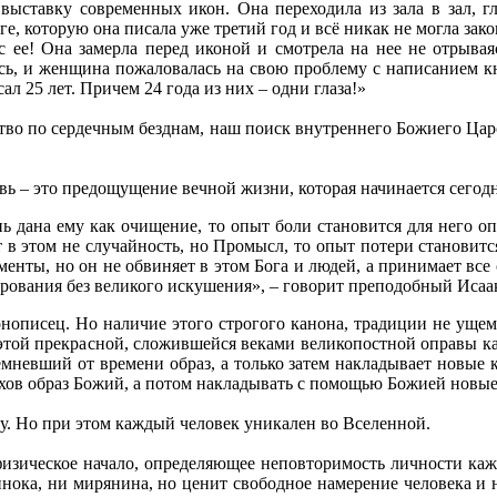
ыставку современных икон. Она переходила из зала в зал, гл
, которую она писала уже третий год и всё никак не могла закон
 ее! Она замерла перед иконой и смотрела на нее не отрывая
сь, и женщина пожаловалась на свою проблему с написанием кн
ал 25 лет. Причем 24 года из них – одни глаза!»
тво по сердечным безднам, наш поиск внутреннего Божиего Царс
вь – это предощущение вечной жизни, которая начинается сегодня
знь дана ему как очищение, то опыт боли становится для него 
т в этом не случайность, но Промысл, то опыт потери становитс
енты, но он не обвиняет в этом Бога и людей, а принимает все
арования без великого искушения», – говорит преподобный Исаа
нописец. Но наличие этого строгого канона, традиции не ущем
ри этой прекрасной, сложившейся веками великопостной оправы 
темневший от времени образ, а только затем накладывает новые 
хов образ Божий, а потом накладывать с помощью Божией новые
у. Но при этом каждый человек уникален во Вселенной.
физическое начало, определяющее неповторимость личности ка
нока, ни мирянина, но ценит свободное намерение человека и н