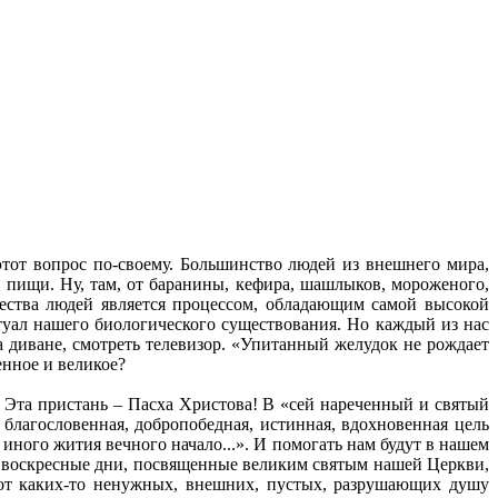
этот вопрос по-своему. Большинство людей из внешнего мира,
а пищи. Ну, там, от баранины, кефира, шашлыков, мороженого,
ичества людей является процессом, обладающим самой высокой
туал нашего биологического существования. Но каждый из нас
я на диване, смотреть телевизор. «Упитанный желудок не рождает
енное и великое?
. Эта пристань – Пасха Христова! В «сей нареченный и святый
, благословенная, добропобедная, истинная, вдохновенная цель
иного жития вечного начало...». И помогать нам будут в нашем
и воскресные дни, посвященные великим святым нашей Церкви,
 от каких-то ненужных, внешних, пустых, разрушающих душу