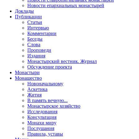
Новости епархиальных монастырей
Доклады
Публикации
Статьи
Интервью
Комментарии
Беседы
Слова
Проповеди
Издания
Монастырский вестник. Журнал
Обсуждение проекта
Монастыри
Монашество
Новоначальному
Аскетика
Жития
В память вечную...
Монастырское хозяйство
Исследования
Консультация
Монахи миру
Послушания
Правила, уставы