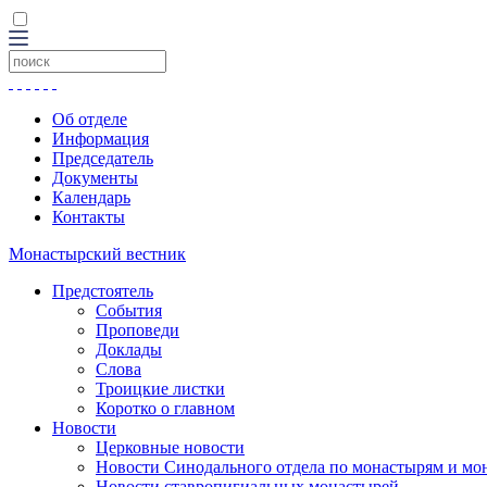
Об отделе
Информация
Председатель
Документы
Календарь
Контакты
Монастырский вестник
Предстоятель
События
Проповеди
Доклады
Слова
Троицкие листки
Коротко о главном
Новости
Церковные новости
Новости Синодального отдела по монастырям и мо
Новости ставропигиальных монастырей