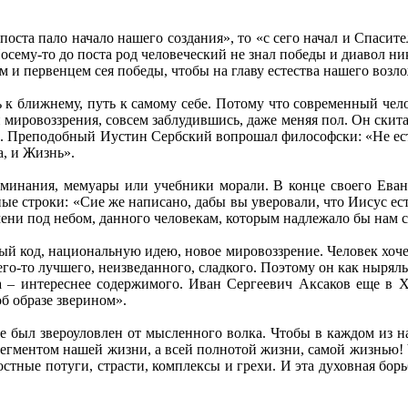
оста пало начало нашего создания», то «с сего начал и Спасите
осему-то до поста род человеческий не знал победы и диавол ни
м и первенцем сея победы, чтобы на главу естества нашего воз
ть к ближнему, путь к самому себе. Потому что современный чел
и мировоззрения, совсем заблудившись, даже меняя пол. Он скит
... Преподобный Иустин Сербский вопрошал философски: «Не ест
а, и Жизнь».
минания, мемуары или учебники морали. В конце своего Еван
нные строки: «Сие же написано, дабы вы уверовали, что Иисус ес
мени под небом, данного человекам, которым надлежало бы нам сп
ый код, национальную идею, новое мировоззрение. Человек хочет
го-то лучшего, неизведанного, сладкого. Поэтому он как ныряль
ка – интереснее содержимого. Иван Сергеевич Аксаков еще в X
об образе зверином».
не был звероуловлен от мысленного волка. Чтобы в каждом из н
 сегментом нашей жизни, а всей полнотой жизни, самой жизнью!
остные потуги, страсти, комплексы и грехи. И эта духовная бор