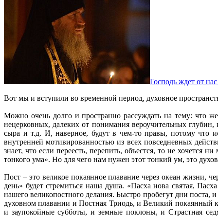
Господь ждет от нас
Вот мы и вступили во временной период, духовное пространств
Можно очень долго и пространно рассуждать на тему: что же
нецерковных, далеких от понимания вероучительных глубин, к
сыра и т.д. И, наверное, будут в чем-то правы, потому что
внутренней мотивированностью из всех повседневных действи
знает, что если переесть, перепить, объестся, то не хочется н
тонкого ума». Но для чего нам нужен этот тонкий ум, это духо
Пост – это великое покаянное плавание через океан жизни, ч
день» будет стремиться наша душа. «Пасха нова святая, Пасха
нашего великопостного делания. Быстро пробегут дни поста, и
духовном плавании и Постная Триодь, и Великий покаянный к
и заупокойные субботы, и земные поклоны, и Страстная се