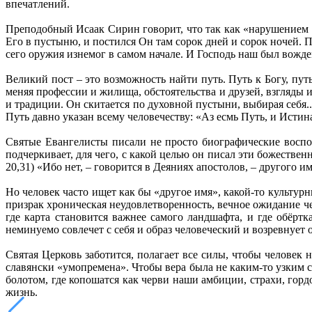
впечатлений.
Преподобный Исаак Сирин говорит, что так как «нарушением п
Его в пустыню, и постился Он там сорок дней и сорок ночей. П
сего оружия изнемог в самом начале. И Господь наш был вожде
Великий пост – это возможность найти путь. Путь к Богу, пу
меняя профессии и жилища, обстоятельства и друзей, взгляды 
и традиции. Он скитается по духовной пустыни, выбирая себя
Путь давно указан всему человечеству: «Аз есмь Путь, и Истин
Святые Евангелисты писали не просто биографические воспо
подчеркивает, для чего, с какой целью он писал эти божестве
20,31) «Ибо нет, – говорится в Деяниях апостолов, – другого и
Но человек часто ищет как бы «другое имя», какой-то культурн
призрак хроническая неудовлетворенность, вечное ожидание че
где карта становится важнее самого ландшафта, и где обёрт
неминуемо совлечет с себя и образ человеческий и возревнует 
Святая Церковь заботится, полагает все силы, чтобы человек 
славянски «умопремена». Чтобы вера была не каким-то узким
болотом, где копошатся как черви наши амбиции, страхи, горд
жизнь.