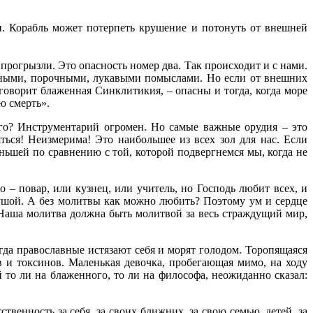
 Корабль может потерпеть крушение и потонуть от внешней
прогрызли. Это опасность номер два. Так происходит и с нами.
овными, порочными, лукавыми помыслами. Но если от внешних
оворит блаженная Синклитикия, – опасны и тогда, когда море
ю смерть».
го? Инструментарий огромен. Но самые важные орудия – это
ься! Неизмерима! Это наибольшее из всех зол для нас. Если
еньшей по сравнению с той, которой подвергнемся мы, когда не
– повар, или кузнец, или учитель, но Господь любит всех, и
 душой. А без молитвы как можно любить? Поэтому ум и сердце
 Наша молитва должна быть молитвой за весь страждущий мир,
огда православные истязают себя и морят голодом. Торопящаяся
ов и токсинов. Маленькая девочка, пробегающая мимо, на ходу
й то ли на блаженного, то ли на философа, неожиданно сказал:
венность за себя, за своих ближних, за свою семью, детей, за