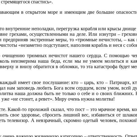
 стремящегося спастись».
авающим в открытом море и имеющим две большие опасности.
то внутренние неполадки, перегрузка корабля или крысы днище 
звне грехами, осуществленными на деле. Или изнутри – грех
и предприняв экстренные меры, то «трюмные нечистоты, – как г
истоты «незаметно подступают, наполняя корабль и неся с собо
по очищению трюмных нечистот нашего сердца. С помощью че
оль неизмерима наша беда, если мы не умеем молиться и каят
верху и внизу обратится в обломки, то эта катастрофа будет м
ждый имеет свое послушание: кто – царь, кто – Патриарх, кто 
 дал нам заповедь любить Бога всем сердцем, всем умом, всей
литва наша должна быть не только о себе и о своих ближних.
же «не стонет, а ревет». Миру очень нужна молитва!
те. Какой-то прохожий сказал, что пост – это мрачное время, к
вить свое здоровье, сбросить лишний вес, избавиться от шлак
реть телевизор. А невзрачный, скромно одетый человек, похожи
 очень важную жизненную категорию – ответственность. Ответст