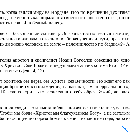
ль, когда явился миру на Иордане. Ибо по Крещении Дух извел
когда не испытывал поражения своего от нашего естества; но от
ложить первый победный венец».
овек – бесконечный скиталец. Он скитается по пустыни жизни,
ается по торжищам и стогнам, выбирая учения и пути, практики
ь ли жизнь человека на земле – паломничество по безднам?» А
гелия апостол и евангелист Иоанн Богослов совершенно ясно
ть Христос, Сын Божий, и веруя имели жизнь во имя Его». (Ин.
астись» (Деян. 4, 12).
 обойтись без веры, без Христа, без Вечности. Но ждет его как
щик бросается в наслаждения, наркотики, в «гиперреальность»,
IX веке говорил, что «совлекши с себя образ Божий, человек
ас происходила эта «метанойя» – покаяние, изменение ума, по-
 Чтобы мы были «Христовым благоуханием Богу», а не затхлым
ьба по очищению образа Божия в себе – на многие годы, на всю