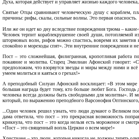
Духа, которая действует и управляет жизнью каждого человека,
Святые Отцы сравнивают человеческую душу с кораблем, пл
причины: рифы, скалы, сильные волны. Это первая опасность.
Или же он идет ко дну вследствие повреждения трюма – какие-
Человек терпит кораблекрушение своей души, потопляемой и
штормовых волн, рифов можно спастись, вовремя их заметив 
спокойно и мореходы спят». Эти внутренние повреждения и неч
Пост – это сложнейшая, филигранная, кропотливая работа 
покаяние и молитва. Старец Эмилиан Афонский говорит: «Ск
предположим, что взорвутся звезды и миры между ними и всё в
умеем молиться и каяться о грехах!»
А преподобный Силуан Афонский восклицает: «В этом мире ка
большая награда будет тому, кто больше любит Бога. Господь
человека всегда должны быть свободными для молитвы». И мо
который, по выражению преподбного Варсонофия Оптинского, у
...Один человек решил узнать, что люди думают о Великом пос
дама ответила, что пост – это прекрасная возможность попра
крикнула, что пост – это когда нельзя есть мороженое и смот
«Пост – это священный вопль Церкви о всем мире!»
Христиане – это люди, которые никогда не должны терять одну