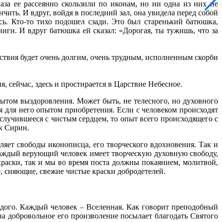
аза ее рассеянно скользили по иконам, но ни одна из них не
чить. И вдруг, войдя в последний зал, она увидела перед собой
сь. Кто-то тихо подошел сзади. Это был старенький батюшка,
иги. И вдруг батюшка ей сказал: «Дорогая, ты тужишь, что за
твия будет очень долгим, очень трудным, исполненным скорби
, сейчас, здесь и простирается в Царствие Небесное.
опытом выздоровления. Может быть, не телесного, но духовного
я для него опытом приобретения. Если с человеком происходят
 случившееся с чистым сердцем, то опыт всего происходящего с
к Сирин.
ляет свободы иконописца, его творческого вдохновения. Так и
каждый верующий человек имеет творческую духовную свободу,
краски, так и мы во время поста должны покаянием, молитвой,
, сияющие, свежие чистые краски добродетелей.
ждого. Каждый человек – Вселенная. Как говорит преподобный
а добровольное его произволение посылает благодать Святого