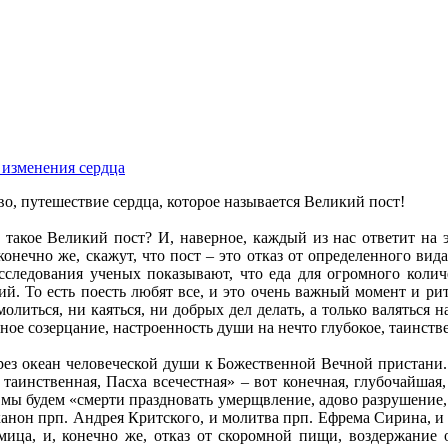
 изменения сердца
о, путешествие сердца, которое называется Великий пост!
 такое Великий пост? И, наверное, каждый из нас ответит на 
онечно же, скажут, что пост – это отказ от определенного вид
 исследования ученых показывают, что еда для огромного кол
й. То есть поесть любят все, и это очень важный момент и ри
и молиться, ни каяться, ни добрых дел делать, а только валятьс
вное созерцание, настроенность души на нечто глубокое, таинств
ерез океан человеческой души к Божественной Вечной пристани
 таинственная, Пасха всечестная» – вот конечная, глубочайшая
 мы будем «смерти праздновать умерщвление, адово разрушение, 
анон прп. Андрея Критского, и молитва прп. Ефрема Сирина, 
дмица, и, конечно же, отказ от скоромной пищи, воздержание