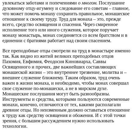
увлекаться заботами и попечениями
о многом.
Послушание
духовному отцу-игумену и следование его советам – главное,
что может помочь монаху сохранить правильное, монашеское
отношение к своему труду. Труд для монаха – это, прежде
всего, средство освящения и спасения. Через смиренное
исполнение того или иного служения, которое поручает
монаху монастырь, монах соединяется со всем братством и в
единении с братиями работает над своим спасением.
Все преподобные отцы смотрели на труд в монастыре именно
так. Как видно из житий великих преподобных отцов
Пахомия, Евфимия, Феодосия Киновиарха, Саввы
Освященного и прочих, две важнейших составляющих
монашеской жизни – это внутреннее трезвение, молитва и –
внешнее служение ближнему. Таким образом, труд очень
важен в жизни монаха, и необходимо, чтобы монах совершал
свое служение по-монашески, а не в мирском духе.
Монашеские послушания могут быть разнообразны.
Инструменты и средства, которыми пользуются современные
монахи, конечно, отличаются от тех, какими располагали
древние отцы. Но неизменным должно оставаться отношение
к труду как средству освящения и обожения. И с этой точки
зрения, с большим рассуждением нужно использовать
технологии.