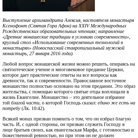
Выступление архимандрита Алексия, настоятеля монастыря
Ксенофонт (Святая Гора Афон) на XXIV Международных
Рождественских образовательных чтениях; направление
«Древние монашеские традиции в условиях современности»,
круглый стол «Использование современных технологий в
монастырях» (Новоспасский ставропигиальный мужской
монастырь, 27 января 2016 года).
Любой вопрос монашеской жизни можно решить, опираясь на
святоотеческое учение и многовековое предание Церкви,
которое дает практические ответы на все вопросы как
древности, так и современности. Православное восточное
монашество полностью основано на этом предании. Это образ
жительства, с помощью которого святые отцы воплощали в
жизнь Евангелие. Монашество – это деятельное избрание
той
благой части
, о которой Господь сказал:
едино же есть на
потребу
(Лк. 10:42).
Всякий монах призван помнить о том, что он избрал благую
часть. И, с одной стороны, он призван служить Господу в
лице братьев своих, как евангельская Марфа, с готовностью и
божественной ревностью, но при этом он не должен