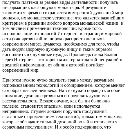
получать платежи за разные виды деятельности; получать
информацию, касающуюся монастыря. В результате
экономится время и сохраняется внутренний душевный мир
монахов, их монашеское устроение, что является важнейшим
критерием в решении любого вопроса монашеской жизни, в
том числе и применения технологий. Кроме того,
использование технологий Интернета и страниц в мировой
сети (как чрезвычайно широко распространенных в
современном мире), думается, необходимо для того, чтобы
дать людям здоровую духовную пищу и таким образом
восполнить их духовные нужды. Проповедь слова Божия
через Интернет – это хорошая альтернатива той ненужной и
вредной информации, от обилия которой погибает
современный мир.
При этом нужно чутко ощущать грань между разумным
использованием технологий и обмирщением, которое меняет
сам образ мыслей человека. На это нужно обращать особое
внимание, духовно трезвиться и проявлять духовную
рассудительность. Всякое орудие, как бы ни было оно
полезно, становится опасным, если используется
неправильно. Игумен должен поручать послушания,
связанные с применением технологий, только тем монахам,
которые обладают сильной духовной волей и отличаются
сердечным послушанием. И я особо подчеркиваю, что