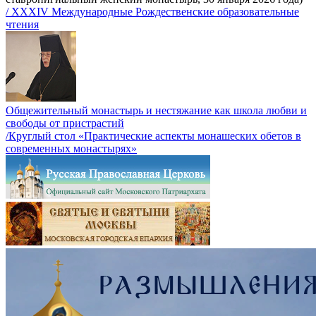
/ XXXIV Международные Рождественские образовательные
чтения
Общежительный монастырь и нестяжание как школа любви и
свободы от пристрастий
/Круглый стол «Практические аспекты монашеских обетов в
современных монастырях»