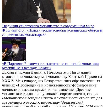
Традиции египетского монашества в современном мире
/Круглый стол «Практические аспекты монашеских обетов в
современных монастырях»
«В Царствии Божием нет отличия – египетский монах или
русский. Мы все чада Божии»
Доклад епископа Даниила, Председателя Патриаршей
комиссии по монастырям и монашеству Коптской Церкви на
XXXIV Международных Рождественских образовательных
чтениях «Просвещение и нравственность: формирование
личности и вызовы времени»; направление «Древние
монашеские традиции в условиях современности», секция
«Монашеское наследие Египта и актуальность его опыта для
современного русского иночества» (Зачатьевский
ставропигиальный женский монастырь, 30 января 2026 года)