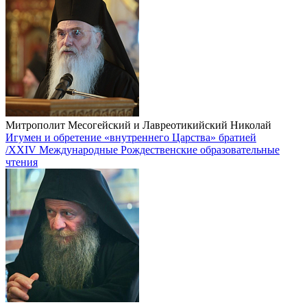
Митрополит Месогейский и Лавреотикийский Николай
Игумен и обретение «внутреннего Царства» братией
/XXIV Международные Рождественские образовательные
чтения