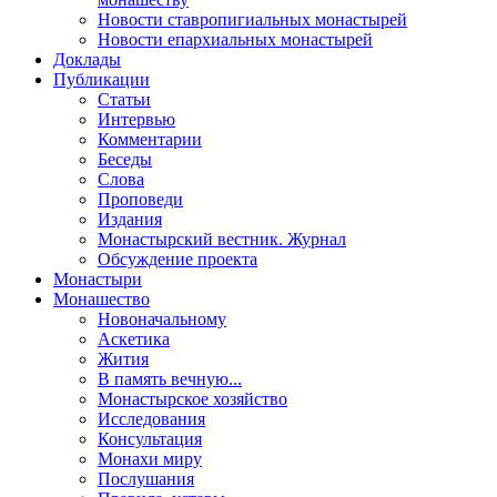
Новости ставропигиальных монастырей
Новости епархиальных монастырей
Доклады
Публикации
Статьи
Интервью
Комментарии
Беседы
Слова
Проповеди
Издания
Монастырский вестник. Журнал
Обсуждение проекта
Монастыри
Монашество
Новоначальному
Аскетика
Жития
В память вечную...
Монастырское хозяйство
Исследования
Консультация
Монахи миру
Послушания