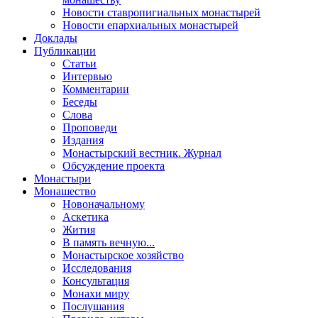
Новости ставропигиальных монастырей
Новости епархиальных монастырей
Доклады
Публикации
Статьи
Интервью
Комментарии
Беседы
Слова
Проповеди
Издания
Монастырский вестник. Журнал
Обсуждение проекта
Монастыри
Монашество
Новоначальному
Аскетика
Жития
В память вечную...
Монастырское хозяйство
Исследования
Консультация
Монахи миру
Послушания