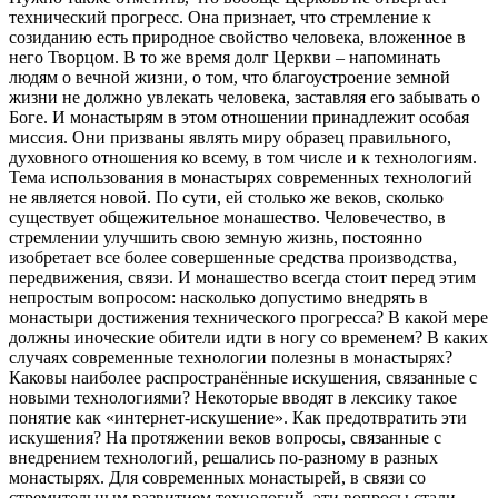
технический прогресс. Она признает, что стремление к
созиданию есть природное свойство человека, вложенное в
него Творцом. В то же время долг Церкви – напоминать
людям о вечной жизни, о том, что благоустроение земной
жизни не должно увлекать человека, заставляя его забывать о
Боге. И монастырям в этом отношении принадлежит особая
миссия. Они призваны являть миру образец правильного,
духовного отношения ко всему, в том числе и к технологиям.
Тема использования в монастырях современных технологий
не является новой. По сути, ей столько же веков, сколько
существует общежительное монашество. Человечество, в
стремлении улучшить свою земную жизнь, постоянно
изобретает все более совершенные средства производства,
передвижения, связи. И монашество всегда стоит перед этим
непростым вопросом: насколько допустимо внедрять в
монастыри достижения технического прогресса? В какой мере
должны иноческие обители идти в ногу со временем? В каких
случаях современные технологии полезны в монастырях?
Каковы наиболее распространённые искушения, связанные с
новыми технологиями? Некоторые вводят в лексику такое
понятие как «интернет-искушение». Как предотвратить эти
искушения? На протяжении веков вопросы, связанные с
внедрением технологий, решались по-разному в разных
монастырях. Для современных монастырей, в связи со
стремительным развитием технологий, эти вопросы стали