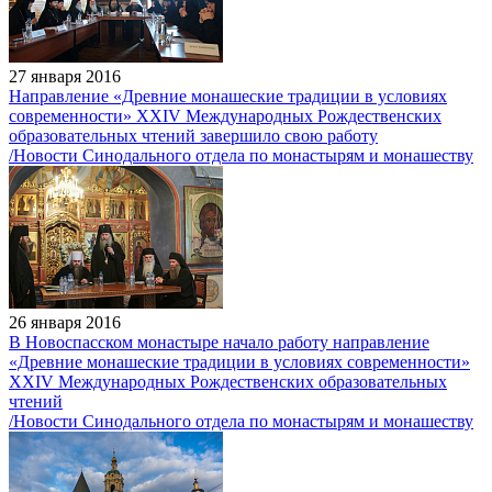
27 января 2016
Направление «Древние монашеские традиции в условиях
современности» XXIV Международных Рождественских
образовательных чтений завершило свою работу
/Новости Синодального отдела по монастырям и монашеству
26 января 2016
В Новоспасском монастыре начало работу направление
«Древние монашеские традиции в условиях современности»
XXIV Международных Рождественских образовательных
чтений
/Новости Синодального отдела по монастырям и монашеству