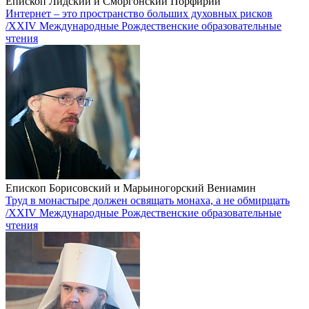
Епископ Лидский и Сморгонский Порфирий
Интернет – это пространство больших духовных рисков
/XXIV Международные Рождественские образовательные
чтения
Епископ Борисовский и Марьиногорский Вениамин
Труд в монастыре должен освящать монаха, а не обмирщать
/XXIV Международные Рождественские образовательные
чтения