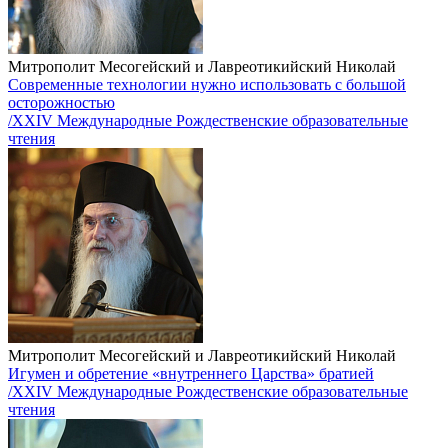
Митрополит Месогейский и Лавреотикийский Николай
Современные технологии нужно использовать с большой
осторожностью
/XXIV Международные Рождественские образовательные
чтения
Митрополит Месогейский и Лавреотикийский Николай
Игумен и обретение «внутреннего Царства» братией
/XXIV Международные Рождественские образовательные
чтения