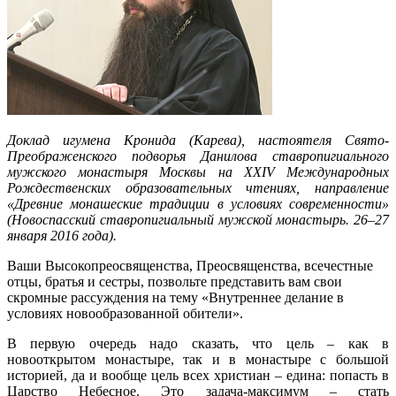
Доклад игумена Кронида (Карева), настоятеля Свято-
Преображенского подворья Данилова ставропигиального
мужского монастыря Москвы на XXIV Международных
Рождественских образовательных чтениях, направление
«Древние монашеские традиции в условиях современности»
(Новоспасский ставропигиальный мужской монастырь. 26–27
января 2016 года).
Ваши Высокопреосвященства, Преосвященства, всечестные
отцы, братья и сестры, позвольте представить вам свои
скромные рассуждения на тему «Внутреннее делание в
условиях новообразованной обители».
В первую очередь надо сказать, что цель – как в
новооткрытом монастыре, так и в монастыре с большой
историей, да и вообще цель всех христиан – едина: попасть в
Царство Небесное. Это задача-максимум – стать