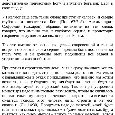
действительно причастным Богу и впустить Бога как Царя в
свое сердце.
У Псалмопевца есть такие слова: приступит человек, и сердце
глубоко, и вознесется Бог (Пс. 63:7–8). Архимандрит
Софроний (Сахаров), обращая внимание на эти слова,
говорит, что именно там, в глубоком сердце, и происходит
сокровенная духовная жизнь, встреча с Богом.
Так что именно эта основная цель – сокровенной и тесной
встречи с Богом в своем сердце – должна быть поставлена во
главу угла и ей должны быть подчинены все задачи в
устроении и жизни обители.
Приступая к строительству дома, мы не сразу начинаем копать
котлован и возводить стены, но сначала долго и внимательно
с карандашиком в руках прикидываем, что именно мы хотим
возвести, какое у будущего здания будет назначение: будет ли
это завод, музей или детский сад. Так и при устроении
монастыря надо внимательно размыслить, чтобы не случилось
по евангельскому слову про человека, над которым все начали
смеяться, говоря: этот человек начал строить и не мог
окончить (Лк. 14:30). Продумать надо до мелочей, какой будет
план жизни монастыря: сколько мы будем молиться, как будем
питаться, как будем мыться – вплоть до самых мелочей. Потом