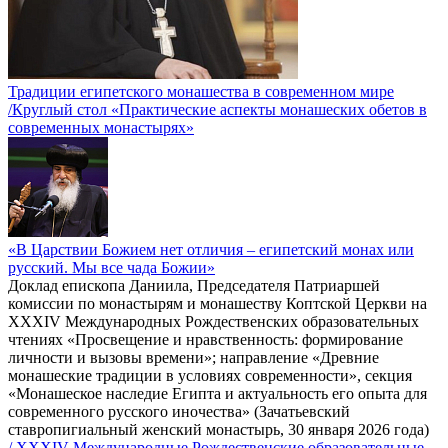
Традиции египетского монашества в современном мире
/Круглый стол «Практические аспекты монашеских обетов в
современных монастырях»
«В Царствии Божием нет отличия – египетский монах или
русский. Мы все чада Божии»
Доклад епископа Даниила, Председателя Патриаршей
комиссии по монастырям и монашеству Коптской Церкви на
XXXIV Международных Рождественских образовательных
чтениях «Просвещение и нравственность: формирование
личности и вызовы времени»; направление «Древние
монашеские традиции в условиях современности», секция
«Монашеское наследие Египта и актуальность его опыта для
современного русского иночества» (Зачатьевский
ставропигиальный женский монастырь, 30 января 2026 года)
/ XXXIV Международные Рождественские образовательные