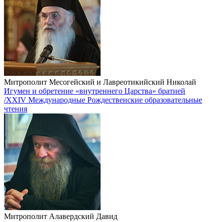
Митрополит Месогейский и Лавреотикийский Николай
Игумен и обретение «внутреннего Царства» братией
/XXIV Международные Рождественские образовательные
чтения
Митрополит Алавердский Давид