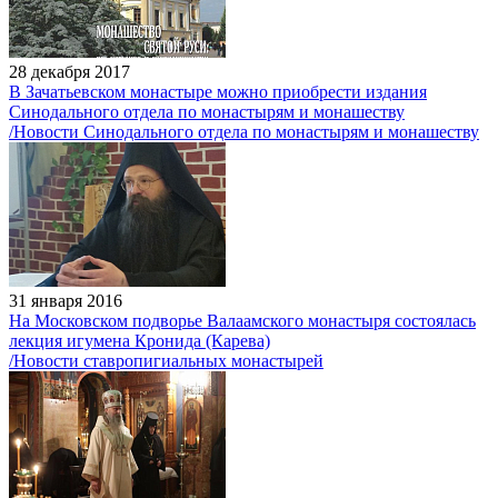
28 декабря 2017
В Зачатьевском монастыре можно приобрести издания
Синодального отдела по монастырям и монашеству
/Новости Синодального отдела по монастырям и монашеству
31 января 2016
На Московском подворье Валаамского монастыря состоялась
лекция игумена Кронида (Карева)
/Новости ставропигиальных монастырей