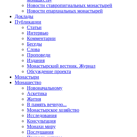
Новости ставропигиальных монастырей
Новости епархиальных монастырей
Доклады
Публикации
Статьи
Интервью
Комментарии
Беседы
Слова
Проповеди
Издания
Монастырский вестник. Журнал
Обсуждение проекта
Монастыри
Монашество
Новоначальному
Аскетика
Жития
В память вечную...
Монастырское хозяйство
Исследования
Консультация
Монахи миру
Послушания