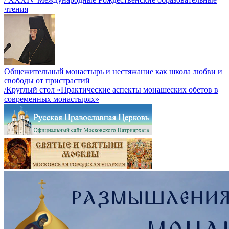
чтения
Общежительный монастырь и нестяжание как школа любви и
свободы от пристрастий
/Круглый стол «Практические аспекты монашеских обетов в
современных монастырях»