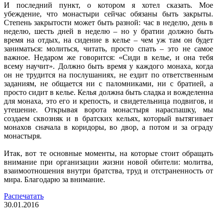
И последний пункт, о котором я хотел сказать. Мое
убеждение, что монастыри сейчас обязаны быть закрыты.
Степень закрытости может быть разной: час в неделю, день в
неделю, шесть дней в неделю – но у братии должно быть
время на отдых, на сидение в келье – чем уж там он будет
заниматься: молиться, читать, просто спать – это не самое
важное. Недаром же говорится: «Сиди в келье, и она тебя
всему научит». Должно быть время у каждого монаха, когда
он не трудится на послушаниях, не ездит по ответственным
заданиям, не общается ни с паломниками, ни с братией, а
просто сидит в келье. Келья должна быть сладка и вожделенна
для монаха, это его и крепость, и свидетельница подвигов, и
утешение. Открывая ворота монастыря нараспашку, мы
создаем сквозняк и в братских кельях, который вытягивает
монахов сначала в коридоры, во двор, а потом и за ограду
монастыря.
Итак, вот те основные моменты, на которые стоит обращать
внимание при организации жизни новой обители: молитва,
взаимоотношения внутри братства, труд и отстраненность от
мира. Благодарю за внимание.
Распечатать
30.01.2016