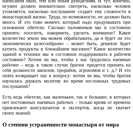
написания икон, тем или иным рукоделиям. И тут, конечно,
игумен должен внимательно смотреть, насколько человек
утомляется, насколько послушание создает ему сложности в
монастырской жизни. Труда, по возможности, не должно быть
много. И это тоже момент, который надо продумывать при
основании обители. Сколько паломников мы в состоянии
принять: поселить, накормить, уделить внимание? Какое
количество земли мы можем обрабатывать, да и будет ли это
экономически целесообразно – может быть, дешевле будет
купить продукты в ближайшем магазине? Какое количество
зданий и техники мы в состоянии поддерживать в рабочем
состоянии? Хотим ли мы, чтобы у нас трудились наемные
рабочие – ведь в таком случае братии придется принять на
себя должности завхозов, прорабов, агрономов и т. д.? И это
опять возвращает нас к вопросу: хотим ли мы, чтобы братия
научалась держать молитву во время несложных трудовых
послушаний?
Есть ведь обители, как маленькие, так и большие, в которых
нет постоянных наемных рабочих – только время от времени
привлекают консультантов и экспертов, когда не хватает
своих знаний.
О степени устраненности монастыря от мира