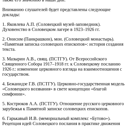
Вниманию слушателей будет представлены следующие
доклады:
1. Яковлева А.П. (Соловецкий музей-заповедник).
Духовенство в Соловецком лагере в 1923–1926 гг.
2. Онисим (Панкрашкин), мон. (Соловецкий монастырь).
«Памятная записка соловецких епископов»: история создания
текста.
3. Мазырин А.В., свящ. (ПСТГУ). От Всероссийского
Священного Собора 1917–1918 гг. к Соловецкому посланию
1926 г.: изменение церковного взгляда на взаимоотношения с
государством.
4. Бежанидзе Г.В. (ПСТГУ). Церковно-государственная модель
«Соловецкого воззвания» в свете концепции «благой
симфонии».
5. Кострюков А.А. (ПСТГУ). Отношение русского церковного
зарубежья к Памятной записке соловецких епископов.
6. Гарькавый И.В. (мемориальный комплекс «Бутово»).
Рецепция идей Соловецкого послания в практике движения