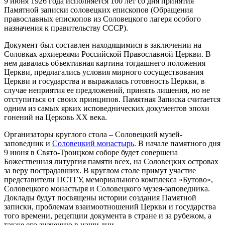
9 июня 1926 года исполняется 100 лет со дня принятия
Памятной записки соловецких епископов (Обращения
православных епископов из Соловецкого лагеря особого
назначения к правительству СССР).
Документ был составлен находящимися в заключении на
Соловках архиереями Российской Православной Церкви. В
нем давалась объективная картина тогдашнего положения
Церкви, предлагались условия мирного сосуществования
Церкви и государства и выражалась готовность Церкви, в
случае неприятия ее предложений, принять лишения, но не
отступиться от своих принципов. Памятная Записка считается
одним из самых ярких исповеднических документов эпохи
гонений на Церковь ХХ века.
Организаторы круглого стола – Соловецкий музей-
заповедник и
Соловецкий монастырь
. В начале памятного дня
9 июня в Свято-Троицком соборе будет совершена
Божественная литургия памяти всех, на Соловецких островах
за веру пострадавших. В круглом столе примут участие
представители ПСТГУ, мемориального комплекса «Бутово»,
Соловецкого монастыря и Соловецкого музея-заповедника.
Доклады будут посвящены истории создания Памятной
записки, проблемам взаимоотношений Церкви и государства
того времени, рецепции документа в стране и за рубежом, а
также его значению в наши дни.