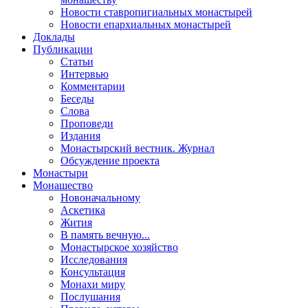
Новости ставропигиальных монастырей
Новости епархиальных монастырей
Доклады
Публикации
Статьи
Интервью
Комментарии
Беседы
Слова
Проповеди
Издания
Монастырский вестник. Журнал
Обсуждение проекта
Монастыри
Монашество
Новоначальному
Аскетика
Жития
В память вечную...
Монастырское хозяйство
Исследования
Консультация
Монахи миру
Послушания