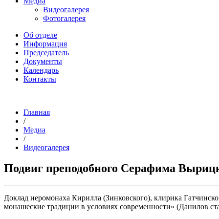
Медиа
Видеогалерея
Фотогалерея
Об отделе
Информация
Председатель
Документы
Календарь
Контакты
Главная
/
Медиа
/
Видеогалерея
Подвиг преподобного Серафима Вырицко
Доклад иеромонаха Кирилла (Зинковского), клирика Гатчинск
монашеские традиции в условиях современности» (Данилов ст