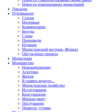
Новости епархиальных монастырей
Доклады
Публикации
Статьи
Интервью
Комментарии
Беседы
Слова
Проповеди
Издания
Монастырский вестник. Журнал
Обсуждение проекта
Монастыри
Монашество
Новоначальному
Аскетика
Жития
В память вечную...
Монастырское хозяйство
Исследования
Консультация
Монахи миру
Послушания
Правила, уставы