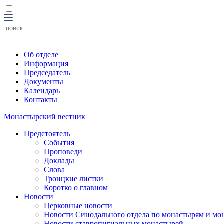
Об отделе
Информация
Председатель
Документы
Календарь
Контакты
Монастырский вестник
Предстоятель
События
Проповеди
Доклады
Слова
Троицкие листки
Коротко о главном
Новости
Церковные новости
Новости Синодального отдела по монастырям и мо
Новости ставропигиальных монастырей