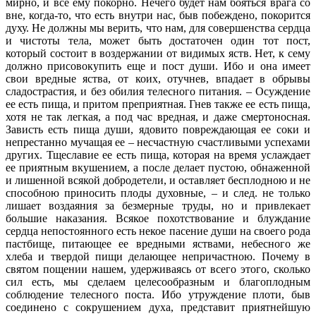
мирно, и все ему покорно. Нечего будет нам бояться врага со
вне, когда-то, что есть внутри нас, быв побеждено, покорится
духу. Не должны мы верить, что нам, для совершенства сердца
и чистоты тела, может быть достаточен один тот пост,
который состоит в воздержании от видимых яств. Нет, к сему
должно присовокупить еще и пост души. Ибо и она имеет
свои вредные яства, от коих, отучнев, впадает в обрывы
сладострастия, и без обилия телесного питания. – Осуждение
ее есть пища, и притом преприятная. Гнев также ее есть пища,
хотя не так легкая, а под час вредная, и даже смертоносная.
Зависть есть пища души, ядовито повреждающая ее соки и
непрестанно мучащая ее – несчастную счастливыми успехами
других. Тщеславие ее есть пища, которая на время услаждает
ее приятным вкушением, а после делает пустою, обнаженной
и лишенной всякой добродетели, и оставляет бесплодною и не
способною приносить плоды духовные, – и след. не только
лишает воздаяния за безмерные труды, но и привлекает
большие наказания. Всякое похотствование и блуждание
сердца непостоянного есть некое пасение души на своего рода
пастбище, питающее ее вредными яствами, небесного же
хлеба и твердой пищи делающее непричастною. Почему в
святом пощении нашем, удерживаясь от всего этого, сколько
сил есть, мы сделаем целесообразным и благоплодным
соблюдение телесного поста. Ибо утруждение плоти, быв
соединено с сокрушением духа, представит приятнейшую