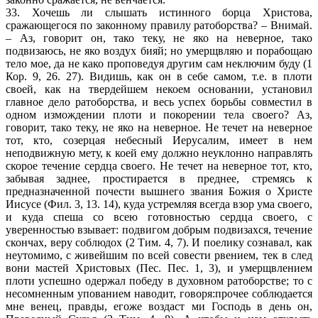
33. Хочешь ли слышать истинного борца Христова,
сражающегося по законному правилу ратоборства? – Внимай.
– Аз, говорит он, тако теку, не яко на неверное, тако
подвизаюсь, не яко воздух бияй; но умерщвляю и порабощаю
тело мое, да не како проповедуя другим сам неключим буду (1
Кор. 9, 26. 27). Видишь, как он в себе самом, т.е. в плоти
своей, как на твердейшем некоем основании, установил
главное дело ратоборства, и весь успех борьбы совместил в
одном измождении плоти и покорении тела своего? Аз,
говорит, тако теку, не яко на неверное. Не течет на неверное
тот, кто, созерцая небесный Иерусалим, имеет в нем
неподвижную мету, к коей ему должно неуклонно направлять
скорое течение сердца своего. Не течет на неверное тот, кто,
забывая заднее, простирается в преднее, стремясь к
предназначенной почести вышнего звания Божия о Христе
Иисусе (Фил. 3, 13. 14), куда устремляя всегда взор ума своего,
и куда спеша со всею готовностью сердца своего, с
уверенностью взывает: подвигом добрым подвизахся, течение
скончах, веру соблюдох (2 Тим. 4, 7). И поелику сознавал, как
неутомимо, с живейшим по всей совести рвением, тек в след
вони мастей Христовых (Пес. Пес. 1, 3), и умерщвлением
плоти успешно одержал победу в духовном ратоборстве; то с
несомненным упованием наводит, говоря:прочее соблюдается
мне венец, правды, егоже воздаст ми Господь в день он,