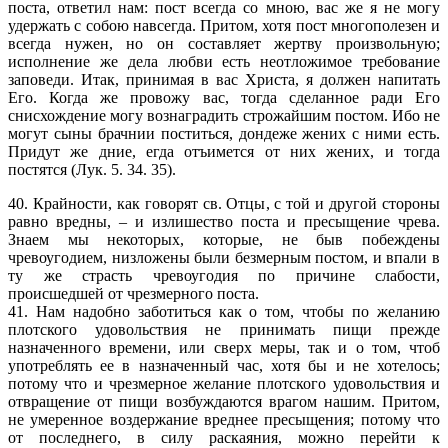
поста, ответил нам: пост всегда со мною, вас же я не могу
удержать с собою навсегда. Притом, хотя пост многополезен и
всегда нужен, но он составляет жертву произвольную;
исполнение же дела любви есть неотложимое требование
заповеди. Итак, принимая в вас Христа, я должен напитать
Его. Когда же провожу вас, тогда сделанное ради Его
снисхождение могу вознаградить строжайшим постом. Ибо не
могут сыны брачнии поститься, дондеже жених с ними есть.
Придут же дние, егда отъимется от них жених, и тогда
постятся (Лук. 5. 34. 35).
40. Крайности, как говорят св. Отцы, с той и другой стороны
равно вредны, – и излишество поста и пресыщение чрева.
Знаем мы некоторых, которые, не быв побеждены
чревоугодием, низложены были безмерным постом, и впали в
ту же страсть чревоугодия по причине слабости,
происшедшей от чрезмерного поста.
41. Нам надобно заботиться как о том, чтобы по желанию
плотского удовольствия не принимать пищи прежде
назначенного времени, или сверх меры, так и о том, чтоб
употреблять ее в назначенный час, хотя бы и не хотелось;
потому что и чрезмерное желание плотского удовольствия и
отвращение от пищи возбуждаются врагом нашим. Притом,
не умеренное воздержание вреднее пресыщения; потому что
от последнего, в силу раскаяния, можно перейти к