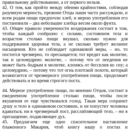
правильному действованию, а от первого нельзя.
42. О том, как пройти между обеими крайностями, соблюдая
разумную мерность, прежние Отцы наши часто рассуждали, и
всем родам пищи предпочли хлеб, и мерою употребления его
постановили – два небольшие хлебца весом около фунта.
43. Общее правило умеренности воздержания состоит в том,
чтобы каждый сообразно с силами, состоянием тела и
возрастом столько пищи вкушал, сколько нужно для
поддержания здоровья тела, а не сколько требует желание
насыщения. Кто не соблюдает одинаковой меры, – но, то
постится чрезмерно, то пресыщается; тот вредит как молитве,
так и целомудрию: молитве, – потому что от неедения не
может быть бодрым в молитве, клонясь от бессилия ко сну; а
целомудрию, – потому что тот огнь плотской похоти, который
возжигается от чрезмерного употребления пищи, продолжает
действовать и во время строгого поста.
44. Мерное употребление пищи, по мнению Отцов, состоит в
ежедневном употреблении столько пищи, чтобы после
вкушения ее еще чувствовался голод. Такая мера сохранит
душу и тело в одинаковом состоянии, и не попустит человека
вдаваться, ни в чрезмерный пост, расслабляющий тело, – ни в
пресыщение, подавляющее дух.
45. Предлагаем еще одно спасительное наставление
блаженного Макария, чтоб книгу нашу о постах и