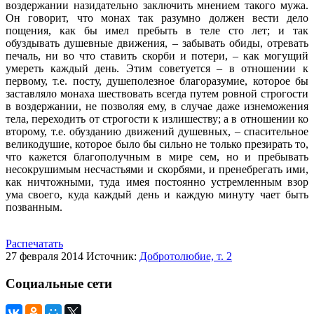
воздержании назидательно заключить мнением такого мужа.
Он говорит, что монах так разумно должен вести дело
пощения, как бы имел пребыть в теле сто лет; и так
обуздывать душевные движения, – забывать обиды, отревать
печаль, ни во что ставить скорби и потери, – как могущий
умереть каждый день. Этим советуется – в отношении к
первому, т.е. посту, душеполезное благоразумие, которое бы
заставляло монаха шествовать всегда путем ровной строгости
в воздержании, не позволяя ему, в случае даже изнеможения
тела, переходить от строгости к излишеству; а в отношении ко
второму, т.е. обузданию движений душевных, – спасительное
великодушие, которое было бы сильно не только презирать то,
что кажется благополучным в мире сем, но и пребывать
несокрушимым несчастьями и скорбями, и пренебрегать ими,
как ничтожными, туда имея постоянно устремленным взор
ума своего, куда каждый день и каждую минуту чает быть
позванным.
Распечатать
27 февраля 2014
Источник:
Добротолюбие, т. 2
Социальные сети