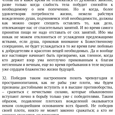
разве только когда слабость тела побудит снизойти к
необходимому о нем попечению. Но и когда, более
удовлетворяя потребности жизни, нежели рабствуя
вожделению души, подчиняемся этой необходимости, должны
как можно скорее спешить оставлять то, как дело,
отвлекающее нас от спасительных занятий. И во время самого
принятия пищи не надо отставать от сих занятий. Ибо мы
никак не можем отклониться от услаждения предлежащими
яствами, если душа, приковав внимание к Божественному
созерцанию, не будет услаждаться в то же время паче любовью
к добродетелям и красотою вещей необходимых. Да и вообще
все настоящее начинает быть презираемо, как тленное, когда
кто держит взор ума неотлучно прикованным к благам
нетленным и вечным, еще во время пребывания в теле вкушая
уже сердцем блаженство жизни будущей.
32. Победив таким настроением похоть чревоугодия и
пространнопитания, как не рабы уже плоти, мы будем
признаны достойными вступить и в высшие противоборства,
– сразиться с нечистыми силами, которые обыкновенно
вступают лично в борьбу только уже с победителями. Таким
образом, подавление плотских вожделений оказывается
неким солиднейшим основанием всех браней. Не победив
своей плоти, никто не может законно сражаться; а кто не
законно сражается, не венчается.