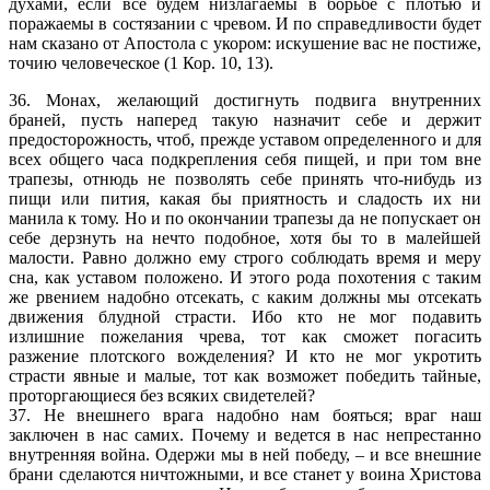
духами, если все будем низлагаемы в борьбе с плотью и
поражаемы в состязании с чревом. И по справедливости будет
нам сказано от Апостола с укором: искушение вас не постиже,
точию человеческое (1 Кор. 10, 13).
36. Монах, желающий достигнуть подвига внутренних
браней, пусть наперед такую назначит себе и держит
предосторожность, чтоб, прежде уставом определенного и для
всех общего часа подкрепления себя пищей, и при том вне
трапезы, отнюдь не позволять себе принять что-нибудь из
пищи или пития, какая бы приятность и сладость их ни
манила к тому. Но и по окончании трапезы да не попускает он
себе дерзнуть на нечто подобное, хотя бы то в малейшей
малости. Равно должно ему строго соблюдать время и меру
сна, как уставом положено. И этого рода похотения с таким
же рвением надобно отсекать, с каким должны мы отсекать
движения блудной страсти. Ибо кто не мог подавить
излишние пожелания чрева, тот как сможет погасить
разжение плотского вожделения? И кто не мог укротить
страсти явные и малые, тот как возможет победить тайные,
проторгающиеся без всяких свидетелей?
37. Не внешнего врага надобно нам бояться; враг наш
заключен в нас самих. Почему и ведется в нас непрестанно
внутренняя война. Одержи мы в ней победу, – и все внешние
брани сделаются ничтожными, и все станет у воина Христова