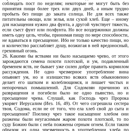
соблюдать пост по неделям; некоторые не могут быть без
принятия пищи более трех или двух дней, а иным трудно
пробыть без пищи до заката солнца. Не для всех также
питательны овощи, или зелья, или сухой хлеб. Еще – иному
для насыщения нужно два фунта, а другой чувствует тяжесть,
если съест фунт или полфунта. Но все воздержники должны
иметь одну цель, чтобы, принимая пищу по мере способности,
не вдаваться в пресыщение. Ибо не только качество пищи, но
и количество расслабляет душу, возжигая в ней вредоносный,
греховный огонь.
26. Какими бы яствами ни было насыщаемо чрево, от этого
зарождаются семена похоти плотской, и ум, подавленный
бременем яств, не бывает уже силен добре править кормилом
рассуждения. Не одно чрезмерное употребление вина
опьяняет ум, но и излишество всяких яств обыкновенно
делает его шатким и колеблющимся, и лишает чистых и
непорочных помышлений. Для Содомлян причиною их
развращения и погибели было не одно пьянство, но и
пресыщение чрева. Слушай, как Господь чрез Пророка
укоряет Иерусалим (Иез. 16, 49). От чего согрешила сестера
твоя, Содома, если не от того, что ела хлеб свой до сыта и
пресыщения? Поелику чрез такое насыщение хлебом они
разжены были неугасимым жаром похоти плотской, то по
суду Божию были с неба пожжены серным огнем. Если таким
образом их одна чрезмерность в употреблении хлеба по