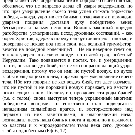
представляет себя бодренным неким борцом со своею плотью,
обозначая, что не напрасно давал ей удары воздержания, но
что чрез умерщвление своего тела успел стяжать торжество
победы, – когда, укротив его бичами воздержания и измождив
ударами пощения, доставил духу победителю венец
бессмертия и пальму нетления. Видишь законный порядок
ратоборства, усматриваешь исход духовных состязаний, – как
борец Христов, одержав победу над бунтовщицею – плотью, и
повергши ее некако под ноги свои, как великий триумфатор,
везется на победной колеснице?! – Не на неверное течет он,
так как уверен, что скоро внидет во святой град, небесный
Иерусалим. Тако подвизается в постах, т.е. и умерщвлении
плоти, не яко воздух бияй, т.е. не яко напрасно дающий удары
воздержания, потому что он ими не пустой воздух, но духов
злобы вращающихся в нем, поражал чрез умерщвление своего
тела. Ибо кто говорит: не яко воздух бияй, тот дает разуметь,
что не пустой и не порожний воздух поражает, но вместе и
неких сущих в нем. Поелику он, преодолев эти роды браней
(т.е. с телом), снова выступал теперь украшенный многими
победными венцами: то естественно стал подвергаться
нападениям сильнейших врагов, и, восторжествовав над
первыми из них завистниками, в благонадежии начал
возглашать: несть наша брань к плоти и крови, но к началом и
ко властем и к миродержителем тьмы века сего, духовом
злобы поднебесным (Еф. 6, 12).