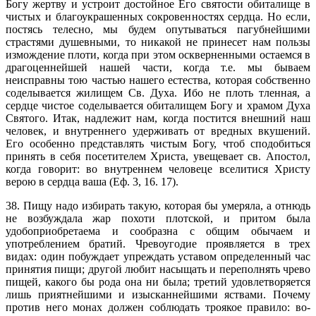
Богу жертву и устроит достойное Его святости обиталище в
чистых и благоукрашенных сокровенностях сердца. Но если,
постясь телесно, мы будем опутываться пагубнейшими
страстями душевными, то никакой не принесет нам пользы
измождение плоти, когда при этом оскверненными остаемся в
драгоценнейшей нашей части, когда т.е. мы бываем
неисправны тою частью нашего естества, которая собственно
соделывается жилищем Св. Духа. Ибо не плоть тленная, а
сердце чистое соделывается обиталищем Богу и храмом Духа
Святого. Итак, надлежит нам, когда постится внешний наш
человек, и внутреннего удерживать от вредных вкушений.
Его особенно представлять чистым Богу, чтоб сподобиться
принять в себя посетителем Христа, увещевает св. Апостол,
когда говорит: во внутреннем человеце вселитися Христу
верою в сердца ваша (Еф. 3, 16. 17).
38. Пищу надо избирать такую, которая бы умеряла, а отнюдь
не возбуждала жар похоти плотской, и притом была
удобоприобретаема и сообразна с общим обычаем и
употреблением братий. Чревоугодие проявляется в трех
видах: один побуждает упреждать уставом определенный час
принятия пищи; другой любит насыщать и переполнять чрево
пищей, какого бы рода она ни была; третий удовлетворяется
лишь приятнейшими и изысканнейшими яствами. Почему
против него монах должен соблюдать троякое правило: во-