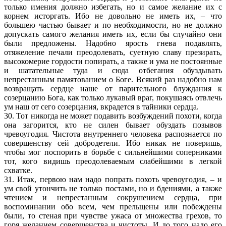
только имения должно избегать, но и самое желание их с
корнем исторгать. Ибо не довольно не иметь их, – что
большею частью бывает и по необходимости, но не должно
допускать самого желания иметь их, если бы случайно они
были предложены. Надобно ярость гнева подавлять,
отяжеление печали преодолевать, суетную славу презирать,
высокомерие гордости попирать, а также и ума не постоянные
и шатательные туда и сюда отбегания обуздывать
непрестанным памятованием о Боге. Всякий раз надобно нам
возвращать сердце наше от парительного блуждания к
созерцанию Бога, как только лукавый враг, покушаясь отвлечь
ум наш от сего созерцания, вкрадется в тайники сердца.
30. Тот никогда не может подавить возбуждений похоти, когда
она загорится, кто не силен бывает обуздать позывов
чревоугодия. Чистота внутреннего человека распознается по
совершенству сей добродетели. Ибо никак не поверишь,
чтобы мог поспорить в борьбе с сильнейшими соперниками
тот, кого видишь преодолеваемым слабейшими в легкой
схватке.
31. Итак, первою нам надо попрать похоть чревоугодия, – и
ум свой утончить не только постами, но и бдениями, а также
чтением и непрестанным сокрушением сердца, при
воспоминании обо всем, чем прельщены или побеждены
были, то стеная при чувстве ужаса от множества грехов, то
горя желанием совершенства и чистоты. И до того надо его