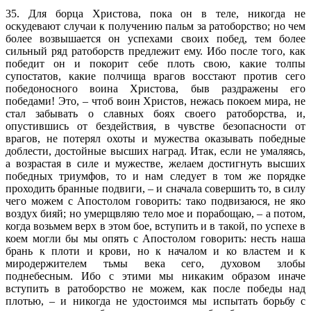
35. Для борца Христова, пока он в теле, никогда не
оскудевают случаи к получению пальм за ратоборство; но чем
более возвышается он успехами своих побед, тем более
сильный ряд ратоборств предлежит ему. Ибо после того, как
победит он и покорит себе плоть свою, какие толпы
супостатов, какие полчища врагов восстают против сего
победоносного воина Христова, быв раздражены его
победами! Это, – чтоб воин Христов, нежась покоем мира, не
стал забывать о славных боях своего ратоборства, и,
опустившись от бездействия, в чувстве безопасности от
врагов, не потерял охоты и мужества оказывать победные
доблести, достойные высших наград. Итак, если не умаляясь,
а возрастая в силе и мужестве, желаем достигнуть высших
победных триумфов, то и нам следует в том же порядке
проходить бранные подвиги, – и сначала совершить то, в силу
чего можем с Апостолом говорить: тако подвизаюся, не яко
воздух бияй; но умерщвляю тело мое и порабощаю, – а потом,
когда возьмем верх в этом бое, вступить и в такой, по успехе в
коем могли бы мы опять с Апостолом говорить: несть наша
брань к плоти и крови, но к началом и ко властем и к
миродержителем тьмы века сего, духовом злобы
поднебесным. Ибо с этими мы никаким образом иначе
вступить в ратоборство не можем, как после победы над
плотью, – и никогда не удостоимся мы испытать борьбу с