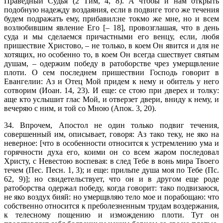
Праведный Судья (2 Тим, 4, 8). А чтобы и нам открыть
подобную надежду воздаяния, если в подвиге того же течения
будем подражать ему, прибавил:не токмо же мне, но и всем
возлюбившим явление Его [– 18], провозглашая, что в день
суда и мы сделаемся причастными его венцу, если, любя
пришествие Христово, – не только, в коем Он явится и для не
хотящих, но особенно то, в коем Он всегда сшествует святым
душам, – одержим победу в ратоборстве чрез умерщвление
плоти. О сем последнем пришествии Господь говорит в
Евангелии: Аз и Отец Мой придем к нему и обитель у него
сотворим (Иоан. 14, 23). И еще: се стою при дверех и толку:
аще кто услышит глас Мой, и отверзет двери, вниду к нему, и
вечеряю с ним, и той со Мною (Апок. 3, 20).
34. Впрочем, Апостол не один только подвиг течения,
совершенный им, описывает, говоря: Аз тако теку, не яко на
неверное: [что в особенности относится к устремлению ума и
горячности духа его, коими он со всем жаром последовал
Христу, с Невестою воспевая: в след Тебе в вонь мира Твоего
течем (Пес. Песн. 1, 3); и еще: прильпе душа моя по Тебе (Пс.
62, 9)]; но свидетельствует, что он и в другом еще роде
ратоборства одержал победу, когда говорит: тако подвизаюся,
не яко воздух бияй: но умерщвляю тело мое и порабощаю: что
собственно относится к преболезненным трудам воздержания,
к телесному пощению и измождению плоти. Тут он