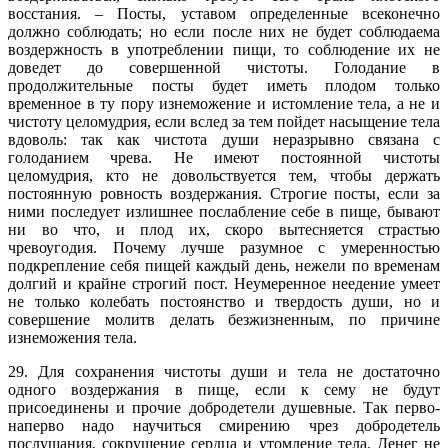
восстания. – Посты, уставом определенные всеконечно
должно соблюдать; но если после них не будет соблюдаема
воздержность в употреблении пищи, то соблюдение их не
доведет до совершенной чистоты. Голодание в
продолжительные посты будет иметь плодом только
временное в ту пору изнеможение и истомление тела, а не и
чистоту целомудрия, если вслед за тем пойдет насыщение тела
вдоволь: так как чистота души неразрывно связана с
голоданием чрева. Не имеют постоянной чистоты
целомудрия, кто не довольствуется тем, чтобы держать
постоянную ровность воздержания. Строгие посты, если за
ними последует излишнее послабление себе в пище, бывают
ни во что, и плод их, скоро вытесняется страстью
чревоугодия. Почему лучше разумное с умеренностью
подкрепление себя пищей каждый день, нежели по временам
долгий и крайне строгий пост. Неумеренное неедение умеет
не только колебать постоянство и твердость души, но и
совершение молитв делать безжизненным, по причине
изнеможения тела.
29. Для сохранения чистоты души и тела не достаточно
одного воздержания в пище, если к сему не будут
присоединены и прочие добродетели душевные. Так перво-
наперво надо научиться смирению чрез добродетель
послушания, сокрушение сердца и утомление тела. Денег не