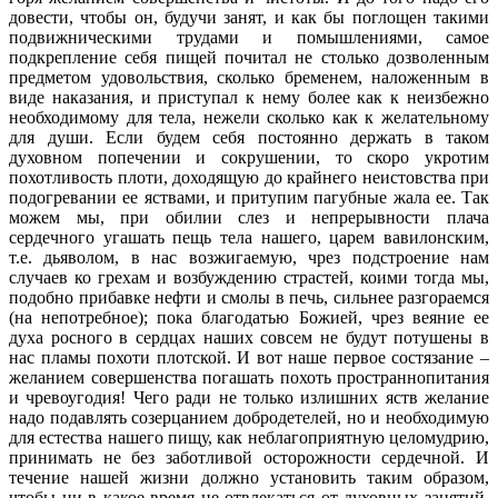
довести, чтобы он, будучи занят, и как бы поглощен такими
подвижническими трудами и помышлениями, самое
подкрепление себя пищей почитал не столько дозволенным
предметом удовольствия, сколько бременем, наложенным в
виде наказания, и приступал к нему более как к неизбежно
необходимому для тела, нежели сколько как к желательному
для души. Если будем себя постоянно держать в таком
духовном попечении и сокрушении, то скоро укротим
похотливость плоти, доходящую до крайнего неистовства при
подогревании ее яствами, и притупим пагубные жала ее. Так
можем мы, при обилии слез и непрерывности плача
сердечного угашать пещь тела нашего, царем вавилонским,
т.е. дьяволом, в нас возжигаемую, чрез подстроение нам
случаев ко грехам и возбуждению страстей, коими тогда мы,
подобно прибавке нефти и смолы в печь, сильнее разгораемся
(на непотребное); пока благодатью Божией, чрез веяние ее
духа росного в сердцах наших совсем не будут потушены в
нас пламы похоти плотской. И вот наше первое состязание –
желанием совершенства погашать похоть пространнопитания
и чревоугодия! Чего ради не только излишних яств желание
надо подавлять созерцанием добродетелей, но и необходимую
для естества нашего пищу, как неблагоприятную целомудрию,
принимать не без заботливой осторожности сердечной. И
течение нашей жизни должно установить таким образом,
чтобы ни в какое время не отвлекаться от духовных занятий,