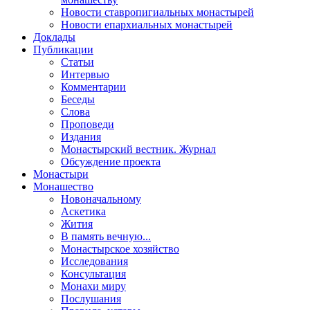
Новости ставропигиальных монастырей
Новости епархиальных монастырей
Доклады
Публикации
Статьи
Интервью
Комментарии
Беседы
Слова
Проповеди
Издания
Монастырский вестник. Журнал
Обсуждение проекта
Монастыри
Монашество
Новоначальному
Аскетика
Жития
В память вечную...
Монастырское хозяйство
Исследования
Консультация
Монахи миру
Послушания