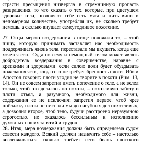
страсти пресыщения низвергла в стремнинную пропасть
развращения, то что сказать о тех, которые, при цветущем
здоровье тела, позволяют себе есть мяса и пить вино в
непомерном количестве, употребляя их, не сколько требует
немощь, а сколько внушает самоугодливое похотение.
27. Отцы мерою воздержания в пище положили то, – чтоб
пищу, которую принимать заставляет нас необходимость
поддерживать жизнь тела, переставали мы вкушать, когда еще
хочется есть. Судя по сему и немощный телом может являть
добродетель воздержания в совершенстве, наравне с
крепкими и здоровыми, если силою воли будет обуздывать
пожелания яств, когда сего не требует бренность плоти. Ибо и
Апостол говорит: плоти угодия не творите в похоти (Рим. 13,
14). Он не совсем запретил иметь попечение о теле, а не велел
только, чтоб это делалось по похоти, – похотливую заботу о
плоти отъял, а разумного, необходимого для жизни,
содержания ее не исключил; запретил первое, чтоб чрез
поблажку плоти не ниспали мы до пагубных дел похотливых,
а дозволил второе, чтоб тело, будучи расстроено неразумною
строгостью, не оказалось бессильным к исполнению
духовных наших занятий и трудов.
28. Итак, мера воздержания должна быть определяема судом
совести каждого. Всякий должен назначить себе – настолько
воздерживаться, сколько требует сего брань плотского