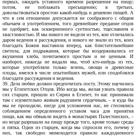
первых, ожидать уставного времени разрешения на пищу;
потом, не поблажать пресыщению; в третьих,
довольствоваться простою какой-нибудь и дешевою пищей. А
что в сем отношении допускается не сообразного с общим
обычаем и употреблением, того древнейшее предание отцов
не одобряет, как оскверненного суетностью, тщеславием и
хвастливостью. И мы никого не видели из тех, кои отличались
даром ведения и рассуждения, и никого не знали из тех, коих
благодать Божия выставила вперед, как блистательнейшие
светила, для подражания, которые бы воздерживались от
вкушения хлеба, почитаемого простым и не ценным. И
наоборот, никогда не видали мы, чтоб кто-нибудь из тех,
которые употребляли только зелень, овощи и древесные
плоды, имелся в числе опытнейших мужей, или сподоблялся
благодати рассуждения и ведения.
39. Дела любви должно предпочитать посту. Этому научились
мы у Египетских Отцов. Ибо когда мы, желая узнать правила
сих старцев, пришли из Сирии в Египет, то нас принимали
там с изумительно живым радушием сердечным, – и куда бы
мы не проходили, нигде для успокоения нас, не стеснялись
соблюдением определенного уставом часа для принятия
пищи, как мы обвыкли видеть в монастырях Палестинских, –
но везде разрешали на пищу прежде того, кроме только среды
и пятка. Один из старцев, когда мы спросили его, почему у
них, так свободно мимоходится правило каждодневного