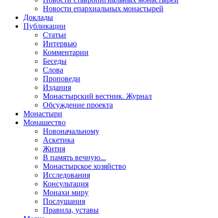
Новости епархиальных монастырей
Доклады
Публикации
Статьи
Интервью
Комментарии
Беседы
Слова
Проповеди
Издания
Монастырский вестник. Журнал
Обсуждение проекта
Монастыри
Монашество
Новоначальному
Аскетика
Жития
В память вечную...
Монастырское хозяйство
Исследования
Консультация
Монахи миру
Послушания
Правила, уставы