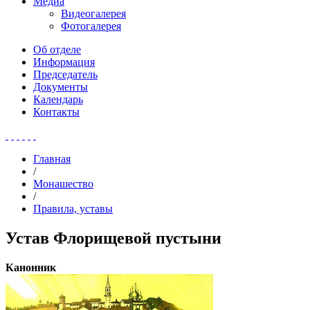
Медиа
Видеогалерея
Фотогалерея
Об отделе
Информация
Председатель
Документы
Календарь
Контакты
Главная
/
Монашество
/
Правила, уставы
Устав Флорищевой пустыни
Канонник