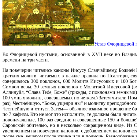
Устав Флорищевой 
Во Флорищевой пустыни, основанной в XVII веке во Владим
времени на три части.
На повечерии читались каноны Иисусу Сладчайшему, Божией М
кратких молитв, читаемых в начале правила по Псалтири, св
совершалось 300 поклонов, 600 Молитв Иисусовых и 100 Бого
Символ веры, 30 земных поклонов с Молитвой Иисусовой (вм
Аллилуйя, “Слава Тебе, Боже” (трижды, с поклонами земными)
100 умных молитв, совершаемых по четкам.) Затем читали Пом
раз), Честнейшую, “Боже, ущедри ны” и молитву преподобного
Честнейшую и отпуст. Затем— обычное взаимное прощение бр
по 7 кафизм. Кто не мог это исполнить, те должны были читать
новоначальные, 100 раз средние и совершенные 150 и больш
Саровской обителью, но в несколько сокращенном виде. Из 
увеличением на повечерии канонов, с добавлением канонов се
после сна, вечером после ужина или в полночь. Разнообразие