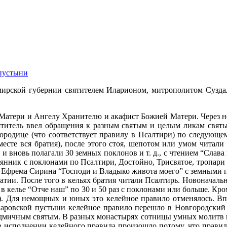
пустыни
ирской губернии святителем Иларионом, митрополитом Суздал
атери и Ангелу Хранителю и акафист Божией Матери. Через не
ятитель ввел обращения к разным святым и целым ликам святы
родице (что соответствует правилу в Псалтири) по следующему
есте вся братия), после этого стоя, шепотом или умом читали
 и вновь полагали 30 земных поклонов и т. д., с чтением “Слав
янник с поклонами по Псалтири, Достойно, Трисвятое, тропари 
 Ефрема Сирина “Господи и Владыко живота моего” с земными п
атии. После того в кельях братия читали Псалтирь. Новоначал
 в келье “Отче наш” по 30 и 50 раз с поклонами или больше. Кро
е). Для немощных и юных это келейное правило отменялось. 
Саровской пустыни келейное правило перешло в Новгородский
дмичным святым. В разных монастырях сотницы умных молитв ис
 в исполнении келейного правила произошло потому, что прави