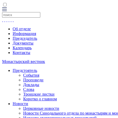
Об отделе
Информация
Председатель
Документы
Календарь
Контакты
Монастырский вестник
Предстоятель
События
Проповеди
Доклады
Слова
Троицкие листки
Коротко о главном
Новости
Церковные новости
Новости Синодального отдела по монастырям и мо
Новости ставропигиальных монастырей