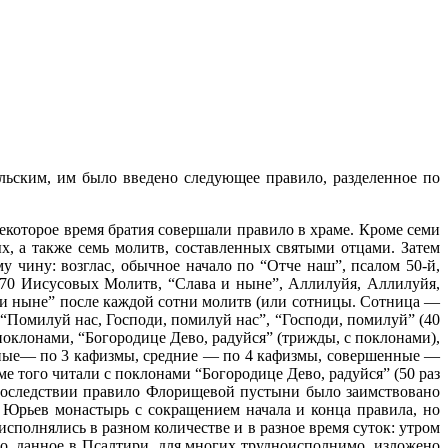
ьским, им было введено следующее правило, разделенное по
которое время братия совершали правило в храме. Кроме семи
х, а также семь молитв, составленных святыми отцами. Затем
 чину: возглас, обычное начало по “Отче наш”, псалом 50-й,
 70 Иисусовых Молитв, “Слава и ныне”, Аллилуйя, Аллилуйя,
а и ныне” после каждой сотни молитв (или сотницы. Сотница —
“Помилуй нас, Господи, помилуй нас”, “Господи, помилуй” (40
оклонами, “Богородице Дево, радуйся” (трижды, с поклонами),
ьные— по 3 кафизмы, средние — по 4 кафизмы, совершенные —
ме того читали с поклонами “Богородице Дево, радуйся” (50 раз
Впоследствии правило Флорищевой пустыни было заимствовано
 Юрьев монастырь с сокращением начала и конца правила, но
полнялись в разном количестве и в разное время суток: утром
ло, данное в Псалтири, для многих трудноисполнимо, изложено