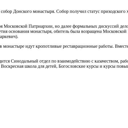
 собор Донского монастыря. Собор получил статус приходского
ыря Московской Патриархии, но далее формальных дискуссий де
летия основания монастыря, обитель была возращена Московско
аркевич).
 в монастыре идут кропотливые реставрационные работы. Вмест
ится Синодальный отдел по взаимодействию с казачеством, рабо
 Воскресная школа для детей, Богословские курсы и курсы пов