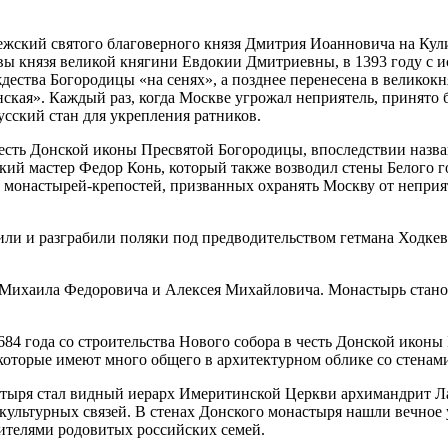
ский святого благоверного князя Дмитрия Иоанновича на Кулик
овы князя великой княгини Евдокии Дмитриевны, в 1393 году с
ждества Богородицы «на сенях», а позднее перенесена в велико
нская». Каждый раз, когда Москве угрожал неприятель, принято
усский стан для укрепления ратников.
есть Донской иконы Пресвятой Богородицы, впоследствии назва
кий мастер Федор Конь, который также возводил стены Белого г
монастырей-крепостей, призванных охранять Москву от неприят
или и разграбили поляки под предводительством гетмана Ходкев
й Михаила Федоровича и Алексея Михайловича. Монастырь стано
84 года со строительства Нового собора в честь Донской иконы
 которые имеют много общего в архитектурном облике со стенам
астыря стал видный иерарх Имеритинской Церкви архимандрит Л
культурных связей. В стенах Донского монастыря нашли вечное 
ителями родовитых российских семей.