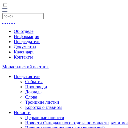
Об отделе
Информация
Председатель
Документы
Календарь
Контакты
Монастырский вестник
Предстоятель
События
Проповеди
Доклады
Слова
Троицкие листки
Коротко о главном
Новости
Церковные новости
Новости Синодального отдела по монастырям и мо
Новости ставропигиальных монастырей