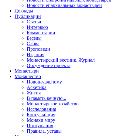
Новости епархиальных монастырей
Доклады
Публикации
Статьи
Интервью
Комментарии
Беседы
Слова
Проповеди
Издания
Монастырский вестник. Журнал
Обсуждение проекта
Монастыри
Монашество
Новоначальному
Аскетика
Жития
В память вечную...
Монастырское хозяйство
Исследования
Консультация
Монахи миру
Послушания
Правила, уставы