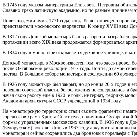
В 1745 году указом императрицы Елизаветы Петровны обитель 
Славяно-греко-латинскую академию, но по разным причинам э
Поле эпидемии чумы 1771 года, когда было запрещено производ
представители московского дворянства. К концу XVIII века До
В 1812 году Донской монастырь был в разорен и разграблен ар
протяжении всего XIX века продолжается формироваться архи
В 1834 году в монастыре открывается духовное училище, в кот
Донской монастырь в Москве известен тем, что здесь провел б
после Октябрьской революции 1917 года. Почти до самой свое
паствы. В Большом соборе монастыря в сослужении 60 архиере
В 1926 году монастырь был закрыт, но до конца 20-х годов в 
перешли советской власти, богослужения не совершались, а б
начал свою работу еще в 1920 -е годы, интернат, фабрику, мо
Академии архитектуры СССР учрежденной в 1934 году.
На монастырскую территорию стали свозить фрагменты памятн
горельефов храма Христа Спасителя, наличники Сухаревской 
формы с упраздненных московских кладбищ. В 1936 году в До
(Белорусском) вокзале. Лишь в 1967 году арку восстановили на
монастыря и сейчас сохранились два бронзовых горельефа с 