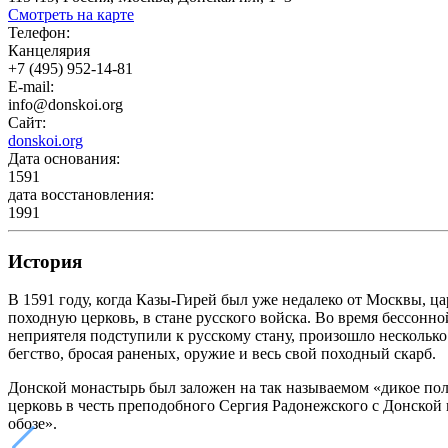
Смотреть на карте
Телефон:
Канцелярия
+7 (495) 952-14-81
E-mail:
info@donskoi.org
Сайт:
donskoi.org
Дата основания:
1591
дата восстановления:
1991
История
В 1591 году, когда Казы-Гирей был уже недалеко от Москвы, ц
походную церковь, в стане русского войска. Во время бессонн
неприятеля подступили к русскому стану, произошло несколько 
бегство, бросая раненых, оружие и весь свой походный скарб.
Донской монастырь был заложен на так называемом «дикое поле
церковь в честь преподобного Сергия Радонежского с Донско
обозе».