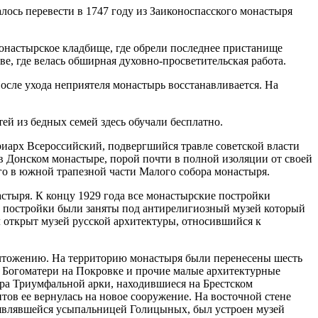
ось перевести в 1747 году из Заиконоспасского монастыря
монастырское кладбище, где обрели последнее пристанище
е, где велась обширная духовно-просветительская работа.
После ухода неприятеля монастырь восстанавливается. На
ей из бедных семей здесь обучали бесплатно.
триарх Всероссийский, подвергшийся травле советской власти
в Донском монастыре, порой почти в полной изоляции от своей
го в южной трапезной части Малого собора монастыря.
астыря. К концу 1929 года все монастырские постройки
ие постройки были заняты под антирелигиозный музей который
л открыт музей русской архитектуры, относившийся к
ичтожению. На территорию монастыря были перенесены шесть
я Богоматери на Покровке и прочие малые архитектурные
ра Триумфальной арки, находившиеся на Брестском
тов ее вернулась на новое сооружение. На восточной стене
 являвшейся усыпальницей Голицыных, был устроен музей