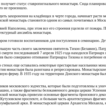
получает статус ставропигиального монастыря. Сюда планировал
то не произошло.
ить захоронения на кладбищах в черте города, начинает расти 
нской монастырь становится одним из самых почитаемых в Москв
мией Наполеона, при этом все его строения уцелели от пожара. 
тектурный ансамбль монастыря.
ором готовили воспитанников для поступления в семинарию. Дет
ольшую часть своего заключения святитель Тихон (Белавин), Па
й смерти последовавшей 7 апреля 1925 года находился Патриарх 
ев было совершено отпевание Патриарха Тихона и погребение е
его стенах еще оставались некоторые престарелые насельники мон
ратия монастыря была разогнана и репрессирована. Монастырск
лочную ферму. В 1935 году на территории Донского монастыря бы
иков московского зодчества, которые были подготовлены к ун
башни, а также фрагменты белокаменного декора церкви Успени
нской монастырь привезли основные фрагменты бронзового деко
 Кутузовском проспекте, и большая часть архитектурных фрагмен
Триумфальной арки. В монастырской церкви Архангела Михаила,