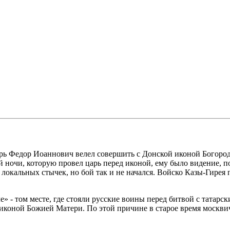
арь Федор Иоаннович велел совершить с Донской иконой Богороди
ой ночи, которую провел царь перед иконой, ему было видение, 
локальных стычек, но бой так и не начался. Войско Казы-Гирея 
» - том месте, где стояли русские воины перед битвой с татарс
й иконой Божией Матери. По этой причине в старое время москв