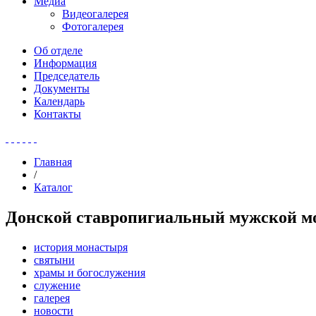
Медиа
Видеогалерея
Фотогалерея
Об отделе
Информация
Председатель
Документы
Календарь
Контакты
Главная
/
Каталог
Донской ставропигиальный мужской 
история монастыря
святыни
храмы и богослужения
служение
галерея
новости