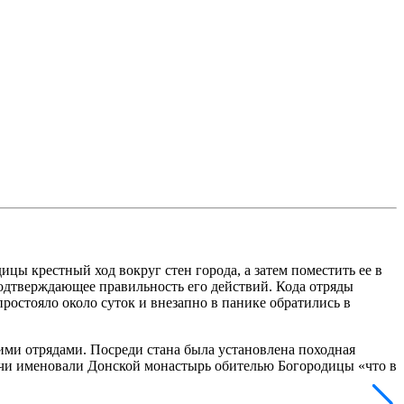
цы крестный ход вокруг стен города, а затем поместить ее в
подтверждающее правильность его действий. Кода отряды
простояло около суток и внезапно в панике обратились в
кими отрядами. Посреди стана была установлена походная
ичи именовали Донской монастырь обителью Богородицы «что в