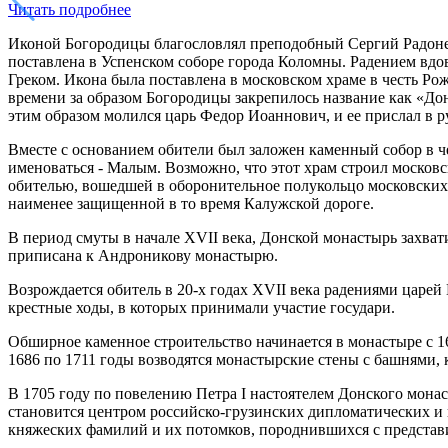
Читать подробнее
Иконой Богородицы благословлял преподобный Сергий Радонеж
поставлена в Успенском соборе города Коломны. Радением вд
Греком. Икона была поставлена в московском храме в честь Ро
времени за образом Богородицы закрепилось название как «До
этим образом молился царь Федор Иоаннович, и ее прислал в р
Вместе с основанием обители был заложен каменный собор в ч
именоваться - Малым. Возможно, что этот храм строил московс
обителью, вошедшей в оборонительное полукольцо московских 
наименее защищенной в то время Калужской дороге.
В период смуты в начале XVII века, Донской монастырь захват
приписана к Андроникову монастырю.
Возрождается обитель в 20-х годах XVII века радениями царе
крестные ходы, в которых принимали участие государи.
Обширное каменное строительство начинается в монастыре с 16
1686 по 1711 годы возводятся монастырские стены с башнями,
В 1705 году по повелению Петра I настоятелем Донского мон
становится центром российско-грузинских дипломатических и 
княжеских фамилий и их потомков, породнившихся с представ