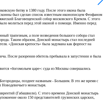
овскую битву в 1380 году. После этого икона была
 исконны был сделан список известным иконописцем Феофаном
княжеский Благовещенский собор московского Кремля. С этого
 было молиться перед этой иконой о помощи. Именно перед
нный трапезным, а поле возведения большого собора стал
орода. Таким образом, Донской монастырь стал последней
еля. «Донская крепость» была задумана как форпост на
ича. После разорения обитель пребывала в запустении и была
вится «богомольем царе»: суда из Москвы совершались
 Богородицы, позднее названым - Большим. В это же время с
и Новодевичьего монастыря.
аврентий (Габашвили). С этого времени Донской монастырь
упокоение около 150 представителей грузинских царских,