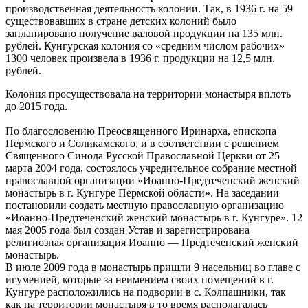
производственная деятельность колонии. Так, в 1936 г. на 59
существовавших в стране детских колоний было
запланировано получение валовой продукции на 135 млн.
рублей. Кунгурская колония со «средним числом рабочих»
1300 человек произвела в 1936 г. продукции на 12,5 млн.
рублей.
Колония просуществовала на территории монастыря вплоть
до 2015 года.
По благословению Преосвященного Иринарха, епископа
Пермского и Соликамского, и в соответствии с решением
Священного Синода Русской Православной Церкви от 25
марта 2004 года, состоялось учредительное собрание местной
православной организации «Иоанно-Предтеченский женский
монастырь в г. Кунгуре Пермской области». На заседании
постановили создать местную православную организацию
«Иоанно-Предтеченский женский монастырь в г. Кунгуре». 12
мая 2005 года был создан Устав и зарегистрирована
религиозная организация Иоанно — Предтеченский женский
монастырь.
В июле 2009 года в монастырь пришли 9 насельниц во главе с
игуменией, которые за неимением своих помещений в г.
Кунгуре расположились на подвории в с. Колпашники, так
как на территории монастыря в то время располагалась