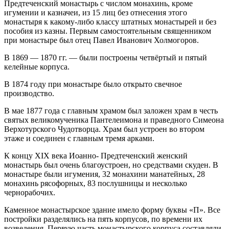
Предтеченский монастырь с числом монахинь, кроме
игумении и казначеи, из 15 лиц без отнесения этого
монастыря к какому-либо классу штатных монастырей и без
пособия из казны. Первым самостоятельным священником
при монастыре был отец Павел Иванович Холмогоров.
В 1869 — 1870 гг. — были построены четвёртый и пятый
келейные корпуса.
В 1874 году при монастыре было открыто свечное
производство.
В мае 1877 года с главным храмом был заложен храм в честь
святых великомученика Пантелеимона и праведного Симеона
Верхотурского Чудотворца. Храм был устроен во втором
этаже и соединен с главным тремя арками.
К концу XIX века Иоанно- Предтеченский женский
монастырь был очень благоустроен, но средствами скуден. В
монастыре были игумения, 32 монахини манатейных, 28
монахинь рясофорных, 83 послушницы и несколько
чернорабочих.
Каменное монастырское здание имело форму буквы «П». Все
постройки разделялись на пять корпусов, по времени их
возведения. Первую часть монастырского корпуса составляли