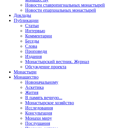
Новости ставропигиальных монастырей
Новости епархиальных монастырей
Доклады
Публикации
Статьи
Интервью
Комментарии
Беседы
Слова
Проповеди
Издания
Монастырский вестник. Журнал
Обсуждение проекта
Монастыри
Монашество
Новоначальному
Аскетика
Жития
В память вечную...
Монастырское хозяйство
Исследования
Консультация
Монахи миру
Послушания