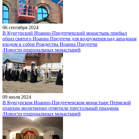
06 сентября 2024
В Кунгурский Иоанно-Предтеченский монастырь прибыл
образ святого Иоанна Предтечи для водружения над западным
входом в собор Рождества Иоанна Предтечи
/Новости епархиальных монастырей
09 июля 2024
В Кунгурском Иоанно-Предтеченском монастыре Пермской
епархии молитвенно отметили престольный праздник
/Новости епархиальных монастырей