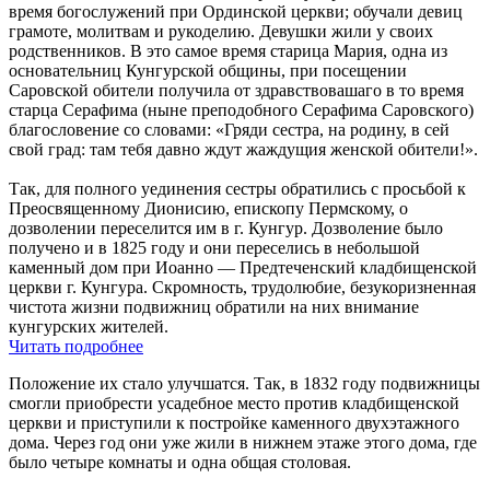
время богослужений при Ординской церкви; обучали девиц
грамоте, молитвам и рукоделию. Девушки жили у своих
родственников. В это самое время старица Мария, одна из
основательниц Кунгурской общины, при посещении
Саровской обители получила от здравствовашаго в то время
старца Серафима (ныне преподобного Серафима Саровского)
благословение со словами: «Гряди сестра, на родину, в сей
свой град: там тебя давно ждут жаждущия женской обители!».
Так, для полного уединения сестры обратились с просьбой к
Преосвященному Дионисию, епископу Пермскому, о
дозволении переселится им в г. Кунгур. Дозволение было
получено и в 1825 году и они переселись в небольшой
каменный дом при Иоанно — Предтеченский кладбищенской
церкви г. Кунгура. Скромность, трудолюбие, безукоризненная
чистота жизни подвижниц обратили на них внимание
кунгурских жителей.
Читать подробнее
Положение их стало улучшатся. Так, в 1832 году подвижницы
смогли приобрести усадебное место против кладбищенской
церкви и приступили к постройке каменного двухэтажного
дома. Через год они уже жили в нижнем этаже этого дома, где
было четыре комнаты и одна общая столовая.