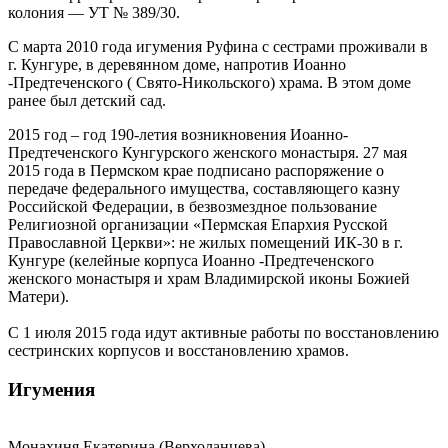
колония — УТ № 389/30.
С марта 2010 года игумения Руфина с сестрами проживали в
г. Кунгуре, в деревянном доме, напротив Иоанно
-Предтеченского ( Свято-Никольского) храма. В этом доме
ранее был детский сад.
2015 год – год 190-летия возникновения Иоанно-
Предтеченского Кунгурского женского монастыря. 27 мая
2015 года в Пермском крае подписано распоряжение о
передаче федерального имущества, составляющего казну
Российской Федерации, в безвозмездное пользование
Религиозной организации «Пермская Епархия Русской
Православной Церкви»: не жилых помещений ИК-30 в г.
Кунгуре (келейные корпуса Иоанно -Предтеченского
женского монастыря и храм Владимирской иконы Божией
Матери).
С 1 июля 2015 года идут активные работы по восстановлению
сестринских корпусов и восстановлению храмов.
Игумения
Монахиня Екатерина (Верхоланцева)