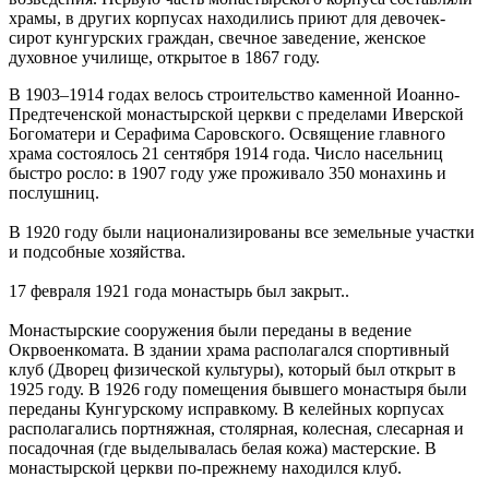
храмы, в других корпусах находились приют для девочек-
сирот кунгурских граждан, свечное заведение, женское
духовное училище, открытое в 1867 году.
В 1903–1914 годах велось строительство каменной Иоанно-
Предтеченской монастырской церкви с пределами Иверской
Богоматери и Серафима Саровского. Освящение главного
храма состоялось 21 сентября 1914 года. Число насельниц
быстро росло: в 1907 году уже проживало 350 монахинь и
послушниц.
В 1920 году были национализированы все земельные участки
и подсобные хозяйства.
17 февраля 1921 года монастырь был закрыт..
Монастырские сооружения были переданы в ведение
Окрвоенкомата. В здании храма располагался спортивный
клуб (Дворец физической культуры), который был открыт в
1925 году. В 1926 году помещения бывшего монастыря были
переданы Кунгурскому исправкому. В келейных корпусах
располагались портняжная, столярная, колесная, слесарная и
посадочная (где выделывалась белая кожа) мастерские. В
монастырской церкви по-прежнему находился клуб.