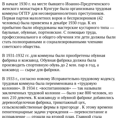
В начале 1930 г. на месте бывшего Иоанно-Предтеченского
женского монастыря в Кунгуре была организована трудовая
коммуна ОГПУ для несовершеннолетних преступников.
Первая партия малолетних воров и беспризорников (42
человека) была привезена в декабре 1930 года. К их
прибытию были оборудованы мастерские кустарного типа —
баульные, обувные, портновские. С помощью труда,
профессионального и общего обучения эти дети должны были
стать полноправными и социализированными членами
советского общества.
В 1931-1932 гг. для коммуны были приобретены обувная
фабрика и кожзавод. Обувная фабрика должна была
производить спортивную обувь до 2 млн. пар в год, а
кожзавод — сырье для фабрики.
В 1933 г., согласно новому Исправительно-трудовому кодексу,
трудовая коммуна была переименована в «трудовую
колонию». В 1934 г. «воспитанников» — так называли
заключенных трудовой колонии — было уже 800 человек, из
них 210 девочек. К кожзаводу и обувной фабрике добавились
деревообделочная фабрика, трикотажный цех,
сельскохозяйственные фермы в пригороде . К этому времени
пенитенциарные задачи учреждения — перевоспитание и
исправление — отошли на второй план. Главной стала