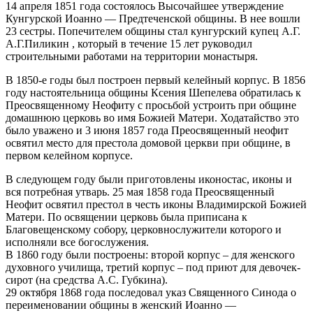
14 апреля 1851 года состоялось Высочайшее утверждение
Кунгурской Иоанно — Предтеченской общины. В нее вошли
23 сестры. Попечителем общины стал кунгурский купец А.Г.
А.Г.Пиликин , который в течение 15 лет руководил
строительными работами на территории монастыря.
В 1850-е годы был построен первый келейный корпус. В 1856
году настоятельница общины Ксения Шепелева обратилась к
Преосвященному Неофиту с просьбой устроить при общине
домашнюю церковь во имя Божией Матери. Ходатайство это
было уважено и 3 июня 1857 года Преосвященный неофит
освятил место для престола домовой церкви при общине, в
первом келейном корпусе.
В следующем году были приготовлены иконостас, иконы и
вся потребная утварь. 25 мая 1858 года Преосвященный
Неофит освятил престол в честь иконы Владимирской Божией
Матери. По освящении церковь была приписана к
Благовещенскому собору, церковнослужители которого и
исполняли все богослужения.
В 1860 году были построены: второй корпус – для женского
духовного училища, третий корпус – под приют для девочек-
сирот (на средства А.С. Губкина).
29 октября 1868 года последовал указ Священного Синода о
переименовании общины в женский Иоанно —