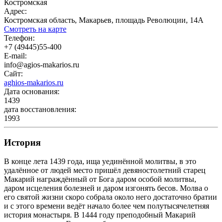
Костромская
Адрес:
Костромская область, Макарьев, площадь Революции, 14А
Смотреть на карте
Телефон:
+7 (49445)55-400
E-mail:
info@agios-makarios.ru
Сайт:
aghios-makarios.ru
Дата основания:
1439
дата восстановления:
1993
История
В конце лета 1439 года, ища уединённой молитвы, в это
удалённое от людей место пришёл девяностолетний старец
Макарий награждённый от Бога даром особой молитвы,
даром исцеления болезней и даром изгонять бесов. Молва о
его святой жизни скоро собрала около него достаточно братии
и с этого времени ведёт начало более чем полутысячелетняя
история монастыря. В 1444 году преподобный Макарий