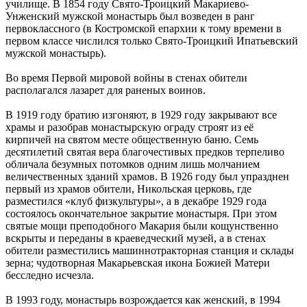
училище. В 1854 году Свято-Троицкий Макариево-
Унженский мужской монастырь был возведен в ранг
первоклассного (в Костромской епархии к тому времени в
первом классе числился только Свято-Троицкий Ипатьевский
мужской монастырь).
Во время Первой мировой войны в стенах обители
располагался лазарет для раненых воинов.
В 1919 году братию изгоняют, в 1929 году закрывают все
храмы и разобрав монастырскую ограду строят из её
кирпичей на святом месте общественную баню. Семь
десятилетий святая вера благочестивых предков терпеливо
обличала безумных потомков одним лишь молчанием
величественных зданий храмов. В 1926 году был упразднен
первый из храмов обители, Никольская церковь, где
разместился «клуб физкультуры», а в декабре 1929 года
состоялось окончательное закрытие монастыря. При этом
святые мощи преподобного Макария были кощунственно
вскрыты и переданы в краеведческий музей, а в стенах
обители разместились машиннотракторная станция и склады
зерна; чудотворная Макарьевская икона Божией Матери
бесследно исчезла.
В 1993 году, монастырь возрождается как женский, в 1994