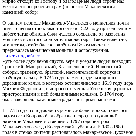
мирно отходит ко Господу и благодарные люди строят над
местом его погребения храм (ныне это Макариевский
каменный собор).
О раннем периоде Макариево-Унженского монастыря почти
ничего неизвестно кроме того что в 1522 году при очередном
набеге татар обитель была чудесно сохранена от разорения
молитвами святого основателя монастыря. Также известно,
что в этом, особо благословлённом Богом месте не
прерывалась монашеская молитва и богослужения.
Читать подробнее
Чуть более двух веков спустя, вера и усердие людей возводят:
Троицкий, Макарьевский, Благовещенский, Никольский
соборы, трапезную, братский, настоятельский корпуса и
казённую палату. В 1735 году на месте, где находились
деревянные кельи, в которых останавливался в 1619 году царь
Михаил Фёдорович, выстроена каменная Успенская церковь с
пристроенными к ней больничными кельями. В 1764 году
была завершена каменная ограда с четырьмя башнями.
В 1778 году из подмонастырской слободы и находившегося
рядом села Коврово был образован город, получивший
название Макарьев и ставший с 1797 года центром
Макарьевского уезда Костромской губернии. В 1802-1880
годах в стенах обители располагалось Макарьевское Духовное