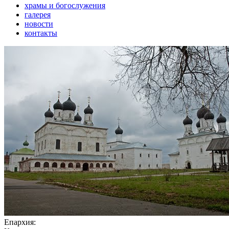
храмы и богослужения
галерея
новости
контакты
Епархия: