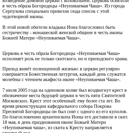
возведение домовой церкви с колокольней. Церковь освятили
в честь образа Богородицы «Неупиваемая Чаша». Из города
Серпухова специально привезли сюда список с этой
чудотворной иконы.
В этой новой обители владыка Иона благословил быть
сестричеству - монашеской женской общине в честь иконы
Божией Матери «Неупиваемая Чаша».
Церковь в честь образа Богородицы «Неупиваемая Чаша»
исполняет роль не только скитского, но и приходского храма.
Приход живёт полноценной жизнью: в церкви регулярно
совершается Божественная литургия, каждый день служатся
молебны с чтением акафиста иконе «Неупиваемая Чаша».
7 июля 2005 года на одиноком холме был воздвигнут крест в
обозначение места будущей церкви в честь пяти Святителей
Московских. Крест этот особенный: ему более ста лет. Во
время реконструкции кафедрального собора Покрова
Пресвятой Богородицы он был снят с одного из его куполов.
По благословению архиепископа Ионы его доставили в скит.
18 мая, в день празднования иконе Божьей Матери
«Неупиваемая чаша», из скита к Кресту направляется
крестный ход.