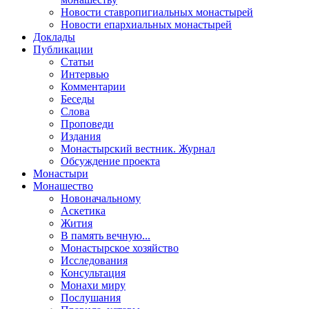
Новости ставропигиальных монастырей
Новости епархиальных монастырей
Доклады
Публикации
Статьи
Интервью
Комментарии
Беседы
Слова
Проповеди
Издания
Монастырский вестник. Журнал
Обсуждение проекта
Монастыри
Монашество
Новоначальному
Аскетика
Жития
В память вечную...
Монастырское хозяйство
Исследования
Консультация
Монахи миру
Послушания