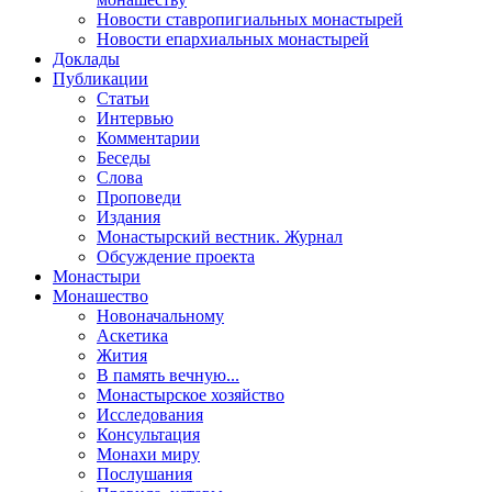
Новости ставропигиальных монастырей
Новости епархиальных монастырей
Доклады
Публикации
Статьи
Интервью
Комментарии
Беседы
Слова
Проповеди
Издания
Монастырский вестник. Журнал
Обсуждение проекта
Монастыри
Монашество
Новоначальному
Аскетика
Жития
В память вечную...
Монастырское хозяйство
Исследования
Консультация
Монахи миру
Послушания