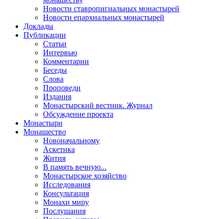
Новости ставропигиальных монастырей
Новости епархиальных монастырей
Доклады
Публикации
Статьи
Интервью
Комментарии
Беседы
Слова
Проповеди
Издания
Монастырский вестник. Журнал
Обсуждение проекта
Монастыри
Монашество
Новоначальному
Аскетика
Жития
В память вечную...
Монастырское хозяйство
Исследования
Консультация
Монахи миру
Послушания