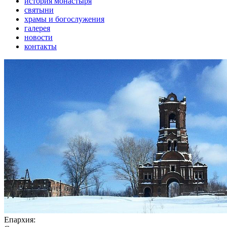
история монастыря
святыни
храмы и богослужения
галерея
новости
контакты
Епархия: