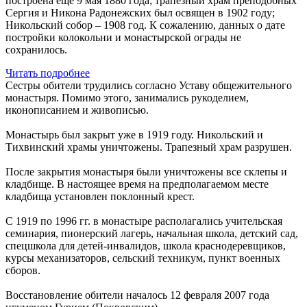
построена еще 9 мая 1880 года; трапезный храм преподобных
Сергия и Никона Радонежских был освящен в 1902 году;
Никольский собор – 1908 год. К сожалению, данных о дате
постройки колокольни и монастырской ограды не
сохранилось.
Читать подробнее
Сестры обители трудились согласно Уставу общежительного
монастыря. Помимо этого, занимались рукоделием,
иконописанием и живописью.
Монастырь был закрыт уже в 1919 году. Никольский и
Тихвинский храмы уничтожены. Трапезный храм разрушен.
После закрытия монастыря были уничтожены все склепы и
кладбище. В настоящее время на предполагаемом месте
кладбища установлен поклонный крест.
С 1919 по 1996 гг. в монастыре располагались учительская
семинария, пионерский лагерь, начальная школа, детский сад,
спецшкола для детей-инвалидов, школа краснодеревщиков,
курсы механизаторов, сельский техникум, пункт военных
сборов.
Восстановление обители началось 12 февраля 2007 года