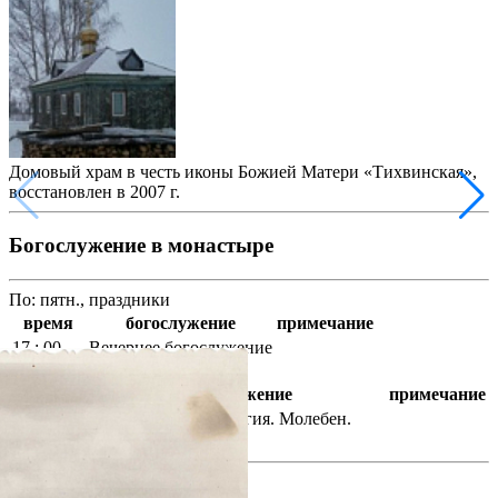
Домовый храм в честь иконы Божией Матери «Тихвинская»,
восстановлен в 2007 г.
Богослужение в монастыре
По: пятн., праздники
время
богослужение
примечание
17 : 00
Вечернее богослужение
По: суб., праздники
время
богослужение
примечание
Божественная литургия. Молебен.
9 : 00
Панихида.
фотогалерея