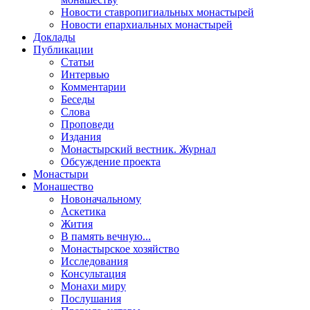
Новости ставропигиальных монастырей
Новости епархиальных монастырей
Доклады
Публикации
Статьи
Интервью
Комментарии
Беседы
Слова
Проповеди
Издания
Монастырский вестник. Журнал
Обсуждение проекта
Монастыри
Монашество
Новоначальному
Аскетика
Жития
В память вечную...
Монастырское хозяйство
Исследования
Консультация
Монахи миру
Послушания