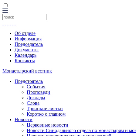
Об отделе
Информация
Председатель
Документы
Календарь
Контакты
Монастырский вестник
Предстоятель
События
Проповеди
Доклады
Слова
Троицкие листки
Коротко о главном
Новости
Церковные новости
Новости Синодального отдела по монастырям и мо
Новости ставропигиальных монастырей