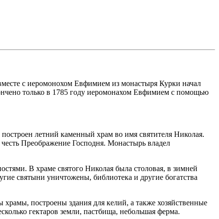
 вместе с иеромонохом Евфимием из монастыря Курки начал
акончено только в 1785 году иеромонахом Евфимием с помощью
л построен летний каменный храм во имя святителя Николая.
в честь Преображение Господня. Монастырь владел
остями. В храме святого Николая была столовая, в зимней
ругие святыни уничтожены, библиотека и другие богатства
храмы, построены здания для келий, а также хозяйственные
сколько гектаров земли, пастбища, небольшая ферма.