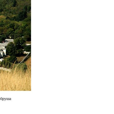
обруша