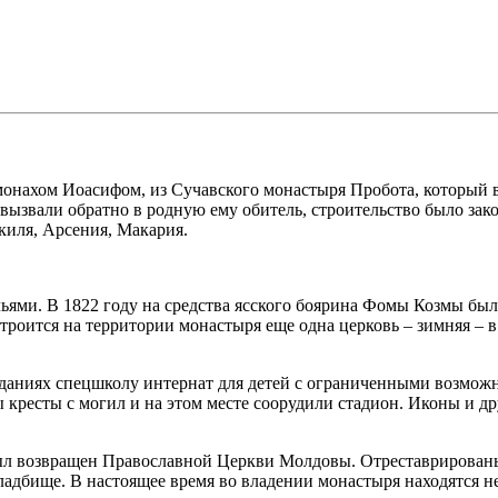
 монахом Иоасифом, из Сучавского монастыря Пробота, который
а вызвали обратно в родную ему обитель, строительство было з
киля, Арсения, Макария.
льями. В 1822 году на средства ясского боярина Фомы Козмы бы
троится на территории монастыря еще одна церковь – зимняя – 
зданиях спецшколу интернат для детей с ограниченными возможн
 кресты с могил и на этом месте соорудили стадион. Иконы и д
ыл возвращен Православной Церкви Молдовы. Отреставрированы 
адбище. В настоящее время во владении монастыря находятся не