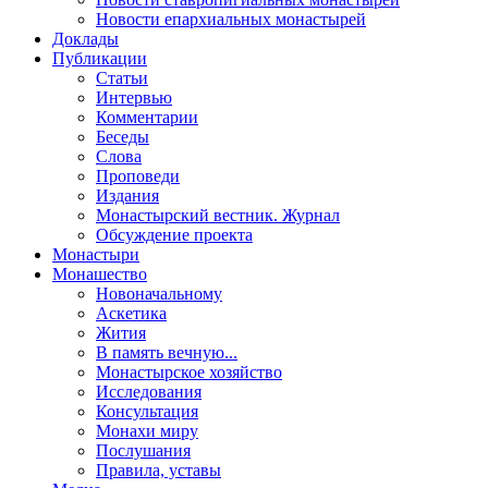
Новости епархиальных монастырей
Доклады
Публикации
Статьи
Интервью
Комментарии
Беседы
Слова
Проповеди
Издания
Монастырский вестник. Журнал
Обсуждение проекта
Монастыри
Монашество
Новоначальному
Аскетика
Жития
В память вечную...
Монастырское хозяйство
Исследования
Консультация
Монахи миру
Послушания
Правила, уставы