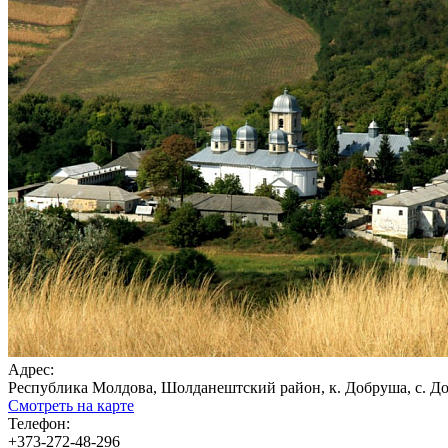
Адрес:
Республика Молдова, Шолданештский район, к. Добруша, с. Д
Смотреть на карте
Телефон:
+373-272-48-296