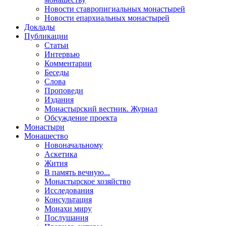
Новости ставропигиальных монастырей
Новости епархиальных монастырей
Доклады
Публикации
Статьи
Интервью
Комментарии
Беседы
Слова
Проповеди
Издания
Монастырский вестник. Журнал
Обсуждение проекта
Монастыри
Монашество
Новоначальному
Аскетика
Жития
В память вечную...
Монастырское хозяйство
Исследования
Консультация
Монахи миру
Послушания