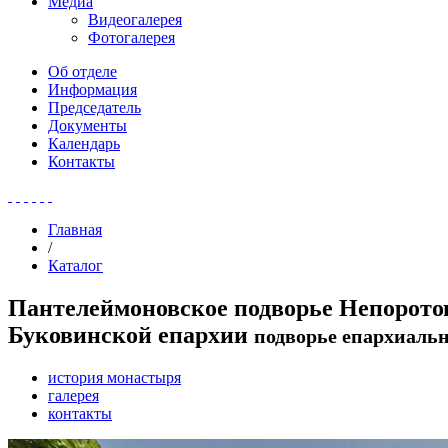
Медиа
Видеогалерея
Фотогалерея
Об отделе
Информация
Председатель
Документы
Календарь
Контакты
Главная
/
Каталог
Пантелеймоновское подворье Непорото
Буковинской епархии
подворье епархиаль
история монастыря
галерея
контакты