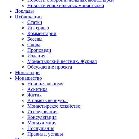
Новости епархиальных монастырей
Доклады
Публикации
Статьи
Интервью
Комментарии
Беседы
Слова
Проповеди
Издания
Монастырский вестник. Журнал
Обсуждение проекта
Монастыри
Монашество
Новоначальному
Аскетика
Жития
В память вечную...
Монастырское хозяйство
Исследования
Консультация
Монахи миру
Послушания
Правила, уставы