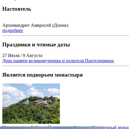
Настоятель
Архимандрит Амвросий (Доник)
подробнее
Праздники и чтимые даты
27 Июля / 9 Августа
День памяти великомученика и целителя Пантелеимона
Является подворьем монастыря
Непоротовский Свято-Николаевский мужской пещерный монас