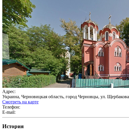
Адрес:
Украина, Черновицкая область, город Черновцы, ул. Щербакова
Смотреть на карте
Телефон:
E-mail:
История