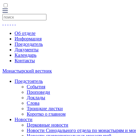
Об отделе
Информация
Председатель
Документы
Календарь
Контакты
Монастырский вестник
Предстоятель
События
Проповеди
Доклады
Слова
Троицкие листки
Коротко о главном
Новости
Церковные новости
Новости Синодального отдела по монастырям и мо
Новости ставропигиальных монастырей