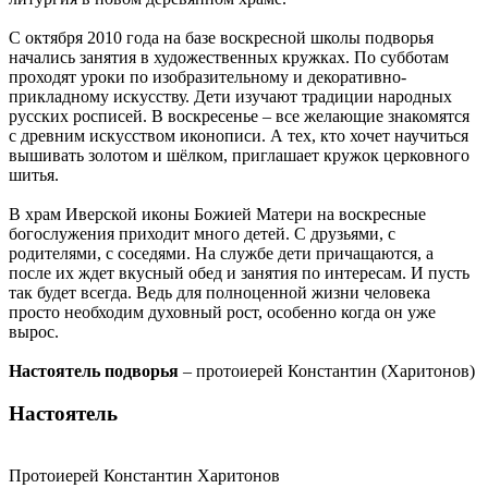
С октября 2010 года на базе воскресной школы подворья
начались занятия в художественных кружках. По субботам
проходят уроки по изобразительному и декоративно-
прикладному искусству. Дети изучают традиции народных
русских росписей. В воскресенье – все желающие знакомятся
с древним искусством иконописи. А тех, кто хочет научиться
вышивать золотом и шёлком, приглашает кружок церковного
шитья.
В храм Иверской иконы Божией Матери на воскресные
богослужения приходит много детей. С друзьями, с
родителями, с соседями. На службе дети причащаются, а
после их ждет вкусный обед и занятия по интересам. И пусть
так будет всегда. Ведь для полноценной жизни человека
просто необходим духовный рост, особенно когда он уже
вырос.
Настоятель подворья
– протоиерей Константин (Харитонов)
Настоятель
Протоиерей Константин Харитонов