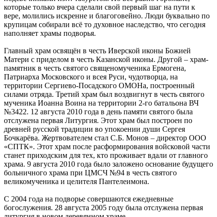
которые только вчера сделали свой первый шаг на пути к
вере, молились искренне и благоговейно. Люди буквально по
крупицам собирали всё то духовное наследство, что сегодня
наполняет храмы подворья.
Главный храм освящён в честь Иверской иконы Божией
Матери с приделом в честь Казанской иконы. Другой – храм-
памятник в честь святого священомученика Ермогена,
Патриарха Московского и всея Руси, чудотворца, на
территории Сергиево-Посадского ОМОНа, построенный
силами отряда. Третий храм был воздвигнут в честь святого
мученика Иоанна Воина на территории 2-го батальона ВЧ
№3422. 12 августа 2010 года в день памяти святого была
отслужена первая Литургия. Этот храм был построен по
древней русской традиции во упокоении души Сергея
Бочкарёва. Жертвователем стал С.Б. Монов – директор ООО
«СПТК». Этот храм после расформирования войсковой части
станет приходским для тех, кто проживает вдали от главного
храма. 9 августа 2010 года было заложено основание будущего
больничного храма при ЦМСЧ №94 в честь святого
великомученика и целителя Пантелеимона.
С 2004 года на подворье совершаются ежедневные
богослужения. 28 августа 2005 году была отслужена первая
литургия в новом деревянном храме.