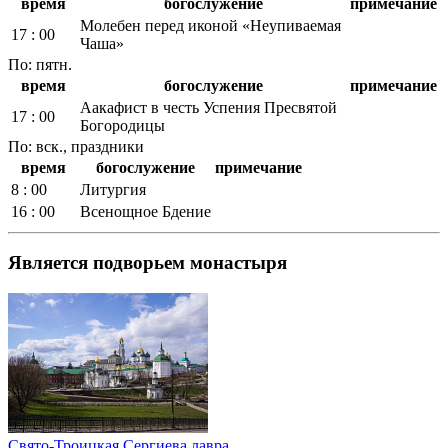
время
богослужение
примечание
Молебен перед иконой «Неупиваемая
17 : 00
Чаша»
По: пятн.
время
богослужение
примечание
Аакафист в честь Успения Пресвятой
17 : 00
Богородицы
По: вск., праздники
время
богослужение
примечание
8 : 00
Литургия
16 : 00
Всенощное Бдение
Является подворьем монастыря
Свято-Троицкая Сергиева лавра