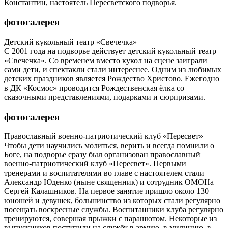
Константин, настоятель Пересветского подворья.
фотогалерея
Детский кукольный театр «Свечечка»
С 2001 года на подворье действует детский кукольный театр
«Свечечка». Со временем вместо кукол на сцене заиграли
сами дети, и спектакли стали интереснее. Одним из любимых
детских праздников является Рождество Христово. Ежегодно
в ДК «Космос» проводится Рождественская ёлка со
сказочными представлениями, подарками и сюрпризами.
фотогалерея
Православный военно-патриотический клуб «Пересвет»
Чтобы дети научились молиться, верить и всегда помнили о
Боге, на подворье сразу был организован православный
военно-патриотический клуб «Пересвет». Первыми
тренерами и воспитателями во главе с настоятелем стали
Александр Юденко (ныне священник) и сотрудник ОМОНа
Сергей Калашников. На первое занятие пришло около 130
юношей и девушек, большинство из которых стали регулярно
посещать воскресные службы. Воспитанники клуба регулярно
тренируются, совершая прыжки с парашютом. Некоторые из
выпускников поступили на службу в армию, в милицию, в