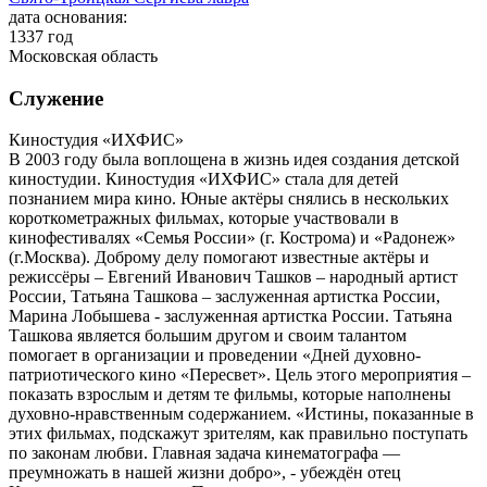
дата основания:
1337 год
Московская область
Служение
Киностудия «ИХФИС»
В 2003 году была воплощена в жизнь идея создания детской
киностудии. Киностудия «ИХФИС» стала для детей
познанием мира кино. Юные актёры снялись в нескольких
короткометражных фильмах, которые участвовали в
кинофестивалях «Семья России» (г. Кострома) и «Радонеж»
(г.Москва). Доброму делу помогают известные актёры и
режиссёры – Евгений Иванович Ташков – народный артист
России, Татьяна Ташкова – заслуженная артистка России,
Марина Лобышева - заслуженная артистка России. Татьяна
Ташкова является большим другом и своим талантом
помогает в организации и проведении «Дней духовно-
патриотического кино «Пересвет». Цель этого мероприятия –
показать взрослым и детям те фильмы, которые наполнены
духовно-нравственным содержанием. «Истины, показанные в
этих фильмах, подскажут зрителям, как правильно поступать
по законам любви. Главная задача кинематографа —
преумножать в нашей жизни добро», - убеждён отец