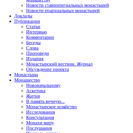
Новости ставропигиальных монастырей
Новости епархиальных монастырей
Доклады
Публикации
Статьи
Интервью
Комментарии
Беседы
Слова
Проповеди
Издания
Монастырский вестник. Журнал
Обсуждение проекта
Монастыри
Монашество
Новоначальному
Аскетика
Жития
В память вечную...
Монастырское хозяйство
Исследования
Консультация
Монахи миру
Послушания