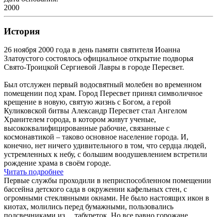
2000
История
26 ноября 2000 года в день памяти святителя Иоанна
Златоустого состоялось официальное открытие подворья
Свято-Троицкой Сергиевой Лавры в городе Пересвет.
Был отслужен первый водосвятный молебен во временном
помещении под храм. Город Пересвет принял символичное
крещение в новую, святую жизнь с Богом, а герой
Куликовской битвы Александр Пересвет стал Ангелом
Хранителем города, в котором живут ученые,
высококвалифицированные рабочие, связанные с
космонавтикой – таково основное население города. И,
конечно, нет ничего удивительного в том, что сердца людей,
устремленных к небу, с большим воодушевлением встретили
рождение храма в своём городе.
Читать подробнее
Первые службы проходили в неприспособленном помещении
бассейна детского сада в окружении кафельных стен, с
огромными стеклянными окнами. Не было настоящих икон в
киотах, молились перед бумажными, пользовались
подсвечниками из… табуреток. Но все равно горожане,