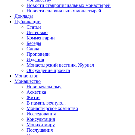
Новости ставропигиальных монастырей
Новости епархиальных монастырей
Доклады
Публикации
Статьи
Интервью
Комментарии
Беседы
Слова
Проповеди
Издания
Монастырский вестник. Журнал
Обсуждение проекта
Монастыри
Монашество
Новоначальному
Аскетика
Жития
В память вечную...
Монастырское хозяйство
Исследования
Консультация
Монахи миру
Послушания