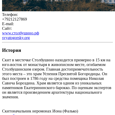
Телефон:
+79212127869
E-mail:
Сайт:
www.столбушино.рф
svyatogorsky.org
История
Скит в местечке Столбушино находится примерно в 15 км на
юго-восток от монастыря в живописном месте, огибаемом
Столбушинским озером. Главная достопримечательность
этого места – это храм Успения Пресвятой Богородицы. Он
был построен в 1786 году на средства помещика Николая
Савича Бороздина. Храм является одним из уникальных
памятников Екатерининского барокко. По оценкам экспертов
он является произведением архитектуры национального
значения.
Скитоначальник иеромонах Иона (Фалько)