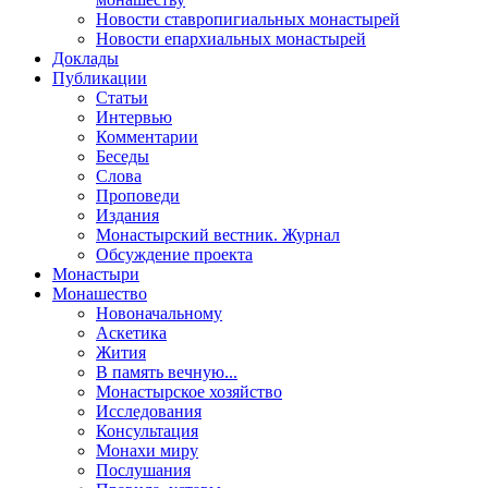
Новости ставропигиальных монастырей
Новости епархиальных монастырей
Доклады
Публикации
Статьи
Интервью
Комментарии
Беседы
Слова
Проповеди
Издания
Монастырский вестник. Журнал
Обсуждение проекта
Монастыри
Монашество
Новоначальному
Аскетика
Жития
В память вечную...
Монастырское хозяйство
Исследования
Консультация
Монахи миру
Послушания