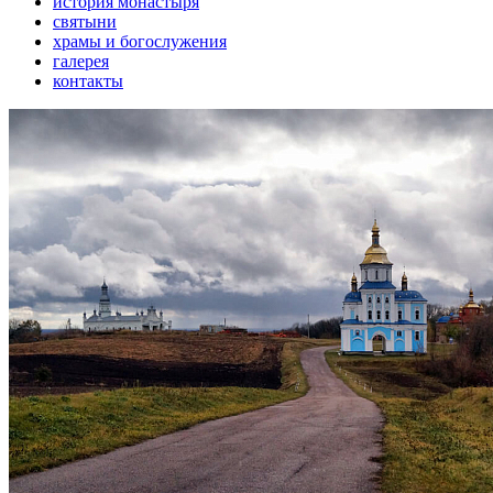
история монастыря
святыни
храмы и богослужения
галерея
контакты