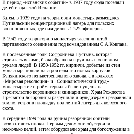
В период «испанских событий» в 1937 году сюда поселяли
детей из далекой Испании.
Затем, в 1939 году на территории монастыря размещался
Путивльский концентрационный лагерь для польских
военнопленных, где находилось 1 525 офицеров.
В 1942 году территорию монастыря заселили штаб
партизанского соединения под командованием С.А.Ковпака.
В послевоенные годы Софрониева Пустынь, которая
строилась веками, была обращена в руины - в основном
руками людей. В 1950-1952 гг. кирпичи, добытые из стен
монастыря пошли на строительство новых корпусов
Бунякинского пенькотрепального завода, а в колхозах
«Мировая революция» и «Социалистический труд»
монастырские стройматериалы были пущены на
строительство коровников и свинарников. Храм Рождества
Пресвятой Богородицы разрушили и бульдозерами разравняли
землю, устроив площадку под летний лагерь для колхозного
скота.
В середине 1999 года на руины разоренной обители
возвратились иноки. Первым делом они обустроили
несколько келий, затем оборудовали храм для богослужения в