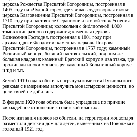
церковь Рождества Пресвятой Богородицы, построенная в
1405 году на «Чудной горе», где явилась чудотворная икона;
церковь Благовещения Пресвятой Богородицы, построенная в
1710 году при настоятеле Серапионе и второй этаж Успения
Пресвятой Богородицы; колокольня с библиотекой 4.000
томов книг разного содержания; каменная церковь
Вознесения Господня, построенная в 1801 году при
архимандрите Феодосии; каменная церковь Покрова
Пресвятой Богородицы, построенная в 1757 году; каменный
Ризничный корпус, бывший настоятельский, под ним же
большая кладовая; каменный Братский корпус в два этажа, где
проживали иноки монастыря; каменный Больничный корпус
и т.д и т.п.
Зимой 1919 года в обитель нагрянула комиссия Путивльского
ревкома с намерением заполучить монастырские ценности, но
цели своей не добились.
В феврале 1920 года обитель была упразднена по причине:
«враждебное отношение к советской власти».
После изгнания иноков из обители, на территории монастыря
разместили детский дом для детей, вывезенных из Поволжья в
голодный 1921 год.