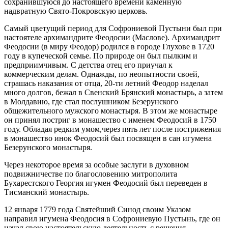
сохранившуюся до настоящего времени каменную
надвратную Свято-Покровскую церковь.
Самый цветущий период для Софрониевой Пустыни был при
настоятеле архимандрите Феодосии (Маслове). Архимандрит
Феодосии (в миру Феодор) родился в городе Глухове в 1720
году в купеческой семье. По природе он был пылким и
предприимчивым. С детства отец его приучал к
коммерческим делам. Однажды, по неопытности своей,
страшась наказания от отца, 20-ти летний Феодор наделал
много долгов, бежал в Свенский Брянский монастырь, а затем
в Молдавию, где стал послушником Безерунского
общежительного мужского монастыря. В этом же монастыре
он принял постриг в монашество с именем Феодосий в 1750
году. Обладая редким умом,через пять лет после пострижения
в монашество инок Феодосий был посвящен в сан игумена
Безерунского монастыря.
Через некоторое время за особые заслуги в духовном
подвижничестве по благословению митрополита
Бухарестского Георгия игумен Феодосий был переведен в
Тисманский монастырь.
12 января 1779 года Святейший Синод своим Указом
направил игумена Феодосия в Софрониевую Пустынь, где он
начал свою настоятельскую деятельность с решения