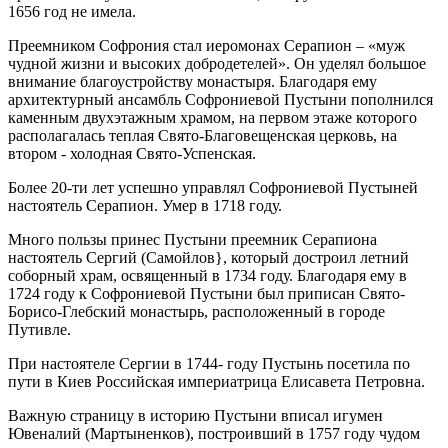
1656 год не имела.
Преемником Софрония стал иеромонах Серапион – «муж
чудной жизни и высоких добродетелей». Он уделял большое
внимание благоустройству монастыря. Благодаря ему
архитектурный ансамбль Софрониевой Пустыни пополнился
каменным двухэтажным храмом, на первом этаже которого
располагалась теплая Свято-Благовещенская церковь, на
втором - холодная Свято-Успенская.
Более 20-ти лет успешно управлял Софрониевой Пустыней
настоятель Серапион. Умер в 1718 году.
Много пользы принес Пустыни преемник Серапиона
настоятель Сергий (Самойлов}, который достроил летний
соборный храм, освященный в 1734 году. Благодаря ему в
1724 году к Софрониевой Пустыни был приписан Свято-
Борисо-Глебский монастырь, расположенный в городе
Путивле.
При настоятеле Сергии в 1744- году Пустынь посетила по
пути в Киев Российская империатрица Елисавета Петровна.
Важную страницу в историю Пустыни вписал игумен
Ювеналий (Мартыненков), построивший в 1757 году чудом