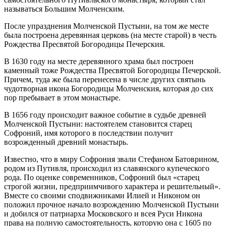
называться Большим Молченским.
После упразднения Молченской Пустыни, на том же месте
была построена деревянная церковь (на месте старой) в честь
Рождества Пресвятой Богородицы Печерския.
В 1630 году на месте деревянного храма был построен
каменный тоже Рождества Пресвятой Богородицы Печерской.
Причем, туда же была перенесена в числе других святынь
чудотворная икона Богородицы Молченския, которая до сих
пор пребывает в этом монастыре.
В 1656 году происходит важное событие в судьбе древней
Молченской Пустыни: настоятелем становится старец
Софроний, имя которого в последствии получит
возрожденный древний монастырь.
Известно, что в миру Софрония звали Стефаном Батоврином,
родом из Путивля, происходил из славянского купеческого
рода. По оценке современников, Софроний был «старец
строгой жизни, предприимчивого характера и решительный».
Вместе со своими сподвижниками Илией и Никоном он
положил прочное начало возрождению Молченской Пустыни
и добился от патриарха Московского и всея Руси Никона
права на полную самостоятельность, которую она с 1605 по