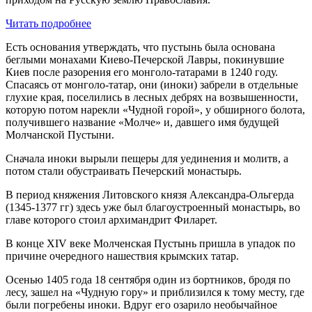
Читать подробнее
Есть основания утверждать, что пустынь была основана
беглыми монахами Киево-Печерской Лавры, покинувшие
Киев после разорения его монголо-татарами в 1240 году.
Спасаясь от монголо-татар, они (иноки) забрели в отдельные
глухие края, поселились в лесных дебрях на возвышенности,
которую потом нарекли «Чудной горой», у обширного болота,
получившего название «Молче» и, давшего имя будущей
Молчанской Пустыни.
Сначала иноки вырыли пещеры для уединения и молитв, а
потом стали обустраивать Печерский монастырь.
В период княжения Литовского князя Александра-Ольгерда
(1345-1377 гг) здесь уже был благоустроенный монастырь, во
главе которого стоил архимандрит Филарет.
В конце ХIV веке Молченская Пустынь пришла в упадок по
причине очередного нашествия крымских татар.
Осенью 1405 года 18 сентября один из бортников, бродя по
лесу, зашел на «Чудную гору» и приблизился к тому месту, где
были погребены иноки. Вдруг его озарило необычайное