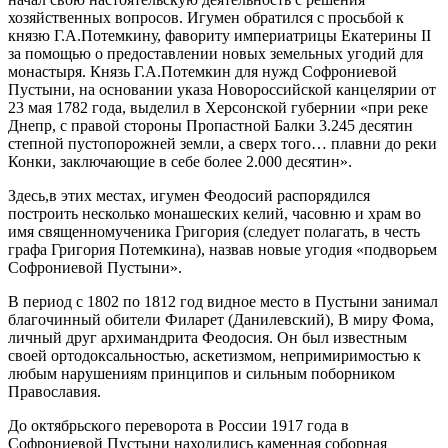
хозяйственных вопросов. Игумен обратился с просьбой к
князю Г.А.Потемкину, фавориту империатрицы Екатерины II
за помощью о предоставлении новых земельных угодий для
монастыря. Князь Г.А.Потемкин для нужд Софрониевой
Пустыни, на основании указа Новороссийской канцелярии от
23 мая 1782 года, выделил в Херсонской губернии «при реке
Днепр, с правой стороны Пропастной Балки 3.245 десятин
степной пустопорожней земли, а сверх того… плавни до реки
Конки, заключающие в себе более 2.000 десятин».
Здесь,в этих местах, игумен Феодосий распорядился
построить несколько монашеских келий, часовню и храм во
имя священномученика Григория (следует полагать, в честь
графа Григория Потемкина), назвав новые угодия «подворьем
Софрониевой Пустыни».
В период с 1802 по 1812 год видное место в Пустыни занимал
благочинный обители Филарет (Данилевский), В миру Фома,
личный друг архимандрита Феодосия. Он был известным
своей ортодоксальностью, аскетизмом, непримиримостью к
любым нарушениям принципов и сильным поборником
Православия.
До октябрьского переворота в России 1917 года в
Софрониевой Пустыни находились каменная соборная