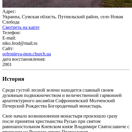
Адрес:
Украина, Сумская область, Путивльский район, село Новая
Слобода
Смотреть на карте
Телефон:
E-mail:
niko.feod@mail.ru
Сайт:
sofronieva-mon.church.ua
дата восстановления:
2001
История
Среди густой лесной зелени находится славный своим
духовным подвижничеством и величественной гармонией
архитектурного ансамбля Софрониевский Молченский
Печерский Рождества Богородичный монастырь.
Свое начало возникновения монастыря произошло сразу
после принятия христианства Русью при святом
равноапостольном Киевском князе Владимире Святославиче с
приходом на Русскую землю Православия.