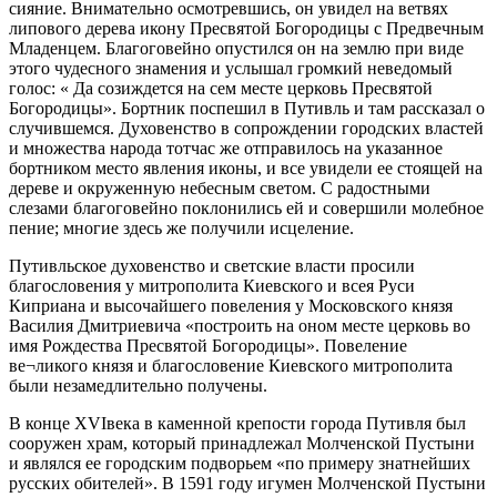
сияние. Внимательно осмотревшись, он увидел на ветвях
липового дерева икону Пресвятой Богородицы с Предвечным
Младенцем. Благоговейно опустился он на землю при виде
этого чудесного знамения и услышал громкий неведомый
голос: « Да созиждется на сем месте церковь Пресвятой
Богородицы». Бортник поспешил в Путивль и там рассказал о
случившемся. Духовенство в сопрождении городских властей
и множества народа тотчас же отправилось на указанное
бортником место явления иконы, и все увидели ее стоящей на
дереве и окруженную небесным светом. С радостными
слезами благоговейно поклонились ей и совершили молебное
пение; многие здесь же получили исцеление.
Путивльское духовенство и светские власти просили
благословения у митрополита Киевского и всея Руси
Киприана и высочайшего повеления у Московского князя
Василия Дмитриевича «построить на оном месте церковь во
имя Рождества Пресвятой Богородицы». Повеление
ве¬ликого князя и благословение Киевского митрополита
были незамедлительно получены.
В конце ХVIвека в каменной крепости города Путивля был
сооружен храм, который принадлежал Молченской Пустыни
и являлся ее городским подворьем «по примеру знатнейших
русских обителей». В 1591 году игумен Молченской Пустыни