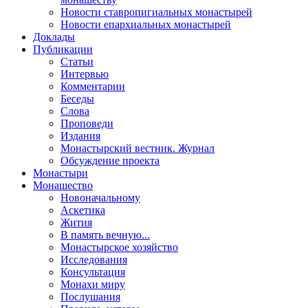
Новости ставропигиальных монастырей
Новости епархиальных монастырей
Доклады
Публикации
Статьи
Интервью
Комментарии
Беседы
Слова
Проповеди
Издания
Монастырский вестник. Журнал
Обсуждение проекта
Монастыри
Монашество
Новоначальному
Аскетика
Жития
В память вечную...
Монастырское хозяйство
Исследования
Консультация
Монахи миру
Послушания