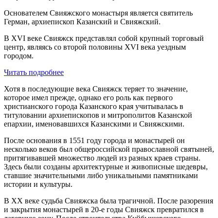
Основателем Свияжского монастыря является святитель
Герман, архиепископ Казанский и Свияжский.
В XVI веке Свияжск представлял собой крупный торговый
центр, являясь со второй половины XVI века уездным
городом.
Читать подробнее
Хотя в последующие века Свияжск теряет то значение,
которое имел прежде, однако его роль как первого
христианского города Казанского края учитывалась в
титуловании архиепископов и митрополитов Казанской
епархии, именовавшихся Казанскими и Свияжскими.
После основания в 1551 году города и монастырей он
несколько веков был общероссийской православной святыней,
притягивавшей множество людей из разных краев страны.
Здесь были созданы архитектурные и живописные шедевры,
ставшие значительными либо уникальными памятниками
истории и культуры.
В XX веке судьба Свияжска была трагичной. После разорения
и закрытия монастырей в 20-е годы Свияжск превратился в