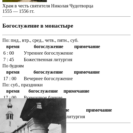
Храм в честь святителя Николая Чудотворца
1555 — 1556 гг.
Богослужение в монастыре
По: пнд., втр., сред., четв., пятн., суб.
время
богослужение
примечание
6 : 00
Утреннее богослужение
7 : 45
Божественная литургия
По будням
время
богослужение
примечание
17 : 00
Вечернее богослужение
По: суб., праздники
время
богослужение
примечание
17 : 00
Всенощное бдение
По: вск., праздники
время
богослужение
примечание
8 : 40
Часы. Божественная литургия
фотогалерея