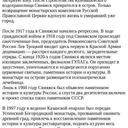
лагерную зону. После строительства Куйбышевского
водохранилища Свияжск превратился в остров. Только
возвращение монастырских комплексов Русской
Православной Церкви вдохнуло жизнь в умиравший уже
город.
После 1917 года в Свияжске начались репрессии. В ходе
гражданской войны в 1918 году под Свияжском происходят
ожесточенные бои, председатель Реввоенсовета Советской
России Лев Троцкий вводит здесь первую в Красной Армии
децимацию — расстрел каждого десятого, заградительные
отряды. С конца 1920-х годов Свияжск являлся местом
изоляции заключенных, филиалом ГУЛАГа. Он приходит в
запустение, уничтожаются и подвергаются поруганию
церковные святыни, памятники истории и культуры. В
монастыре на острове размещается психиатрическая
лечебница.
Лишь в 1960 году Свияжск был объявлен памятником
истории и культуры России, а спустя два десятилетия включен
в проект списка таких памятников СССР.
В 1997 году в ведение Казанской епархии был передан
Успенский Богородицкий монастырь, призванный оживить
древний град, привлечь к восстановлению памятников
истории и культуры реставраторов, поднять из руин весь