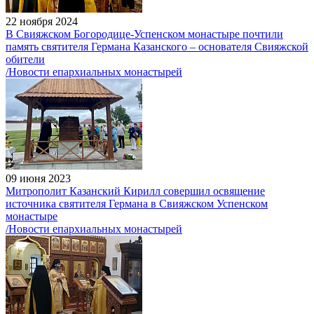
22 ноября 2024
В Свияжском Богородице-Успенском монастыре почтили
память святителя Германа Казанского – основателя Свияжской
обители
/Новости епархиальных монастырей
09 июня 2023
Митрополит Казанский Кирилл совершил освящение
источника святителя Германа в Свияжском Успенском
монастыре
/Новости епархиальных монастырей