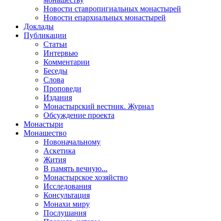
Новости ставропигиальных монастырей
Новости епархиальных монастырей
Доклады
Публикации
Статьи
Интервью
Комментарии
Беседы
Слова
Проповеди
Издания
Монастырский вестник. Журнал
Обсуждение проекта
Монастыри
Монашество
Новоначальному
Аскетика
Жития
В память вечную...
Монастырское хозяйство
Исследования
Консультация
Монахи миру
Послушания