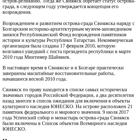
остров-реликвию. Тогда же Свияжск обретает статус острова-
града, в следующем году утверждается концепция его
возрождения.
Возрождением и развитием острова-града Свияжска наряду с
Болгарским историко-архитектурным музеем-заповедником
занялся Республиканский Фонд возрождения памятников
истории и культуры Республики Татарстан. Некоммерческая
организация была создана 17 февраля 2010, которую
возглавил ушедший с поста президента республики в марте
2010 года Минтимер Шаймиев.
В настоящее время в Свияжске и в Болгаре практически
завершены масштабные восстановительные работы,
начавшиеся весной 2010 года.
Свияжск по праву находится в списке самых исторически
значимых городов Российской Федерации, а два десятилетия
назад занесен в список ожидания для включения в объекты
культурного наследия ЮНЕСКО. На острове расположен 21
памятник федерального и мирового значения. 9 июля 2017
года Успенский собор и монастырь острова-града Свияжск
были включены в Список объектов Всемирного наследия
ЮНЕСКО.