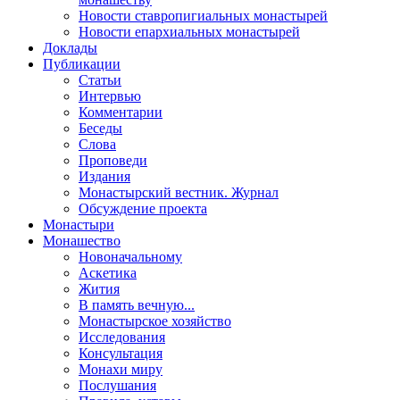
Новости ставропигиальных монастырей
Новости епархиальных монастырей
Доклады
Публикации
Статьи
Интервью
Комментарии
Беседы
Слова
Проповеди
Издания
Монастырский вестник. Журнал
Обсуждение проекта
Монастыри
Монашество
Новоначальному
Аскетика
Жития
В память вечную...
Монастырское хозяйство
Исследования
Консультация
Монахи миру
Послушания