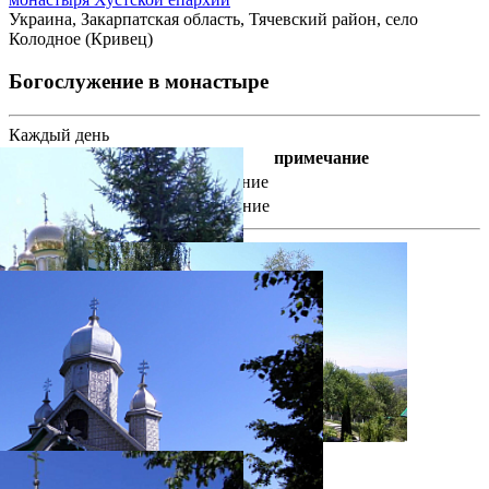
Украина, Закарпатская область, Тячевский район, село
Колодное (Кривец)
Богослужение в монастыре
Каждый день
время
богослужение
примечание
8 : 00
Утреннее богослужение
19 : 00
Вечерние богослужение
фотогалерея