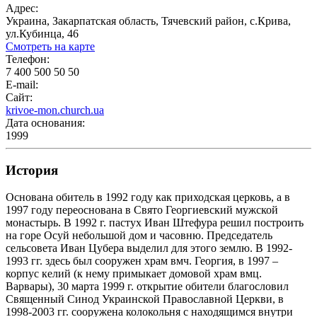
Адрес:
Украина, Закарпатская область, Тячевский район, с.Крива,
ул.Кубинца, 46
Смотреть на карте
Телефон:
7 400 500 50 50
E-mail:
Сайт:
krivoe-mon.church.ua
Дата основания:
1999
История
Основана обитель в 1992 году как приходская церковь, а в
1997 году переоснована в Свято Георгиевский мужской
монастырь. В 1992 г. пастух Иван Штефура решил построить
на горе Осуй небольшой дом и часовню. Председатель
сельсовета Иван Цубера выделил для этого землю. В 1992-
1993 гг. здесь был сооружен храм вмч. Георгия, в 1997 –
корпус келий (к нему примыкает домовой храм вмц.
Варвары), 30 марта 1999 г. открытие обители благословил
Священный Синод Украинской Православной Церкви, в
1998-2003 гг. сооружена колокольня с находящимся внутри