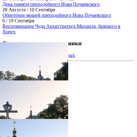
День памяти преподобного Иова Почаевского
28 Августа / 10 Сентября
Обретение мощей преподобного Иова Почаевского
6 / 19 Сентября
Воспоминание Чуда Архистратига Михаила, бывшего в
Хонех
Святыни и святые источники
Ковчег с частицами мощей святых
фотогалерея