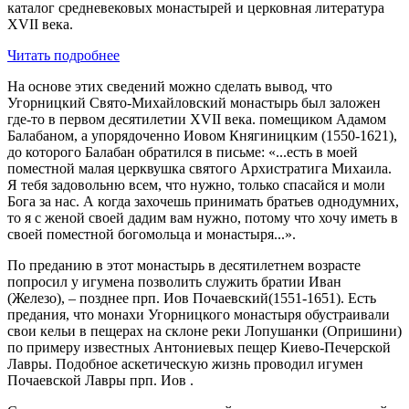
каталог средневековых монастырей и церковная литература
XVII века.
Читать подробнее
На основе этих сведений можно сделать вывод, что
Угорницкий Свято-Михайловский монастырь был заложен
где-то в первом десятилетии XVII века. помещиком Адамом
Балабаном, а упорядоченно Иовом Княгиницким (1550-1621),
до которого Балабан обратился в письме: «...есть в моей
поместной малая церквушка святого Архистратига Михаила.
Я тебя задовольню всем, что нужно, только спасайся и моли
Бога за нас. А когда захочешь принимать братьев однодумних,
то я с женой своей дадим вам нужно, потому что хочу иметь в
своей поместной богомольца и монастыря...».
По преданию в этот монастырь в десятилетнем возрасте
попросил у игумена позволить служить братии Иван
(Железо), – позднее прп. Иов Почаевский(1551-1651). Есть
предания, что монахи Угорницкого монастыря обустраивали
свои кельи в пещерах на склоне реки Лопушанки (Опришини)
по примеру известных Антониевых пещер Киево-Печерской
Лавры. Подобное аскетическую жизнь проводил игумен
Почаевской Лавры прп. Иов .