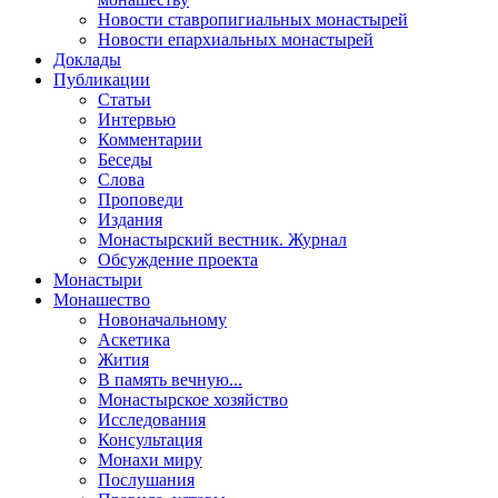
Новости ставропигиальных монастырей
Новости епархиальных монастырей
Доклады
Публикации
Статьи
Интервью
Комментарии
Беседы
Слова
Проповеди
Издания
Монастырский вестник. Журнал
Обсуждение проекта
Монастыри
Монашество
Новоначальному
Аскетика
Жития
В память вечную...
Монастырское хозяйство
Исследования
Консультация
Монахи миру
Послушания