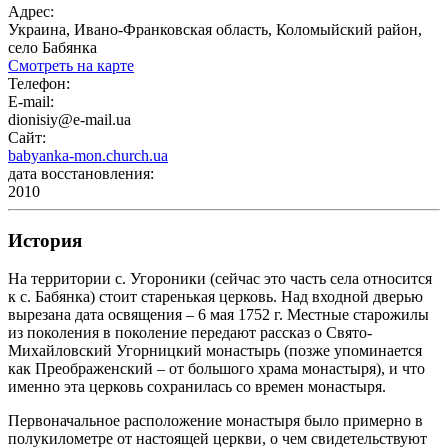
Адрес:
Украина, Ивано-Франковская область, Коломыйский район,
село Бабянка
Смотреть на карте
Телефон:
E-mail:
dionisiy@e-mail.ua
Сайт:
babyanka-mon.church.ua
дата восстановления:
2010
История
На территории с. Угороники (сейчас это часть села относится
к с. Бабянка) стоит старенькая церковь. Над входной дверью
вырезана дата освящения – 6 мая 1752 г. Местные старожилы
из поколения в поколение передают рассказ о Свято-
Михайловский Угорницкий монастырь (позже упоминается
как Преображенский – от большого храма монастыря), и что
именно эта церковь сохранилась со времен монастыря.
Первоначальное расположение монастыря было примерно в
полукилометре от настоящей церкви, о чем свидетельствуют