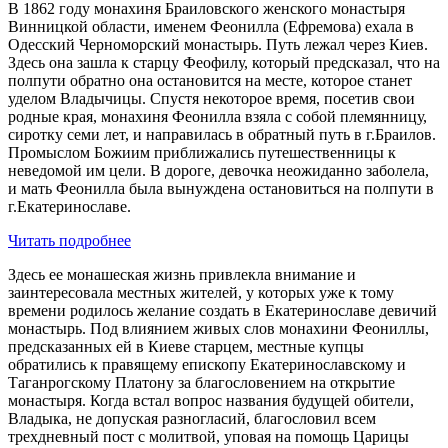
В 1862 году монахиня Браиловского женского монастыря
Винницкой области, именем Феонилла (Ефремова) ехала в
Одесский Черноморский монастырь. Путь лежал через Киев.
Здесь она зашла к старцу Феофилу, который предсказал, что на
полпути обратно она остановится на месте, которое станет
уделом Владычицы. Спустя некоторое время, посетив свои
родные края, монахиня Феонилла взяла с собой племянницу,
сиротку семи лет, и направилась в обратный путь в г.Браилов.
Промыслом Божиим приближались путешественницы к
неведомой им цели. В дороге, девочка неожиданно заболела,
и мать Феонилла была вынуждена остановиться на полпути в
г.Екатеринославе.
Читать подробнее
Здесь ее монашеская жизнь привлекла внимание и
заинтересовала местных жителей, у которых уже к тому
времени родилось желание создать в Екатеринославе девичий
монастырь. Под влиянием живых слов монахини Феониллы,
предсказанных ей в Киеве старцем, местные купцы
обратились к правящему епископу Екатеринославскому и
Таганрогскому Платону за благословением на открытие
монастыря. Когда встал вопрос названия будущей обители,
Владыка, не допуская разногласий, благословил всем
трехдневный пост с молитвой, уповая на помощь Царицы