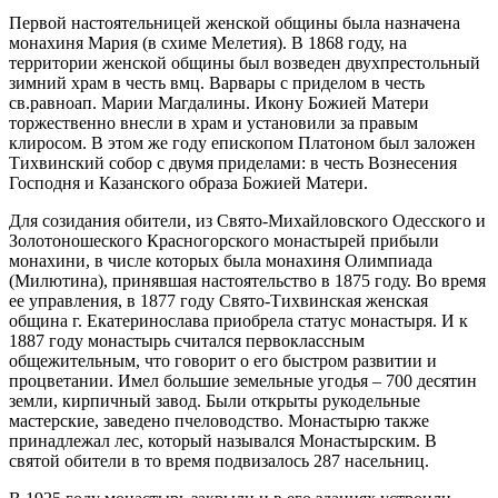
Первой настоятельницей женской общины была назначена
монахиня Мария (в схиме Мелетия). В 1868 году, на
территории женской общины был возведен двухпрестольный
зимний храм в честь вмц. Варвары с приделом в честь
св.равноап. Марии Магдалины. Икону Божией Матери
торжественно внесли в храм и установили за правым
клиросом. В этом же году епископом Платоном был заложен
Тихвинский собор с двумя приделами: в честь Вознесения
Господня и Казанского образа Божией Матери.
Для созидания обители, из Свято-Михайловского Одесского и
Золотоношеского Красногорского монастырей прибыли
монахини, в числе которых была монахиня Олимпиада
(Милютина), принявшая настоятельство в 1875 году. Во время
ее управления, в 1877 году Свято-Тихвинская женская
община г. Екатеринослава приобрела статус монастыря. И к
1887 году монастырь считался первоклассным
общежительным, что говорит о его быстром развитии и
процветании. Имел большие земельные угодья – 700 десятин
земли, кирпичный завод. Были открыты рукодельные
мастерские, заведено пчеловодство. Монастырю также
принадлежал лес, который назывался Монастырским. В
святой обители в то время подвизалось 287 насельниц.