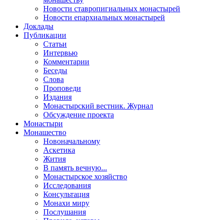
Новости ставропигиальных монастырей
Новости епархиальных монастырей
Доклады
Публикации
Статьи
Интервью
Комментарии
Беседы
Слова
Проповеди
Издания
Монастырский вестник. Журнал
Обсуждение проекта
Монастыри
Монашество
Новоначальному
Аскетика
Жития
В память вечную...
Монастырское хозяйство
Исследования
Консультация
Монахи миру
Послушания