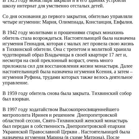
В 1925 году монастырь закрыли и в его зданиях устроили
школу интернат для умственно отсталых детей.
Со дня основания до первого закрытия, обителью управляли
четыре игумении: Мария, Олимпиада, Констанция, Евфалия.
В 1942 году молитвами и прошениями старых монахинь
обитель стала возрождаться. Настоятельницей была назначена
игумения Геннадия, которая с малых лет провела свою жизнь
в Тихвинской обители. Она с трепетом и молитвой хранила
чудотворный образ Владычицы в своей квартире 17 лет и,
несмотря на свой преклонный возраст, очень много
приложила сил для восстановления жизни монастыря. Далее
настоятельницей была назначена игумения Ксения, а затем –
игумения Руфина, трудами которых также велось деятельное
управление.
В 1959 году обитель снова была закрыта. Тихвинский собор
был взорван.
В 1997 году ходатайством Высокопреосвященнейшего
митрополита Иринея и решением Днепропетровской
областной сессии, Свято-Тихвинский женский монастырь
был передан в собственность Днепропетровской епархии
Украинской Православной Церкви . Настоятельницей была
назначена игумения Марина (в схиме Матрона). После