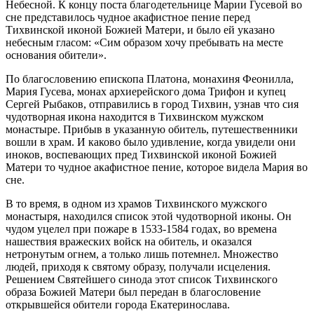
Небесной. К концу поста благодетельнице Марии Гусевой во
сне представилось чудное акафистное пение перед
Тихвинской иконой Божией Матери, и было ей указано
небесным гласом: «Сим образом хочу пребывать на месте
основания обители».
По благословению епископа Платона, монахиня Феонилла,
Мария Гусева, монах архиерейского дома Трифон и купец
Сергей Рыбаков, отправились в город Тихвин, узнав что сия
чудотворная икона находится в Тихвинском мужском
монастыре. Прибыв в указанную обитель, путешественники
вошли в храм. И каково было удивление, когда увидели они
иноков, воспевающих пред Тихвинской иконой Божией
Матери то чудное акафистное пение, которое видела Мария во
сне.
В то время, в одном из храмов Тихвинского мужского
монастыря, находился список этой чудотворной иконы. Он
чудом уцелел при пожаре в 1533-1584 годах, во времена
нашествия вражеских войск на обитель, и оказался
нетронутым огнем, а только лишь потемнел. Множество
людей, приходя к святому образу, получали исцеления.
Решением Святейшего синода этот список Тихвинского
образа Божией Матери был передан в благословение
открывшейся обители города Екатеринослава.