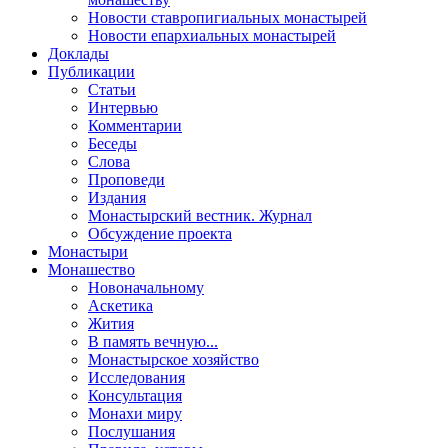
Новости ставропигиальных монастырей
Новости епархиальных монастырей
Доклады
Публикации
Статьи
Интервью
Комментарии
Беседы
Слова
Проповеди
Издания
Монастырский вестник. Журнал
Обсуждение проекта
Монастыри
Монашество
Новоначальному
Аскетика
Жития
В память вечную...
Монастырское хозяйство
Исследования
Консультация
Монахи миру
Послушания