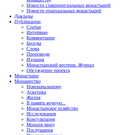
Новости ставропигиальных монастырей
Новости епархиальных монастырей
Доклады
Публикации
Статьи
Интервью
Комментарии
Беседы
Слова
Проповеди
Издания
Монастырский вестник. Журнал
Обсуждение проекта
Монастыри
Монашество
Новоначальному
Аскетика
Жития
В память вечную...
Монастырское хозяйство
Исследования
Консультация
Монахи миру
Послушания