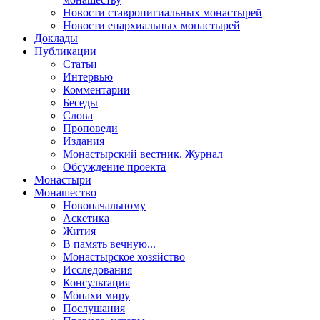
Новости ставропигиальных монастырей
Новости епархиальных монастырей
Доклады
Публикации
Статьи
Интервью
Комментарии
Беседы
Слова
Проповеди
Издания
Монастырский вестник. Журнал
Обсуждение проекта
Монастыри
Монашество
Новоначальному
Аскетика
Жития
В память вечную...
Монастырское хозяйство
Исследования
Консультация
Монахи миру
Послушания