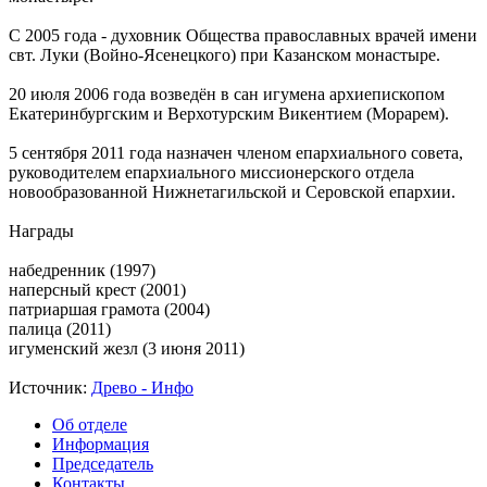
С 2005 года - духовник Общества православных врачей имени
свт. Луки (Войно-Ясенецкого) при Казанском монастыре.
20 июля 2006 года возведён в сан игумена архиепископом
Екатеринбургским и Верхотурским Викентием (Морарем).
5 сентября 2011 года назначен членом епархиального совета,
руководителем епархиального миссионерского отдела
новообразованной Нижнетагильской и Серовской епархии.
Награды
набедренник (1997)
наперсный крест (2001)
патриаршая грамота (2004)
палица (2011)
игуменский жезл (3 июня 2011)
Источник:
Древо - Инфо
Об отделе
Информация
Председатель
Контакты