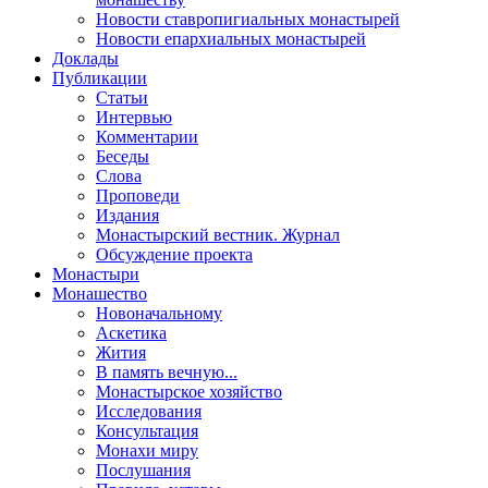
Новости ставропигиальных монастырей
Новости епархиальных монастырей
Доклады
Публикации
Статьи
Интервью
Комментарии
Беседы
Слова
Проповеди
Издания
Монастырский вестник. Журнал
Обсуждение проекта
Монастыри
Монашество
Новоначальному
Аскетика
Жития
В память вечную...
Монастырское хозяйство
Исследования
Консультация
Монахи миру
Послушания