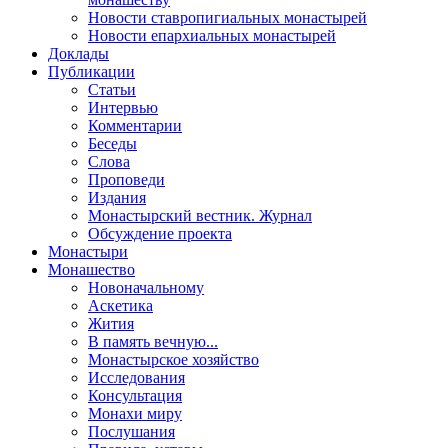
Новости ставропигиальных монастырей
Новости епархиальных монастырей
Доклады
Публикации
Статьи
Интервью
Комментарии
Беседы
Слова
Проповеди
Издания
Монастырский вестник. Журнал
Обсуждение проекта
Монастыри
Монашество
Новоначальному
Аскетика
Жития
В память вечную...
Монастырское хозяйство
Исследования
Консультация
Монахи миру
Послушания