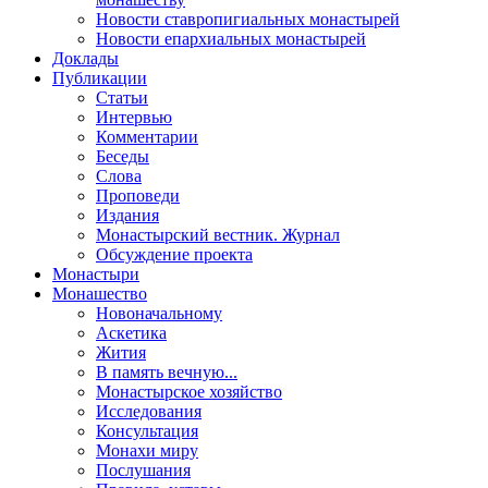
Новости ставропигиальных монастырей
Новости епархиальных монастырей
Доклады
Публикации
Статьи
Интервью
Комментарии
Беседы
Слова
Проповеди
Издания
Монастырский вестник. Журнал
Обсуждение проекта
Монастыри
Монашество
Новоначальному
Аскетика
Жития
В память вечную...
Монастырское хозяйство
Исследования
Консультация
Монахи миру
Послушания