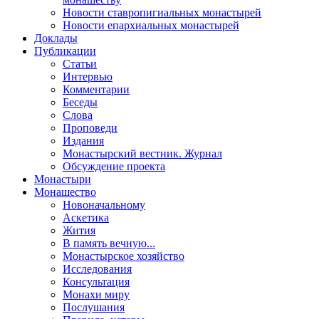
Новости ставропигиальных монастырей
Новости епархиальных монастырей
Доклады
Публикации
Статьи
Интервью
Комментарии
Беседы
Слова
Проповеди
Издания
Монастырский вестник. Журнал
Обсуждение проекта
Монастыри
Монашество
Новоначальному
Аскетика
Жития
В память вечную...
Монастырское хозяйство
Исследования
Консультация
Монахи миру
Послушания