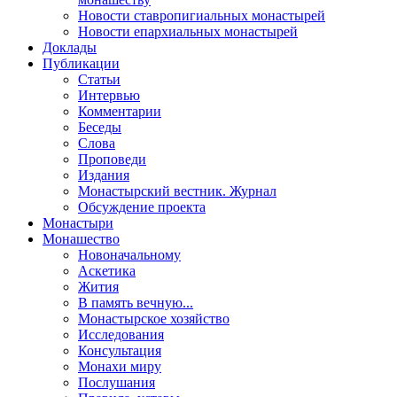
Новости ставропигиальных монастырей
Новости епархиальных монастырей
Доклады
Публикации
Статьи
Интервью
Комментарии
Беседы
Слова
Проповеди
Издания
Монастырский вестник. Журнал
Обсуждение проекта
Монастыри
Монашество
Новоначальному
Аскетика
Жития
В память вечную...
Монастырское хозяйство
Исследования
Консультация
Монахи миру
Послушания