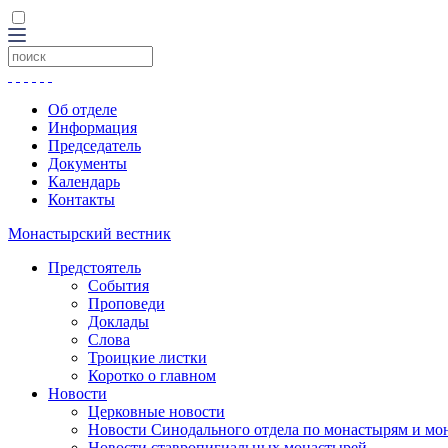
Об отделе
Информация
Председатель
Документы
Календарь
Контакты
Монастырский вестник
Предстоятель
События
Проповеди
Доклады
Слова
Троицкие листки
Коротко о главном
Новости
Церковные новости
Новости Синодального отдела по монастырям и мо
Новости ставропигиальных монастырей