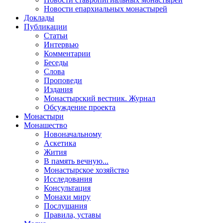
Новости епархиальных монастырей
Доклады
Публикации
Статьи
Интервью
Комментарии
Беседы
Слова
Проповеди
Издания
Монастырский вестник. Журнал
Обсуждение проекта
Монастыри
Монашество
Новоначальному
Аскетика
Жития
В память вечную...
Монастырское хозяйство
Исследования
Консультация
Монахи миру
Послушания
Правила, уставы