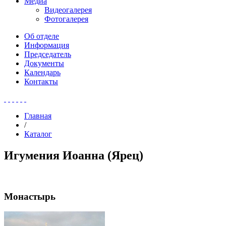
Медиа
Видеогалерея
Фотогалерея
Об отделе
Информация
Председатель
Документы
Календарь
Контакты
Главная
/
Каталог
Игумения Иоанна (Ярец)
Монастырь