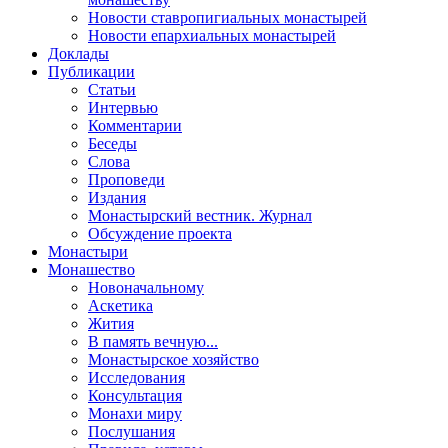
Новости ставропигиальных монастырей
Новости епархиальных монастырей
Доклады
Публикации
Статьи
Интервью
Комментарии
Беседы
Слова
Проповеди
Издания
Монастырский вестник. Журнал
Обсуждение проекта
Монастыри
Монашество
Новоначальному
Аскетика
Жития
В память вечную...
Монастырское хозяйство
Исследования
Консультация
Монахи миру
Послушания