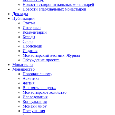
Новости ставропигиальных монастырей
Новости епархиальных монастырей
Доклады
Публикации
Статьи
Интервью
Комментарии
Беседы
Слова
Проповеди
Издания
Монастырский вестник. Журнал
Обсуждение проекта
Монастыри
Монашество
Новоначальному
Аскетика
Жития
В память вечную...
Монастырское хозяйство
Исследования
Консультация
Монахи миру
Послушания