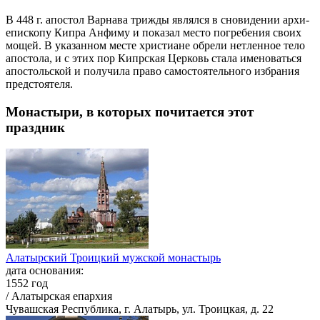
В 448 г. апо­стол Вар­на­ва три­жды яв­лял­ся в сно­ви­де­нии ар­хи­
епи­ско­пу Ки­п­ра Ан­фи­му и по­ка­зал ме­сто по­гре­бе­ния сво­их
мо­щей. В ука­зан­ном ме­сте хри­сти­ане об­ре­ли нетлен­ное те­ло
апо­сто­ла, и с этих пор Кипр­ская Цер­ковь ста­ла име­но­вать­ся
апо­столь­ской и по­лу­чи­ла пра­во са­мо­сто­я­тель­но­го из­бра­ния
пред­сто­я­те­ля.
Монастыри, в которых почитается этот
праздник
Алатырский Троицкий мужской монастырь
дата основания:
1552 год
/ Алатырская епархия
Чувашская Республика, г. Алатырь, ул. Троицкая, д. 22