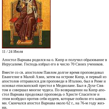
11 / 24 Июля
Апо­стол Вар­на­ва ро­дил­ся на о. Кипр и по­лу­чил об­ра­зо­ва­ние в
Иеру­са­ли­ме. Гос­подь из­брал его в чис­ло 70 Сво­их уче­ни­ков.
Вме­сте со св. апо­сто­лом Пав­лом дол­гое вре­мя про­по­ве­до­вал
Еван­ге­лие в Ма­лой Азии, за­тем на ост­ро­ве Кипр, и пер­вый из
апо­сто­лов от­пра­вил­ся для про­по­ве­ди в Ита­лию, был в Ри­ме и
ос­но­вал епи­скоп­ский пре­стол в Ме­дио­лане. Был в Ду­хе Свя­
том и со­вер­шал мно­гие чу­де­са. По воз­вра­ще­нии на Кипр апо­
стол Вар­на­ва про­дол­жал про­по­ведь о Хри­сте Спа­си­те­ле и
этим воз­бу­дил про­тив се­бя иуде­ев, ко­то­рые по­би­ли его кам­ня­
ми. Скон­чал­ся апо­стол Вар­на­ва око­ло 62 г., на 76-м го­ду жиз­
ни.