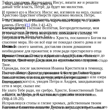
Тобою умоляемь Жизнодавец Иисус, вязати же и решити
– Мы нашли Мессию, Христа.
давый тебе власть, Петре, да будет ми милостив.
И привел его к Иисусу. Иисус же, взглянув на него, сказал:
Христово Царствие отверсти прилежно молися, Петре,
Божественную твою память верою несумненною чтущим.
– Ты Симон, сын Ионин, ты наречешься Кифа, что значит
камень (Петр)
[1]
(Ин.1:41-42).
Богородичен:
Госпоже Всепетая, Богородительнице, моя
помышления Твоими молитвами очистивши, покажи мя
И тотчас святой Петр возгорелся любовью к Господу,
благоплодна, Мати всех Бога.
уверовав в Него как истинного Христа, посланного Богом на
спасение мира. Но он всё еще не покидал своего дома и не
Песнь 5
оставлял своего занятия, доставляя своим домашним
необходимое для прожития; в этом ради престарелого отца
помогал иногда Симону и брат его Андрей; так жили они до
Ирмос:
Стяжавый ны, избранныя люди Кровию Твоею,
времени призвания Господом на апостольское служение.
Господи, Твой мир даждь нам,во единомыслии сохраняя стадо
Твое.
Однажды, после заключения Иоанна Крестителя в темницу,
Господь Иисус Христос проходил близ моря Галилейского
Иже от любве приим дерзновение к Богу, достойно чудим
(оно известно еще под именем моря Тивериадского или озера
бываше ловец и невежда, чудодействуя преславно
Геннисаретского) и, увидев Петра и Андрея, закидывающих
благодатию.
сети в море, сказал им:
Не злато Тебе ради, ни сребро, Христе, Божественный Твой
– Идите за Мною, и Я сделаю вас ловцами человеков
апостол, но добродетель стяжав, чудес обогатися силою.
(Мф.4:18-20).
Исправляхуся стопы и глезне хромых, действенным твоим
Какими же именно ловцами Господь хотел сделать их – на это
глаголом: Божественным бо Духом совершахуся преславныя