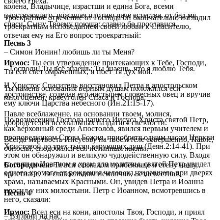
своего греха.
колена, Владычице, израстши и едина Бога, всеми
царствующаго, рождшая плотию паче естества, от бед мя
Троекратное отречение от Господа он окончательно изгладил
спаси, Сыну Твоему поюща: славно бо прославися.
троекратным исповеданием своей любви к Спасителю,
отвечая ему на Его вопрос троекратный:
Песнь 3
– Симон Ионин! любишь ли ты Меня?
Ирмос:
Ты еси утверждение притекающих к Тебе, Господи,
– Господи! Ты всё знаешь; Ты знаешь, что я люблю Тебя.
Ты еси свет омраченных, и поет Тя дух мой.
И Христос Спаситель восстановил Петра в апостольском
Ты камень основания верным душам положился еси
достоинстве, соделав его пастырем словесных овец и вручив
многоценен, краеуголен Спаса и Господа.
ему ключи Царства небесного (Ин.21:15-17).
Павле всеблаженне, на основании твоем, молися,
По вознесении Господа нашего Иисуса Христа святой Петр,
добродетелей всехвальных наздатися светлости.
как верховный среди Апостолов, явился первым учителем и
проповедником Слова Божия, приобретя одним часом Церкви
Всегда мертвость Иисусову на твоем теле совершенно, Павле,
Христовой до трех тысяч верующих душ (Деян.2:14-41). При
обносяй, сподобился еси истинныя жизни.
этом он обнаружил и великую чудодейственную силу. Входя
со святым Иоанном в храм для молитвы, святой Петр увидел
Богородичен:
Тя вси стяжахом прибежище и стену нашу,
одного хромого от рождения человека, сидевшего при дверях
христиане, Тя славословим немолчно, Безневестная.
храма, называемых Красными. Он, увидев Петра и Иоанна
просил у них милостыни. Петр с Иоанном, всмотревшись в
Песнь 4
него, сказали:
Ирмос:
Всел еси на кони, апостолы Твоя, Господи, и приял
– Взгляни на нас.