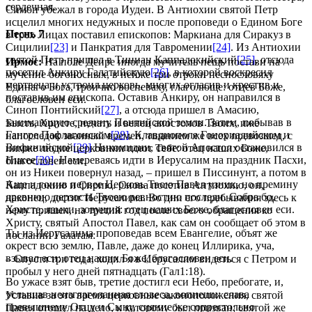
сердечная.
Симон убежал в города Иудеи. В Антиохии святой Петр
исцелил многих недужных и после проповеди о Едином Боге
Песнь 7
в трех Лицах поставил епископов: Маркиана для Сиракуз в
Сицилии
[23]
и Панкратия для Тавромении
[24]
. Из Антиохии
святой Петр пришел в Тиниан Каппадокийский
[25]
, отсюда
Ирмос:
На поле Деире иногда мучитель пещь постави на
посетил Анкиру Галатийскую
[26]
, в которой воскресил
мучение богоносных, в нейже три отроки песнословяху
мертвеца и устроил церковь, многих огласив и крестив и
Единаго Бога, троично воспеваху, глаголюще: отцев Боже,
поставив им епископа. Оставив Анкиру, он направился в
благословен еси.
Синоп Понтийский
[27]
, а отсюда пришел в Амасию,
занимающую средину Понтийской земли. Затем, побывав в
Бысть, Христе, печать и венец апостолов Твоих, иже
Гангре Пафлагонском
[28]
, Клавдиополе Гонориадийском и
напоследок званный времен, тщанием же всех превозшед, с
Вифинийской
[29]
Никомидии, святой Апостол остановился в
нимже людие церковнии поют Тебе: отец наших Боже,
Никее
[30]
. Намереваясь идти в Иерусалим на праздник Пасхи,
благословен еси.
он из Никеи повернул назад, – пришел в Писсинунт, а потом в
Аще и гонив первее Церковь Твою Павел узник, но премину
Каппадокию и Сирию. Снова посетив Антиохию, он,
древнюю дерзость Твоею ревностию последи. Собра бо,
наконец, достиг Иерусалима. Во дни его пребывания здесь к
Христе, языки, зовущия: отец наших Боже, благословен еси.
нему пришел, на третий год после своего обращения ко
Христу, святый Апостол Павел, как сам он сообщает об этом в
Ты из Иерусалима проповедав всем Евангелие, объят же
послании Галатам:
окрест всю землю, Павле, даже до конец Иллирика, уча,
взывал еси: отец наших Боже, благословен еси.
– Спустя три года, ходил я в Иерусалим видеться с Петром и
пробыл у него дней пятнадцать (Гал1:18).
Во ужасе взят быв, третие достигл еси Небо, пребогате, и,
услышав неизглаголанная словеса, вопиеши: слава
Уставив за это время церковные законоположения, святой
превышнему Отцу и Сыну, сияние же сопрестольно
Павел отошел на дело, к которому был призван; святой же