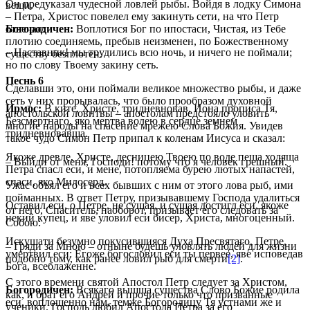
Он предуказал чудесной ловлей рыбы. Войдя в лодку Симона
вещи.
– Петра, Христос повелел ему закинуть сети, на что Петр
отвечал:
Богородичен:
Воплотися Бог по ипостаси, Чистая, из Тебе
плотию соединяемь, пребыв неизменен, по Божественному
– Наставник! мы трудились всю ночь, и ничего не поймали;
существу безплотен.
но по слову Твоему закину сеть.
Песнь 6
Сделавши это, они поймали великое множество рыбы, и даже
сеть у них прорывалась, что было прообразом духовной
Ирмос:
В ките, Христе, тридневновав, Иона прописа Тя,
апостольской ловитвы – апостолам предстояло уловить
Безсмертнаго, яко мертва волею в сердце земнем
многие народы на спасение мрежею Слова Божия. Увидев
тридневновавша.
такое чудо Симон Петр припал к коленам Иисуса и сказал:
Якоже древле, Христе, десницею Твоею по воде пеша ходяща
– Выйди от меня, Господи! потому что я человек грешный.
Петра спасл еси, и мене, потопляема бурею лютых напастей,
спаси, яко Милосерд.
Ужас объял его и всех бывших с ним от этого лова рыб, ими
пойманных. В ответ Петру, призывавшему Господа удалиться
Оставил еси, о Петре, не сущая, и сущая достигл еси, якоже
от него, Спаситель, наоборот, призывает его следовать за
некий купец, и яве уловил еси бисер, Христа, многоценный.
Собою:
Искушати безумно покусившияся Духа Пресвятаго, Петре,
– Гряди за Мною – отныне будешь уловлять людей для жизни
умертвил еси: Егоже богословил еси ты первее, яве исповедав
подобно тому, как ранее ловил рыб для смерти
[2]
.
Бога, всеблаженне.
С этого времени святой Апостол Петр следует за Христом,
Богородичен:
Всякаго вышша существа Слово Божие родила
как, и брат его Андрей и прочие только что призванные
еси, воплощенно нам, темже Богородицу Тя устнами же и
ученики. Господь любил Апостола Петра за его