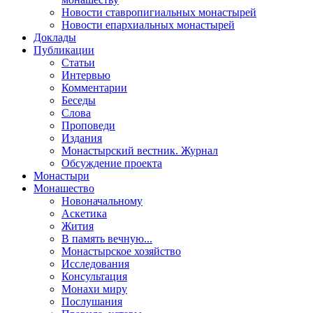
Новости ставропигиальных монастырей
Новости епархиальных монастырей
Доклады
Публикации
Статьи
Интервью
Комментарии
Беседы
Слова
Проповеди
Издания
Монастырский вестник. Журнал
Обсуждение проекта
Монастыри
Монашество
Новоначальному
Аскетика
Жития
В память вечную...
Монастырское хозяйство
Исследования
Консультация
Монахи миру
Послушания