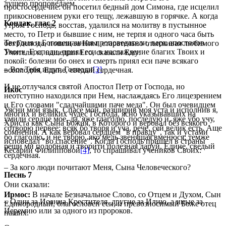
душею проповедаем.
простосердечие: он посетил бедный дом Симона, где исцелил
прикосновением руки его тещу, лежавшую в горячке. А когда
Кондак, глас 2
утром Господь, восстав, удалился на молитву в пустынное
место, то Петр и бывшие с ним, не терпя и одного часа быть
Твердыя и Боговещанныя проповедатели, верх апостолов
без Господа, пошли за Ним, старательно отыскивая любимого
Твоих, Господи, приял еси в наслаждение благих Твоих и
Учителя; и, нашедши Его, сказали Ему:
покой: болезни бо онех и смерть приял еси паче всякаго
– Все Тебя ищут, Господи
[3]
.
всеплодия, Едине, сведый сердечная.
И не отлучался святой Апостол Петр от Господа, но
Икос
неотступно находился при Нем, наслаждаясь Его лицезрением
и Его словами "сладчайшими паче меда". Он был очевидцем
Уясни мой язык, Спасе мой, разширив моя уста и исполнив я,
многих и великих чудес Господа, ясно указывавших на
умили сердце мое, да, яже глаголю, последую и, яже убо учу,
Христа как Сына Божия, в Которого и веровал без всякого
сотворю первее: всяк бо творя и уча, рече, сей велик есть. Аще
сомнения. А как веровал сердцем "в правду", так и устами
бо глаголю, и не творю, яко медь звенящая вменюся; темже
исповедал "во спасение". Когда Господь пришел в страны
рещи ми подобная и творити полезная даруй, Едине, сведый
Кесарии Филипповой
[4]
, то спрашивал учеников Своих:
сердечная.
– За кого люди почитают Меня, Сына Человеческого?
Песнь 7
Они сказали:
Ирмос:
В начале Безначальное Слово, со Отцем и Духом, Сын
– Одни за Иоанна Крестителя, другие за Илию, а иные за
Единородный, благословен еси, и превозносимый Боже отец
Иеремию или за одного из пророков.
наших.