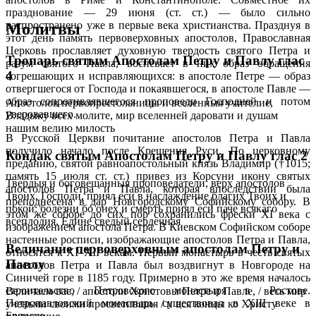
празднование — 29 июня (ст. ст.) — было сильно
распространено уже в первые века христианства. Празднуя в
Молитвы
этот день память первоверховных апостолов, Православная
Церковь прославляет духовную твердость святого Петра и
Тропарь святым Апостолам Петру и Павлу глас
разум святого Павла, воспевает в них образ обращения
4
согрешающих и исправляющихся: в апостоле Петре — образ
отвергшегося от Господа и покаявшегося, в апостоле Павле —
образ сопротивлявшегося проповеди Господней и потом
Апостолов первопрестольницы и вселенныя учителие,
уверовавшего.
Владыку всех молите, мир вселенней даровати и душам
нашим велию милость
В Русской Церкви почитание апостолов Петра и Павла
получило начало после Крещения Руси. По церковному
Кондак святым Апостолам Петру и Павлу глас 2
преданию, святой равноапостольный князь Владимир (†1015;
память 15 июля ст. ст.) привез из Корсуни икону святых
Твердыя и боговещанныя проповедатели, верх апостолов
апостолов Петра и Павла, которая впоследствии была
Твоих, Господи, приял еси в наслаждение благих Твоих и
преподнесена в дар Новгородскому Софийскому собору. В
покой: болезни бо онех и смерть приял еси паче всякаго
этом же соборе до сих пор сохранились фрески XI века с
всеплодия, Едине сведый сердечная
изображением апостола Петра. В Киевском Софийском соборе
настенные росписи, изображающие апостолов Петра и Павла,
Величание первоверховным апостолам Петру и
относятся к XI–XII векам. Первый монастырь в честь святых
Павлу
апостолов Петра и Павла был воздвигнут в Новгороде на
Синичей горе в 1185 году. Примерно в это же время началось
строительство Петровского монастыря в Ростове.
Величаем вас, / апостоли Христовы Петре и Павле, / весь мир
Петропавловский монастырь существовал в XIII веке в
ученьми своими просветившия / и вся концы ко Христу
Брянске.