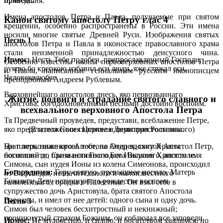
приведшия.
Имена апостолов Петра и Павла, получаемые при святом
Канон святому апостолу Петру глас 4
крещении, особенно распространены в России. Эти имена
носили многие святые Древней Руси. Изображения святых
Песнь 1
апостолов Петра и Павла в иконостасе православного храма
стали неизменной принадлежностью деисусного чина.
Ирмос:
Несть Тебе подобен, препрославленный Господи,
Особенно известны иконы первоверховных апостолов Петра
рукою бо крепкою избавил еси люди, яже стяжал еси,
и Павла, написанные гениальным русским иконописцем
Человеколюбче.
преподобным Андреем Рублевым.
Верховнейшаго апостолов днесь, яко первозваннаго
Житие, подвиги и страдание святого славного и
Христова, богодохновенными песньми достойно воспоим.
всехвального верховного Апостола Петра
Тя Предвечный проуведев, предустави, всеблаженне Петре,
(В изложении святителя Димитрия Ростовского)
яко предстателя Своея Церкве и первопрестольника.
Брат первозванного Апостола Андрея, святой Апостол Петр,
Ни плоть, ниже кровь тебе, но Отец вдохну Христа
носивший до призвания Господом Иисусом Христом имя
богословити, Сына истиннаго Бога Вышняго, апостоле.
Симона, сын иудея Ионы из колена Симеонова, происходил
Богородичен:
Гору святую, превышнее носило, Матерь
из Вифсаиды, незначительного и малоизвестного
Божию и Деву истинную по рождестве воспоем.
галилейского городка в Палестине. Он взял себе в
супружество дочь Аристовула, брата святого Апостола
Варнавы, и имел от нее детей: одного сына и одну дочь.
Песнь 3
Симон был человек бесхитростный и некнижный;
проникнутый страхом Божиим, он соблюдал все заповеди
Ирмос:
Не мудростию, и силою, и богатством хвалимся, но