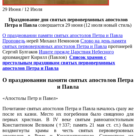
29 Июня / 12 Июля
Празднование дня святых первоверховных апостолов
Петра и Павла
совершается 29 июня (12 июля новый стиль)
О праздновании памяти святых апостолов Петра и Павла
Проповедь
иерей Михаил Немнонов
Слово на день памяти
святых первоверховных апостолов Петра и Павла
протоиерей
Сергий Булгаков
Ищите прежде Царствия Небесного
архимандрит Кирилл (Павлов)
Список храмов с
престольным праздником святых первоверховных
апостолов Петра и Павла
О праздновании памяти святых апостолов Петра
и Павла
«Апостолы Петр и Павел»
Почитание святых апостолов Петра и Павла началось сразу же
после их казни. Место их погребения было священно для
первых христиан. В IV веке святым равноапостольным
Константином Великим (†337; память 21 мая ст. ст.) были
воздвигнуты храмы в честь святых первоверховных
апостолов в Риме и Константинополе. Совместное их