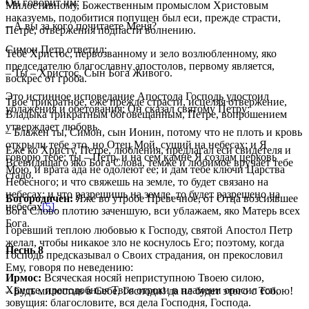
Он говорит им:
Милостивному, Божественным промыслом Христовым
наказуемь, подобитися попущен был еси, прежде страсти,
– А вы за кого почитаете Меня?
Петре, отвержения подпасти волнению.
Симон Петр ответил:
Тебе Христос, первозванному и зело возлюбленному, яко
председателю благославну апостолов, первому является,
– Ты – Христос, Сын Бога Живого.
воскрес от гроба.
Это истинное исповедание Апостола Господь удостоил
Твое трикратное, еже прежде страсти, исцеляя отвержение,
ублажения и обетования; Он сказал святому Петру:
Владыка трикратным боговещанным, Петре, вопрошением
утверждает любовь.
– Блажен ты, Симон, сын Ионин, потому что не плоть и кровь
открыли тебе это, но Отец Мой, сущий на небесах; и Я
Еже ко Христу, Петре, любления, предлагал еси свидетеля и
говорю тебе: ты – Петр, и на сем камне Я создам церковь
Всевидящаго яко Бога Слова, темже и любимое вручает тебе
Мою, и врата ада не одолеют ее; и дам тебе ключи Царства
стадо.
Небесного; и что свяжешь на земле, то будет связано на
небесах; и что разрешишь на земле, то будет разрешено на
Богородичен:
Яже во утробе Превечное, от Отца возсиявшее
небесах
[5]
.
Бога Слово плотию заченшую, вси ублажаем, яко Матерь всех
Бога.
Горевший теплою любовью к Господу, святой Апостол Петр
желал, чтобы никакое зло не коснулось Его; поэтому, когда
Песнь 8
Господь предсказывал о Своих страдания, он прекословил
Ему, говоря по неведению:
Ирмос:
Всяческая носяй неприступною Твоею силою,
Христе, преподобныя Твоя отроки в пламени оросил еси,
– Будь милостив в Себе, Господи! да не будет этого с Тобою!
зовущия: благословите, вся дела Господня, Господа.