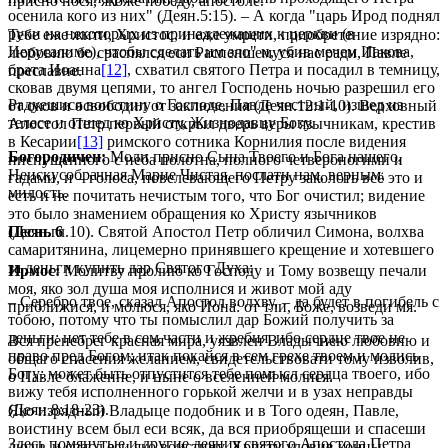
присно нося, якоже победу, апостоле.
осенила кого из них" (Деян.5:15). – А когда "царь Ирод поднял
руки на некоторых из принадлежащих к церкви (в
Тебе еже жити, Христос, и еже умрети, приобретение изрядно:
Иерусалиме), чтобы сделать им зло" и, убив мечем Иакова,
любовию бо сраспялся еси Распеншемуся нас ради, Павле
брата Иоанна
[12]
, схватил святого Петра и посадил в темницу,
преславне.
сковав двумя цепями, то ангел Господень ночью разрешил его
Радуешися воистину о Господе, Павле честный, изшед из
от оков и освободил от заключения (Деян.12:1-10). Верховный
телесе и отшед ко Христу, Жизнодавцу Богу.
Апостол Петр первый открыл дверь веры язычникам, крестив
в Кесарии
[13]
римского сотника Корнилия после видения
Богородичен:
Моли присно Сына Твоего и Бога нашего,
ниспущенного с неба полотна, полного четвероногими и
Неискусобрачная Марие Чистая, послати нам, верным,
гадами, и – голоса, повелевающего Петру заколоть всё это и
милость.
есть и не почитать нечистым того, что Бог очистил; видение
это было знамением обращения ко Христу язычников
(Деян.гл.10). Святой Апостол Петр обличил Симона, волхва
Песнь 6
самаритянина, лицемерно принявшего крещение и хотевшего
за деньги купить дар Святого Духа:
Ирмос:
Молитву пролию ко Господу и Тому возвещу печали
моя, яко зол душа моя исполнися и живот мой аду
– Серебро твое, сказал Апостол волхву, – да будет в погибель с
приближися, и молюся, яко Иона: от тли, Боже, возведи мя.
тобою, потому что ты помыслил дар Божий получить за
деньги: нет тебе в сем части и жребия, ибо сердце твое не
Вся пренебрег красная мира, уязвлен Владычнею любовию и
право пред Богом; итак покайся в сем грехе твоем и молись
общаго спасения желанием, свидетельствовати тому изволив,
Богу: может быть отпустится тебе помысл сердца твоего, ибо
о Павле блаженне, и ныне о вселенней молися.
вижу тебя исполненного горькой желчи и в узах неправды
(Деян.8:18-23).
Яко изрядный Владыце подобник и в Того одеян, Павле,
воистину всем был еси всяк, да вся приобрящеши и спасеши
Здесь помянутые и другие деяния святого Апостола Петра
люди, и спасл еси яко воистину, Христу уловив концы.