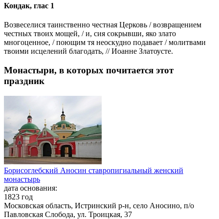
Кондак, глас 1
Возвеселися таинственно честная Церковь / возвращением
честных твоих мощей, / и, сия сокрывши, яко злато
многоценное, / поющим тя неоскудно подавает / молитвами
твоими исцелений благодать, // Иоанне Златоусте.
Монастыри, в которых почитается этот
праздник
Борисоглебский Аносин ставропигиальный женский
монастырь
дата основания:
1823 год
Московская область, Истринский р-н, село Аносино, п/о
Павловская Слобода, ул. Троицкая, 37