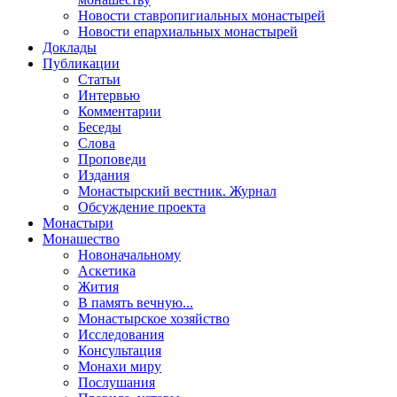
Новости ставропигиальных монастырей
Новости епархиальных монастырей
Доклады
Публикации
Статьи
Интервью
Комментарии
Беседы
Слова
Проповеди
Издания
Монастырский вестник. Журнал
Обсуждение проекта
Монастыри
Монашество
Новоначальному
Аскетика
Жития
В память вечную...
Монастырское хозяйство
Исследования
Консультация
Монахи миру
Послушания