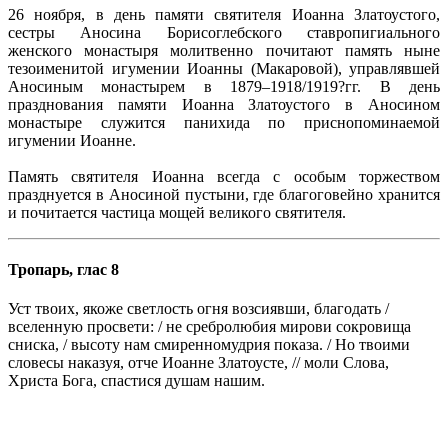
26 ноября, в день памяти святителя Иоанна Златоустого,
сестры Аносина Борисоглебского ставропигиального
женского монастыря молитвенно почитают память ныне
тезоименитой игумении Иоанны (Макаровой), управлявшей
Аносиным монастырем в 1879–1918/1919?гг. В день
празднования памяти Иоанна Златоустого в Аносином
монастыре служится панихида по приснопоминаемой
игумении Иоанне.
Память святителя Иоанна всегда с особым торжеством
празднуется в Аносиной пустыни, где благоговейно хранится
и почитается частица мощей великого святителя.
Тропарь, глас 8
Уст твоих, якоже светлость огня возсиявши, благодать /
вселенную просвети: / не сребролюбия мирови сокровища
сниска, / высоту нам смиренномудрия показа. / Но твоими
словесы наказуя, отче Иоанне Златоусте, // моли Слова,
Христа Бога, спастися душам нашим.