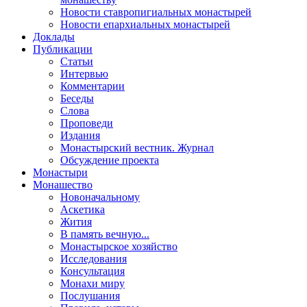
Новости ставропигиальных монастырей
Новости епархиальных монастырей
Доклады
Публикации
Статьи
Интервью
Комментарии
Беседы
Слова
Проповеди
Издания
Монастырский вестник. Журнал
Обсуждение проекта
Монастыри
Монашество
Новоначальному
Аскетика
Жития
В память вечную...
Монастырское хозяйство
Исследования
Консультация
Монахи миру
Послушания