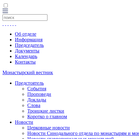
Об отделе
Информация
Председатель
Документы
Календарь
Контакты
Монастырский вестник
Предстоятель
События
Проповеди
Доклады
Слова
Троицкие листки
Коротко о главном
Новости
Церковные новости
Новости Синодального отдела по монастырям и мо
Новости ставропигиальных монастырей