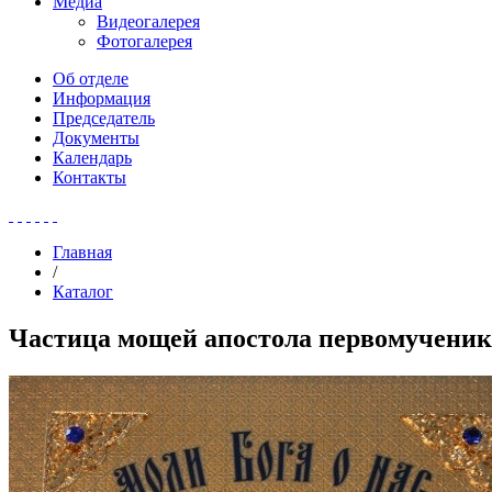
Медиа
Видеогалерея
Фотогалерея
Об отделе
Информация
Председатель
Документы
Календарь
Контакты
Главная
/
Каталог
Частица мощей апостола первомученик