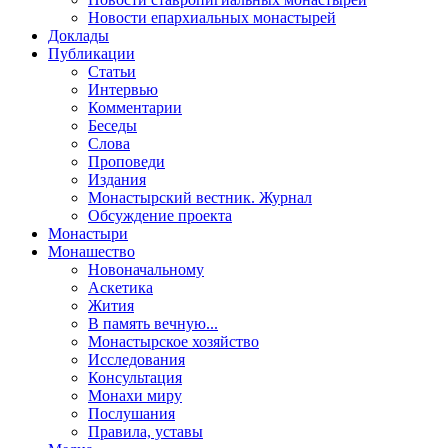
Новости епархиальных монастырей
Доклады
Публикации
Статьи
Интервью
Комментарии
Беседы
Слова
Проповеди
Издания
Монастырский вестник. Журнал
Обсуждение проекта
Монастыри
Монашество
Новоначальному
Аскетика
Жития
В память вечную...
Монастырское хозяйство
Исследования
Консультация
Монахи миру
Послушания
Правила, уставы