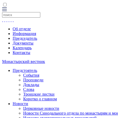
Об отделе
Информация
Председатель
Документы
Календарь
Контакты
Монастырский вестник
Предстоятель
События
Проповеди
Доклады
Слова
Троицкие листки
Коротко о главном
Новости
Церковные новости
Новости Синодального отдела по монастырям и мо
Новости ставропигиальных монастырей