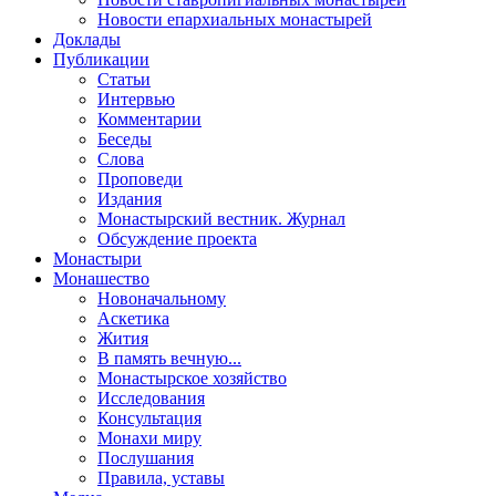
Новости епархиальных монастырей
Доклады
Публикации
Статьи
Интервью
Комментарии
Беседы
Слова
Проповеди
Издания
Монастырский вестник. Журнал
Обсуждение проекта
Монастыри
Монашество
Новоначальному
Аскетика
Жития
В память вечную...
Монастырское хозяйство
Исследования
Консультация
Монахи миру
Послушания
Правила, уставы